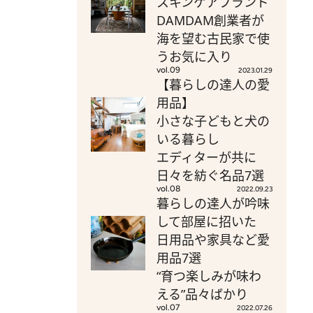
スキンケアブランド
DAMDAM創業者が
海を望む古民家で使
うお気に入り
vol.09
2023.01.29
【暮らしの達人の愛
用品】
小さな子どもと犬の
いる暮らし
エディターが共に
日々を紡ぐ名品7選
vol.08
2022.09.23
暮らしの達人が吟味
して部屋に招いた
日用品や家具など愛
用品7選
“育つ楽しみが味わ
える”品々ばかり
vol.07
2022.07.26