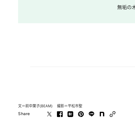
無垢の
文＝前中葉子(BEAM) 撮影＝平松市聖
Share