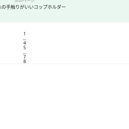
次のページ
木の手触りがいいコップホルダー
1
...
4
5
...
7
8