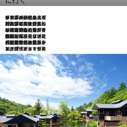
に行く
リスボンの絶品スイーツ「パステル・デ・ナタ」とは？ポルトガル伝統の奥深い世界へ
2026.8.8
2026.7.27
「私の祖国はポルトガル語です」国民的詩人フェルナンド・ペソアと、彼が愛した文学の街を歩く
2026.7.26
ポルトガル近海が育む極上の海の幸。キリリと冷えた白ワインと愉しむ、シーフード専門店の贅沢
2026.7.22
伝統の味をモダンに昇華。高感度な地元客が集う、リスボンの最旬ガストロノミー
2026.7.21
大航海時代の栄華から、震災、独裁、そして革命へ。ポルトガル・首都リスボンの石畳に刻まれた「歴史の光と影」
2026.7.13
エッセイ・ヤマザキマリ「慎ましくも美しき国 ポルトガル」