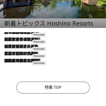
新着トピックス Hoshino Resorts
2026.8.7
【トンボの足水浴】ヒノキの香りに包まれて涼感マックス！約13℃の湧水かけ流しを避暑地「星野温泉 トンボの湯」で体験
2026.7.31
【ホテル帰省】という選択肢をOMOが提案。家族とほどよい距離を保つには「昼は実家、夜は気兼ねなくホテルで！」
2026.7.24
【夏限定ディナーコース】旬を迎える稚鮎や花ズッキーニなどをイタリア・トスカーナの郷土料理の手法で満喫！
2026.7.17
「土佐和ハーブかき氷」がOMO7高知に登場！生姜、山椒、大葉など目にも舌にも涼を呼ぶ郷土の味
2026.7.10
NEW OPEN！【界 草津】名湯の地に誕生。趣の異なる2種の温泉と上州ならではの会席・蕎麦割烹など美食を味わう究極の癒やし旅
特集 TOP