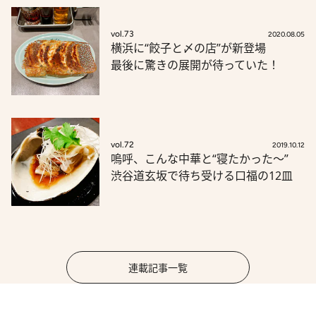
vol.73
2020.08.05
横浜に“餃子と〆の店”が新登場
最後に驚きの展開が待っていた！
vol.72
2019.10.12
嗚呼、こんな中華と“寝たかった～”
渋谷道玄坂で待ち受ける口福の12皿
連載記事一覧