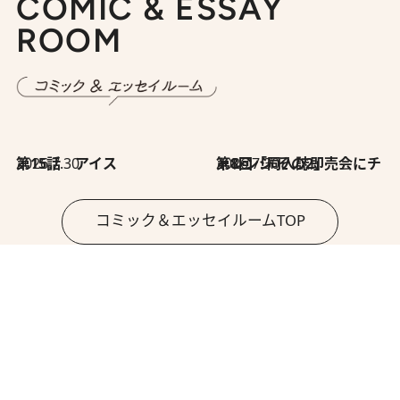
COMIC & ESSAY
ROOM
2026.7.30
第15話 アイス
2026.7.30
第8回「同人誌即売会にチャレンジ その2」
コミック＆エッセイルームTOP