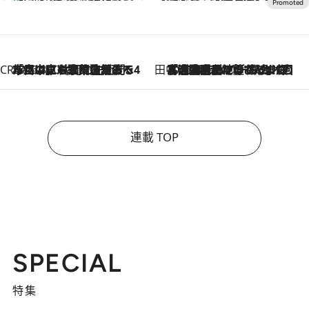
CREA'S CHOICE
2026.8.7
「立川にも歌舞伎があるんだよ」 片岡仁左衛門・市川中車ら豪華座組みで4年目の立川立飛歌舞伎へ
田中稲の勝手に再ブーム
2026.8.7
「湘南乃風に憧れて」観客大盛上がりの“タオル回し”に、ラッパー顔負けの高速歌唱まで…さだまさし（74）のアグレッシブすぎる現在地
連載 TOP
SPECIAL
特集