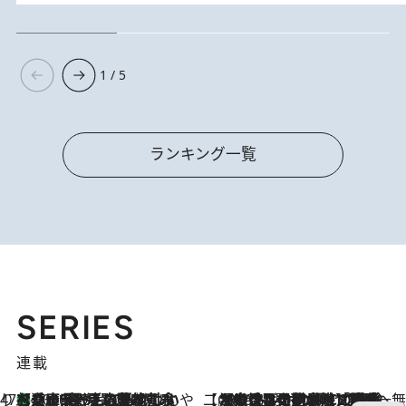
1 / 5
ランキング一覧
SERIES
連載
47都道府県の手みやげ ひんやりスイーツで夏を満喫
【兵庫県】この夏絶対食べたい 冷やしておいしいおやつ3選 淡路島の恵みをジェラートに集約
2026.8.8
【CREA×星野リゾート】唯一無二。癒しと発見が待つ場所へ
2026.8.7
【トンボの足水浴】ヒノキの香りに包まれて涼感マックス！約13℃の湧水かけ流しを避暑地「星野温泉 トンボの湯」で体験