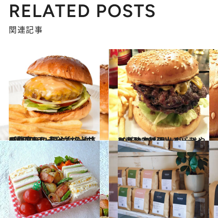
RELATED POSTS
関連記事
2015.10.1
4種類のチーズがけんかして仲直り！ 賑やかな旨さのクアトロチーズバーガー
グルメ
2015.9.29
ドドンとはみ出るパティに心酔 ハンバーガーはやっぱり肉料理！
グルメ