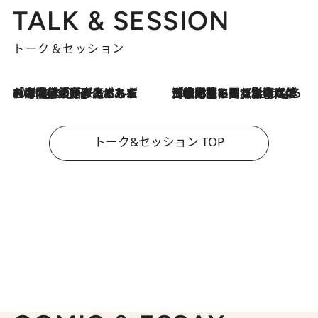
TALK & SESSION
トーク＆セッション
2026.8.3
「今後値上げがあるとすれば…」「リスクがあるのは今年の冬」エネルギー専門家が語る、ホルムズ海峡封鎖が家庭にもたらす“ある心配”
2026.8.3
「住宅建てられない…」「サーチャージ料の高値が続いている」ホルムズ海峡封鎖による影響はいつまで続く？《エネルギー専門家に聞く“どうなる日本の暮らし”》
トーク&セッション TOP