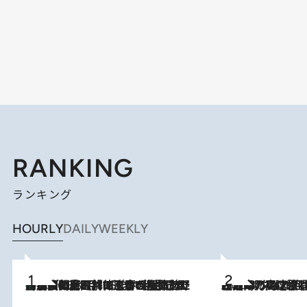
RANKING
ランキング
HOURLY
DAILY
WEEKLY
「最後に見られてよかった」上野動物園の東園パンダ舎が解体前に特別公開。8月16日まで延長されたパネル展と共に辿る“半世紀”のパンダ飼育《解体工事の図面あり》
2026.8.8
2026.8.7
「湘南乃風に憧れて」観客大盛上がりの“タオル回し”に、ラッパー顔負けの高速歌唱まで…さだまさし（74）のアグレッシブすぎる現在地