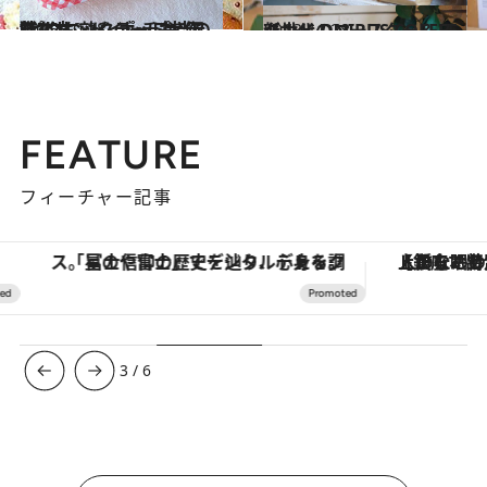
2015.10.28
“ピクニックデート大作戦”にも効く ポップで元気なサンドイッチ弁当の詰め方
グルメ
2013.11.28
新世代のロースター＆スタンド ONIBUS COFFEE
グルメ
FEATURE
フィーチャー記事
「星のや富士」でデジタルデトックス。冨士信仰の歴史を辿り、心身を調える。
【銀座で出合う最旬美容】美髪ケアや上質な眠
3
/
6