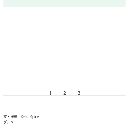
1
2
3
文・撮影＝Keiko Spice
グルメ