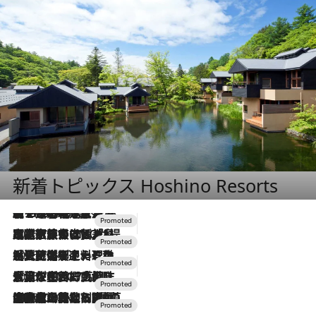
新着トピックス Hoshino Resorts
【トンボの足水浴】ヒノキの香りに包まれて涼感マックス！約13℃の湧水かけ流しを避暑地「星野温泉 トンボの湯」で体験
2026.8.7
2026.7.31
【ホテル帰省】という選択肢をOMOが提案。家族とほどよい距離を保つには「昼は実家、夜は気兼ねなくホテルで！」
2026.7.24
【夏限定ディナーコース】旬を迎える稚鮎や花ズッキーニなどをイタリア・トスカーナの郷土料理の手法で満喫！
2026.7.17
「土佐和ハーブかき氷」がOMO7高知に登場！生姜、山椒、大葉など目にも舌にも涼を呼ぶ郷土の味
2026.7.10
NEW OPEN！【界 草津】名湯の地に誕生。趣の異なる2種の温泉と上州ならではの会席・蕎麦割烹など美食を味わう究極の癒やし旅