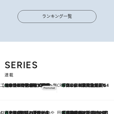
ランキング一覧
SERIES
連載
【CREA×星野リゾート】唯一無二。癒しと発見が待つ場所へ
【トンボの足水浴】ヒノキの香りに包まれて涼感マックス！約13℃の湧水かけ流しを避暑地「星野温泉 トンボの湯」で体験
2026.8.7
CREA'S CHOICE
「立川にも歌舞伎があるんだよ」 片岡仁左衛門・市川中車ら豪華座組みで4年目の立川立飛歌舞伎へ
2026.8.7
47都道府県の手みやげ ひんやりスイーツで夏を満喫
【京都府】この夏絶対食べたい 冷やしておいしいおやつ3選 ひと口目から心を掴む新緑のテリーヌ
2026.8.7
田中稲の勝手に再ブーム
「湘南乃風に憧れて」観客大盛上がりの“タオル回し”に、ラッパー顔負けの高速歌唱まで…さだまさし（74）のアグレッシブすぎる現在地
2026.8.7