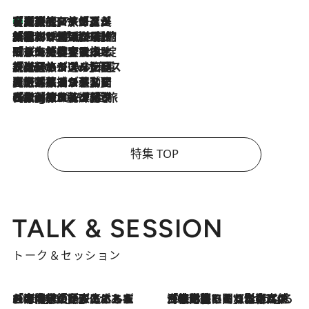
【厳選旅コスメ】「多機能アイテムがメイン！」旅好き美容エディターが選んだ夏旅ベストコスメを発表【Mサイズジップ】
2026.8.7
2026.8.6
「荷物が増えるほど旅ストレスは増す」美容ジャーナリストがたどり着いた最終結論。“化粧品を劇的に減らす”感動の凝縮美容とは
2026.8.6
「旅先には金髪ウィッグを持参」日本と同じメイクでは損してる!? 美容ジャーナリストが提案する“掟破りの旅美容”とは
2026.8.6
【厳選旅コスメ】「身軽さ＆UV対策重視！」ヘアアーティストshucoが選んだ夏旅ベストコスメを発表【Mサイズジップ】
2026.8.5
【厳選旅コスメ】国内をあちこち移動する河井菜摘が選んだ夏旅ベストコスメ発表！「リラックスアイテムはマスト」【Mサイズジップ】
2026.8.4
【厳選旅コスメ】「紫外線＆乾燥対策しながらメイク感も！」ヘア＆メイクGeorgeが選んだ夏旅ベストコスメを発表！【Mサイズジップ】
特集 TOP
TALK & SESSION
トーク＆セッション
2026.8.3
「今後値上げがあるとすれば…」「リスクがあるのは今年の冬」エネルギー専門家が語る、ホルムズ海峡封鎖が家庭にもたらす“ある心配”
2026.8.3
「住宅建てられない…」「サーチャージ料の高値が続いている」ホルムズ海峡封鎖による影響はいつまで続く？《エネルギー専門家に聞く“どうなる日本の暮らし”》