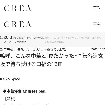
トッ
グル
新店来訪！ 美味しい出合い
嗚呼、こんな中華と“寝たかった～” 渋谷道玄坂で待ち
プ
メ
に一番乗り
受ける口福の12皿
新店来訪！ 美味しい出合いに一番乗り
vol.72
2019.10.12
嗚呼、こんな中華と“寝たかった～” 渋谷道玄
坂で待ち受ける口福の12皿
Keiko Spice
◆中華寝台(Chinese bed)
［渋谷］