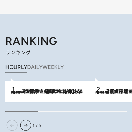
RANKING
ランキング
HOURLY
DAILY
WEEKLY
2026.8.5
【阿川佐和子さんの年とる力】なぜ70代で始めた趣味は“こんなに楽しい”のか？ ピアノ、俳句…スランプに陥っても続けられる“ある秘訣”とは
2026.8.5
下町風情あふれる台北屈指の人気エリア・大稲埕でセンスのいい台湾土産《ヴィン
1 / 5