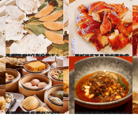
2019.7.29
裏赤坂の紹介制料理店で“蒸す幸せ” 魚介のごちそうのオンパレード！
グルメ
2019.6.17
あの巨匠写真家が渾身プロデュース！ 錦糸町の中華料理店で最高の鳩を食す
グルメ
2019.5.15
行列必至の香港点心専門店「添好運」 並ばずに入れる方法を伝授！
グルメ
2019.1.17
四川料理界の大物がついに復活！ 南青山で繰り広げる至高のコース
グルメ