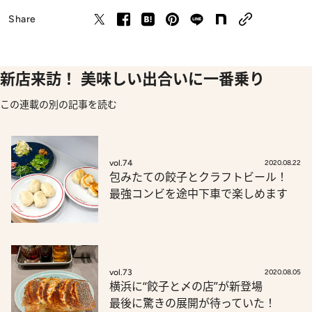
Share
新店来訪！ 美味しい出合いに一番乗り
この連載の別の記事を読む
vol.74
2020.08.22
包みたての餃子とクラフトビール！
最強コンビを途中下車で楽しめます
vol.73
2020.08.05
横浜に“餃子と〆の店”が新登場
最後に驚きの展開が待っていた！