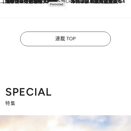
【CREA×星野リゾート】唯一無二。癒しと発見が待つ場所へ
2026.8.7
【トンボの足水浴】ヒノキの香りに包まれて涼感マックス！約13℃の湧水かけ流しを避暑地「星野温泉 トンボの湯」で体験
CREA'S CHOICE
2026.8.7
「立川にも歌舞伎があるんだよ」 片岡仁左衛門・市川中車ら豪華座組みで4年目の立川立飛歌舞伎へ
連載 TOP
SPECIAL
特集