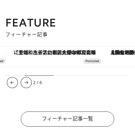
FEATURE
フィーチャー記事
【銀座で出合う最旬美容】美髪ケアや上質な眠り…セルフケアのアップデートから、特別な名入れギフトまで。大人のための「ReFa GINZA」クルーズ
3
/
6
フィーチャー記事一覧