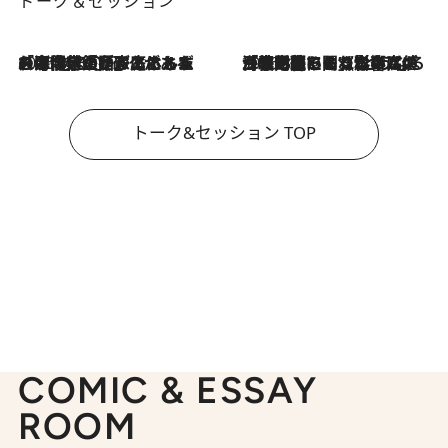
トーク＆セッション
2026.8.3
「今後値上げがあるとすれば…」「リスクがあるのは今年の冬」エネルギー専門家が語る、ホルムズ海峡封鎖が家庭にもたらす“ある心配”
2026.8.3
「住宅建てられない…」「サーチャージ料の高値が続いている」ホルムズ海峡封鎖による影響はいつまで続く？《エネルギー専門家に聞く“どうなる日本の暮らし”》
トーク&セッション TOP
COMIC & ESSAY
ROOM