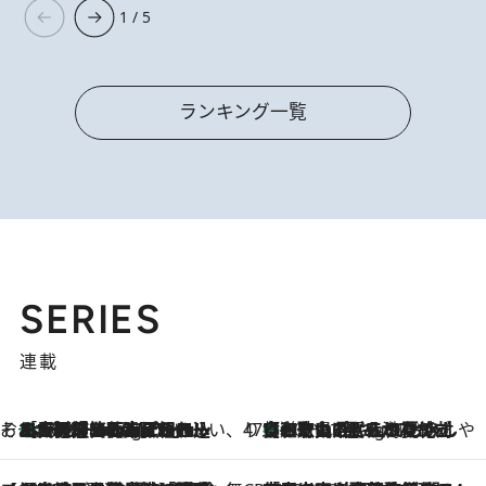
1 / 5
ランキング一覧
SERIES
連載
そおだよおこの関西おいしい、おやつ紀行
［大阪府箕面市］一皿一皿目の前で仕上げられる、料理を巧みに組み込んだアシェットデセールコース「ミチル アシェット デセール（Michiru assiette dessert）」
10 Hours Ago
47都道府県の手みやげ ひんやりスイーツで夏を満喫
【和歌山県】この夏絶対食べたい 冷やしておいしいおやつ3選 みかんがごろっと丸ごと入ったジュレ
10 Hours Ago