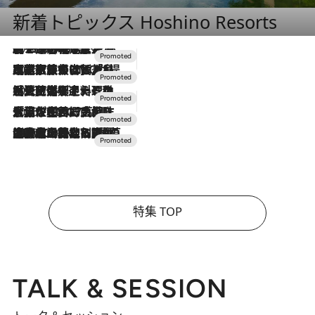
新着トピックス Hoshino Resorts
2026.8.7
【トンボの足水浴】ヒノキの香りに包まれて涼感マックス！約13℃の湧水かけ流しを避暑地「星野温泉 トンボの湯」で体験
2026.7.31
【ホテル帰省】という選択肢をOMOが提案。家族とほどよい距離を保つには「昼は実家、夜は気兼ねなくホテルで！」
2026.7.24
【夏限定ディナーコース】旬を迎える稚鮎や花ズッキーニなどをイタリア・トスカーナの郷土料理の手法で満喫！
2026.7.17
「土佐和ハーブかき氷」がOMO7高知に登場！生姜、山椒、大葉など目にも舌にも涼を呼ぶ郷土の味
2026.7.10
NEW OPEN！【界 草津】名湯の地に誕生。趣の異なる2種の温泉と上州ならではの会席・蕎麦割烹など美食を味わう究極の癒やし旅
特集 TOP
TALK & SESSION