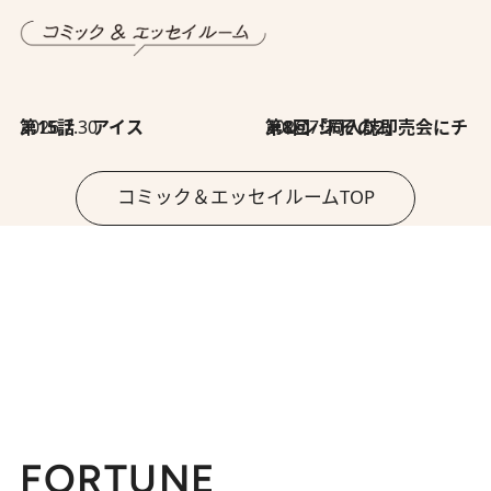
2026.7.30
第15話 アイス
2026.7.30
第8回「同人誌即売会にチャレンジ その2」
コミック＆エッセイルームTOP
FORTUNE