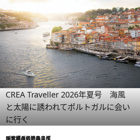
CREA Traveller 2026年夏号 海風
と太陽に誘われてポルトガルに会い
に行く
2026.8.8
リスボンの絶品スイーツ「パステル・デ・ナタ」とは？ポルトガル伝統の奥深い世界へ