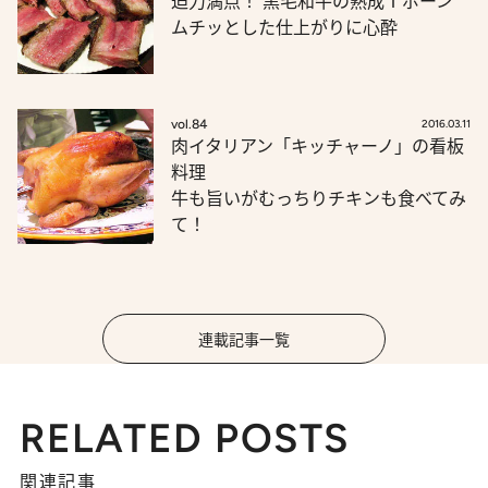
迫力満点！ 黒毛和牛の熟成Ｔボーン
ムチッとした仕上がりに心酔
vol.84
2016.03.11
肉イタリアン「キッチャーノ」の看板
料理
牛も旨いがむっちりチキンも食べてみ
て！
連載記事一覧
RELATED POSTS
関連記事