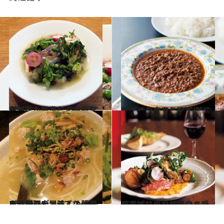
2015.4.14
春野菜を美味しくいただけるフレンチで 冬の間に溜まった毒素をデトックス！
グルメ
2015.3.2
スリランカカレーとタイ料理の名店で 21時以降のスパイシーひとりごはん
グルメ
2014.9.24
五反田のディープなベトナム料理大冒険！ もちもち、つるんつるんの麺選びが楽しい
グルメ
2014.5.7
目黒でフランスの今を感じるパリの自然派ワインバー姉妹店
グルメ