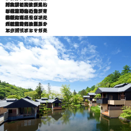
2026.7.27
「私の祖国はポルトガル語です」国民的詩人フェルナンド・ペソアと、彼が愛した文学の街を歩く
2026.7.26
ポルトガル近海が育む極上の海の幸。キリリと冷えた白ワインと愉しむ、シーフード専門店の贅沢
2026.7.22
伝統の味をモダンに昇華。高感度な地元客が集う、リスボンの最旬ガストロノミー
2026.7.21
大航海時代の栄華から、震災、独裁、そして革命へ。ポルトガル・首都リスボンの石畳に刻まれた「歴史の光と影」
2026.7.13
エッセイ・ヤマザキマリ「慎ましくも美しき国 ポルトガル」