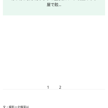
屋で餃...
1
2
文・撮影＝北條芽以