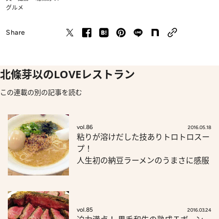
グルメ
Share
北條芽以のLOVEレストラン
この連載の別の記事を読む
vol.86
2016.05.18
粘りが溶けだした技ありトロトロスー
プ！
人生初の納豆ラーメンのうまさに感服
vol.85
2016.03.24