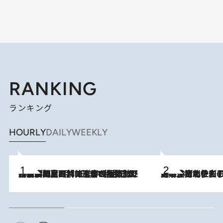
RANKING
ランキング
HOURLY
DAILY
WEEKLY
2026.8.8
「最後に見られてよかった」上野動物園の東園パンダ舎が解体前に特別公開。8月16日まで延長されたパネル展と共に辿る“半世紀”のパンダ飼育《解体工事の図面あり》
2026.8.3
《「文士の子ども被害者の会」発足！》阿川佐和子（72）が語る遠藤周作に北杜夫、劇作家・矢代静一の子どもたちの“文豪プライベート事件簿”