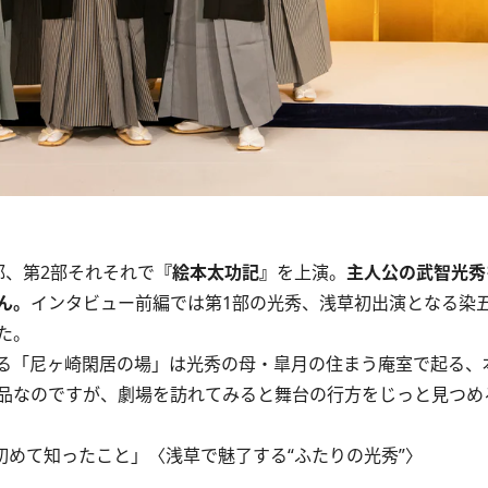
部、第2部それそれで
『絵本太功記』
を上演。
主人公の武智光秀
ん。
インタビュー前編では第1部の光秀、浅草初出演となる染
た。
る「尼ヶ崎閑居の場」は光秀の母・皐月の住まう庵室で起る、
品なのですが、劇場を訪れてみると舞台の行方をじっと見つめ
めて知ったこと」〈浅草で魅了する“ふたりの光秀”〉