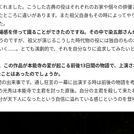
くれました。こうした古典の役はそれぞれのお家や個々の俳優
たところに違いがあります。また祖父自身もその時によってや
た。
場感を伴って識ることができたのですね。その中で染五郎さん
うのですが、祖父が演じるこうした時代物の役には独自のもの
いく……。とても演劇的で、それを自分なりに追求してみたい
、この作品が本能寺の変が起こる前後13日間の物語で、上演さ
たことはあったのでしょうか。
の出来事です。通し狂言の一幕に出演する時は前後の物語を
の光秀は本能寺で主君を討った直後。自分の主君を殺して来た
分が天下人になったという自信に溢れている感じというのを登