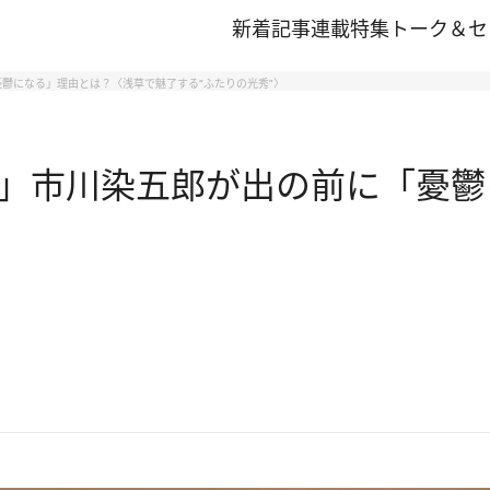
新着記事
連載
特集
トーク＆セ
鬱になる」理由とは？〈浅草で魅了する“ふたりの光秀”〉
」市川染五郎が出の前に「憂鬱
〉