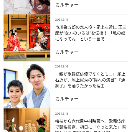
カルチャー
2024.9.15
市川染五郎の恋人役・尾上左近に 玉三
郎が“女方のいろは”を伝授！ 「私の娘
になってね」という一言で…
カルチャー
2024.8.16
「親が歌舞伎俳優でなくとも…」 尾上
右近が、尾上眞秀の“憧れの演目” 『連
獅子』を踊りたかった理由
カルチャー
2024.6.18
梅枝から六代目中村時蔵へ。歌舞伎座
で襲名披露、初日に「ぐっと来た」 瞬