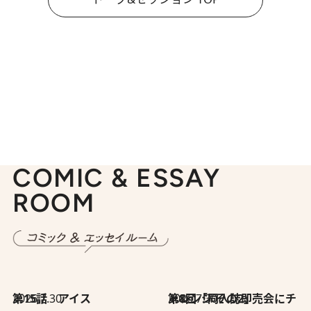
COMIC & ESSAY
ROOM
2026.7.30
第15話 アイス
2026.7.30
第8回「同人誌即売会にチャレンジ その2」