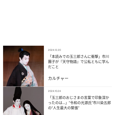
2024.12.20
「本読みでの玉三郎さんに衝撃」市川
團子が『天守物語』で公私ともに学ん
だこと
カルチャー
2024.10.24
「玉三郎のおじさまの言葉で印象深か
ったのは…」“令和の光源氏”市川染五郎
の“人生最大の緊張”