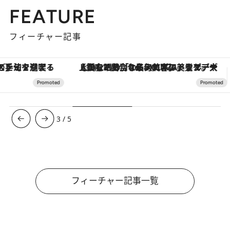
FEATURE
フィーチャー記事
【銀座で出合う最旬美容】美髪ケアや上質な眠り…セルフケアのアップデートから、特別な名入れギフトまで。大人のための「ReFa GINZA」クルーズ
3
/
5
フィーチャー記事一覧