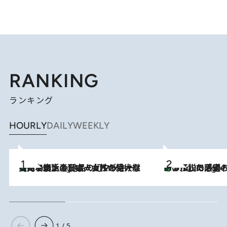
RANKING
ランキング
HOURLY
DAILY
WEEKLY
【ハワイ土産】ローカルの絶大な支持で復活！ 絶品の幻クッキー《元ファンの日本人女性が受け継いだ名店》
2 Hours Ago
あの伝説の限定トートも！ リニューアルした「ディーン＆
2 Hours Ago
1 / 5