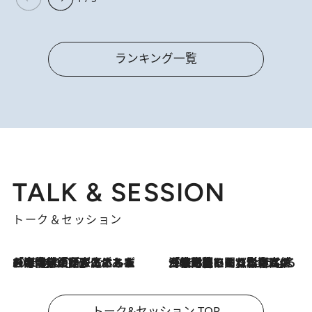
ランキング一覧
TALK & SESSION
トーク＆セッション
2026.8.3
「今後値上げがあるとすれば…」「リスクがあるのは今年の冬」エネルギー専門家が語る、ホルムズ海峡封鎖が家庭にもたらす“ある心配”
2026.8.3
「住宅建てられない…」「サーチャージ料の高値が続いている」ホルムズ海峡封鎖による影響はいつまで続く？《エネルギー専門家に聞く“どうなる日本の暮らし”》
トーク&セッション TOP