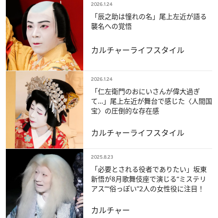
2026.1.24
「辰之助は憧れの名」尾上左近が語る
襲名への覚悟
カルチャー
ライフスタイル
2026.1.24
「仁左衛門のおにいさんが偉大過ぎ
て…」尾上左近が舞台で感じた〈人間国
宝〉の圧倒的な存在感
カルチャー
ライフスタイル
2025.8.23
「必要とされる役者でありたい」坂東
新悟が8月歌舞伎座で演じる“ミステリ
アス”“俗っぽい”2人の女性役に注目！
カルチャー