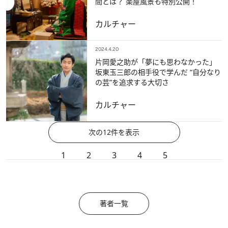
間とは？ 楽屋風景も特別公開！
カルチャー
2024.4.20
片岡愛之助が「夢にも思わなかった」
坂東玉三郎の相手役で学んだ “自分なり
の芸”を追求する大切さ
カルチャー
次の12件を表示
1
2
3
4
5
著者一覧