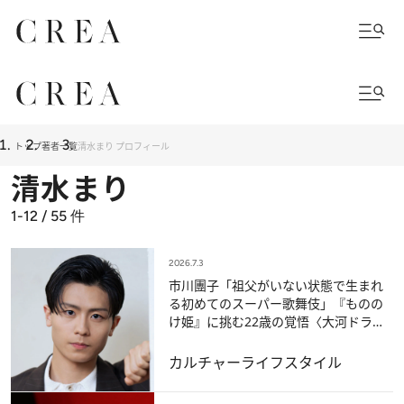
トップ
著者一覧
清水まり プロフィール
清水まり
1-12 / 55
件
2026.7.3
市川團子「祖父がいない状態で生まれ
る初めてのスーパー歌舞伎」『ものの
け姫』に挑む22歳の覚悟〈大河ドラマ
『豊臣兄弟！』出演も話題〉
カルチャー
ライフスタイル