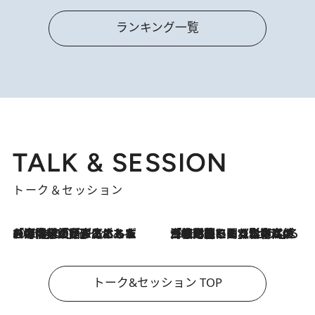
ランキング一覧
TALK & SESSION
トーク＆セッション
2026.8.3
「今後値上げがあるとすれば…」「リスクがあるのは今年の冬」エネルギー専門家が語る、ホルムズ海峡封鎖が家庭にもたらす“ある心配”
2026.8.3
「住宅建てられない…」「サーチャージ料の高値が続いている」ホルムズ海峡封鎖による影響はいつまで続く？《エネルギー専門家に聞く“どうなる日本の暮らし”》
トーク&セッション TOP