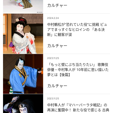
カルチャー
2024.2.24
中村鶴松が“恐れていた役”に挑戦 ピュ
アでまっすぐなヒロインの 「ある決
断」に観客が涙
カルチャー
2023.11.25
「もっと壁にぶち当たりたい」 歌舞伎
俳優・中村隼人が 10年前に思い描いた
夢とは【後篇】
カルチャー
2023.11.25
中村隼人が『マハーバーラタ戦記』の
再演に奮闘中！ 新たな役で感じる 古典