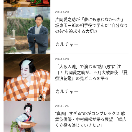
2024.4.20
片岡愛之助が「夢にも思わなかった」
坂東玉三郎の相手役で学んだ “自分なり
の芸”を追求する大切さ
カルチャー
2024.4.20
「大阪人魂」で演じる“熱い男”に 注
目！ 片岡愛之助が、四月大歌舞伎 『夏
祭浪花鑑』の見どころを語る
カルチャー
2024.2.24
“真面目すぎる”のがコンプレックス 歌
舞伎俳優・中村鶴松が語る展望 「幅広
く立役も演じていきたい」