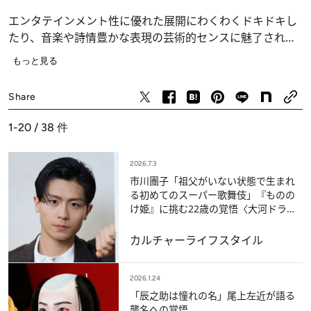
エンタテインメント性に優れた展開にわくわくドキドキし
たり、音楽や詩情豊かな表現の芸術的センスに魅了された
り、物語の奥深い内容に深く感動したり、身体パフォーマ
もっと見る
ンスとしての表現力に圧倒されたり、そして伝統芸能に宿
カルチャー
る日本の風情や日本人の心情に感じ入ったり……。歌舞伎
Share
という演劇が内包する魅力をさまざまなアプローチでご案
内していきます。
1-20 / 38
件
2026.7.3
市川團子「祖父がいない状態で生まれ
る初めてのスーパー歌舞伎」『ものの
け姫』に挑む22歳の覚悟〈大河ドラマ
『豊臣兄弟！』出演も話題〉
カルチャー
ライフスタイル
2026.1.24
「辰之助は憧れの名」尾上左近が語る
襲名への覚悟