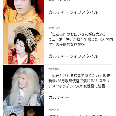
カルチャー
ライフスタイル
2026.1.24
「仁左衛門のおにいさんが偉大過ぎ
て…」尾上左近が舞台で感じた〈人間国
宝〉の圧倒的な存在感
カルチャー
ライフスタイル
2025.8.23
「必要とされる役者でありたい」坂東
新悟が8月歌舞伎座で演じる“ミステリ
アス”“俗っぽい”2人の女性役に注目！
カルチャー
2025.1.18