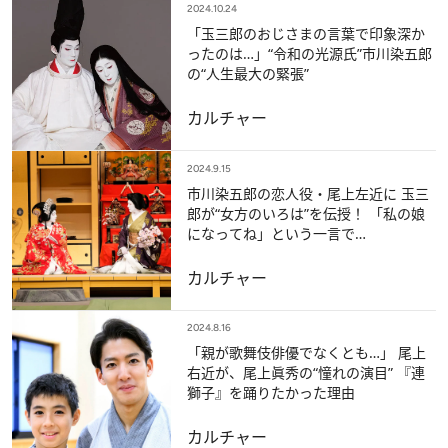
2024.10.24
「玉三郎のおじさまの言葉で印象深か
ったのは…」“令和の光源氏”市川染五郎
の“人生最大の緊張”
カルチャー
2024.9.15
市川染五郎の恋人役・尾上左近に 玉三
郎が“女方のいろは”を伝授！ 「私の娘
になってね」という一言で…
カルチャー
2024.8.16
「親が歌舞伎俳優でなくとも…」 尾上
右近が、尾上眞秀の“憧れの演目” 『連
獅子』を踊りたかった理由
カルチャー