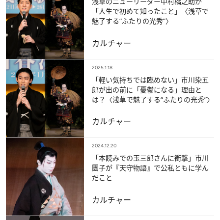
浅草のニューリーダー中村橋之助が
「人生で初めて知ったこと」〈浅草で
魅了する“ふたりの光秀”〉
カルチャー
2025.1.18
「軽い気持ちでは臨めない」市川染五
郎が出の前に「憂鬱になる」理由と
は？〈浅草で魅了する“ふたりの光秀”〉
カルチャー
2024.12.20
「本読みでの玉三郎さんに衝撃」市川
團子が『天守物語』で公私ともに学ん
だこと
カルチャー