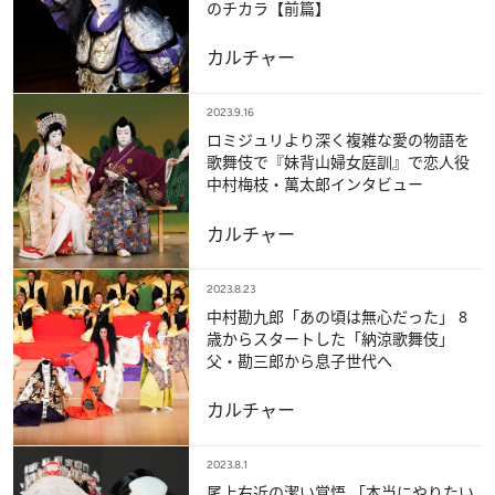
のチカラ【前篇】
カルチャー
2023.9.16
ロミジュリより深く複雑な愛の物語を
歌舞伎で『妹背山婦女庭訓』で恋人役
中村梅枝・萬太郎インタビュー
カルチャー
2023.8.23
中村勘九郎「あの頃は無心だった」 8
歳からスタートした「納涼歌舞伎」
父・勘三郎から息子世代へ
カルチャー
2023.8.1
尾上右近の潔い覚悟 「本当にやりたい