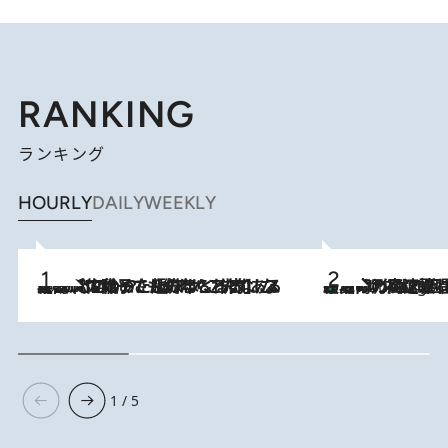
RANKING
ランキング
HOURLY
DAILY
WEEKLY
2026.8.5
【阿川佐和子さんの年とる力】なぜ70代で始めた趣味は“こんなに楽しい”のか？ ピアノ、俳句…スランプに陥っても続けられる“ある秘訣”とは
「湘南乃風に憧れて」観客大盛上がりの“タオル回し”に、ラッパー顔負けの高速歌唱まで…さだまさし（74）のアグレッシブすぎる現在地
2 Hours Ago
1 / 5