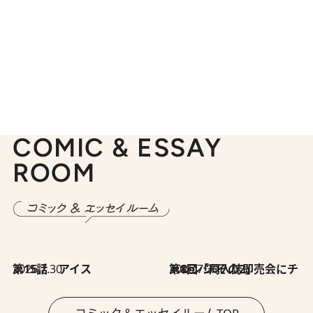
COMIC & ESSAY
ROOM
2026.7.30
第15話 アイス
2026.7.30
第8回「同人誌即売会にチャレンジ その2」