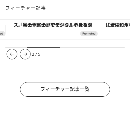
フィーチャー記事
「土佐和ハーブかき氷」がOMO7高知に登場！生姜、山椒、大葉など目にも舌にも涼を呼ぶ郷土の味
【夏限定ディナーコース】旬を迎
3
/
5
フィーチャー記事一覧