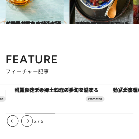
2023.11.18
【#8を読む】台湾のビールは夏でもぬるい？ 中国人が年中温かいお茶を飲む理由
ビューティ＆ヘルス
2023.11.19
【#9を読む】韓国で人気の“よもぎラテ”。よもぎは薬膳のスーパーフード！
ビューティ＆ヘルス
FEATURE
フィーチャー記事
「大事なのは地域の意識を変えること」。ロレックス賞受賞の自然保護活動家が実現させたナイジェリアの自然環境の復活
3
/
6