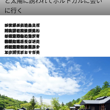
と太陽に誘われてポルトガルに会い
に行く
2026.8.8
リスボンの絶品スイーツ「パステル・デ・ナタ」とは？ポルトガル伝統の奥深い世界へ
2026.7.27
「私の祖国はポルトガル語です」国民的詩人フェルナンド・ペソアと、彼が愛した文学の街を歩く
2026.7.26
ポルトガル近海が育む極上の海の幸。キリリと冷えた白ワインと愉しむ、シーフード専門店の贅沢
2026.7.22
伝統の味をモダンに昇華。高感度な地元客が集う、リスボンの最旬ガストロノミー
2026.7.21
大航海時代の栄華から、震災、独裁、そして革命へ。ポルトガル・首都リスボンの石畳に刻まれた「歴史の光と影」
2026.7.13
エッセイ・ヤマザキマリ「慎ましくも美しき国 ポルトガル」