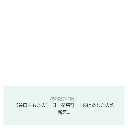
次の記事に続く
【谷口ももよの“一日一薬膳”】 「鏡はあなたの診
断医...