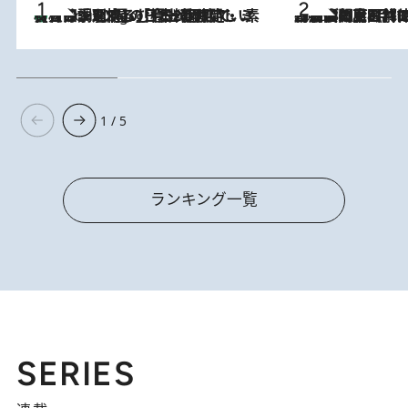
【大分・別府】「今一番おいしい食材を調理する」1日2組限定・ミシュラン2ツ星の日本料理店で、素材と四季を愉しむ極上の時間
3 Hours Ago
2026.8.8
「最後に見られてよかった」上野動物園の東園パンダ舎が解体前に特別公開。8月16日まで延長されたパネル展と共に辿る“半世紀”のパンダ飼育《解体工事の図面あり》
1 / 5
ランキング一覧
SERIES