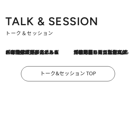
TALK & SESSION
トーク＆セッション
2026.8.3
「今後値上げがあるとすれば…」「リスクがあるのは今年の冬」エネルギー専門家が語る、ホルムズ海峡封鎖が家庭にもたらす“ある心配”
2026.8.3
「住宅建てられない…」「サーチャージ料の高値が続いている」ホルムズ海峡封鎖による影響はいつまで続く？《エネルギー専門家に聞く“どうなる日本の暮らし”》
トーク&セッション TOP