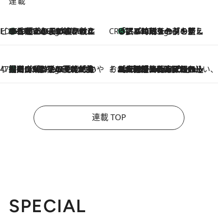
連載
ビューティいいもの集め EDITORS' BEST
35℃超えの日の夜、枕にひと吹き！ BAUMのルームスプレーが、ひのきの香りで心まで解きほぐす
2 Hours Ago
CREA'S CHOICE
「眠る時刻をセットする」——眠りの前を整える、バルミューダの新しいアプローチ
2 Hours Ago
47都道府県の手みやげ ひんやりスイーツで夏を満喫
【岡山県】この夏絶対食べたい 冷やしておいしいおやつ3選 フルーツが主役のプリンやアイスが勢揃い
2 Hours Ago
そおだよおこの関西おいしい、おやつ紀行
2026.8.9
［大阪府箕面市］一皿一皿目の前で仕上げられる、料理を巧みに組み込んだアシェットデセールコース「ミチル アシェット デセール（Michiru assiette dessert）」
連載 TOP
SPECIAL