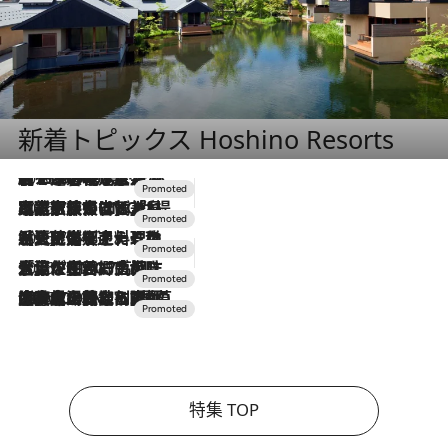
新着トピックス Hoshino Resorts
2026.8.7
【トンボの足水浴】ヒノキの香りに包まれて涼感マックス！約13℃の湧水かけ流しを避暑地「星野温泉 トンボの湯」で体験
2026.7.31
【ホテル帰省】という選択肢をOMOが提案。家族とほどよい距離を保つには「昼は実家、夜は気兼ねなくホテルで！」
2026.7.24
【夏限定ディナーコース】旬を迎える稚鮎や花ズッキーニなどをイタリア・トスカーナの郷土料理の手法で満喫！
2026.7.17
「土佐和ハーブかき氷」がOMO7高知に登場！生姜、山椒、大葉など目にも舌にも涼を呼ぶ郷土の味
2026.7.10
NEW OPEN！【界 草津】名湯の地に誕生。趣の異なる2種の温泉と上州ならではの会席・蕎麦割烹など美食を味わう究極の癒やし旅
特集 TOP