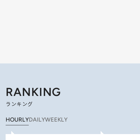
RANKING
ランキング
HOURLY
DAILY
WEEKLY