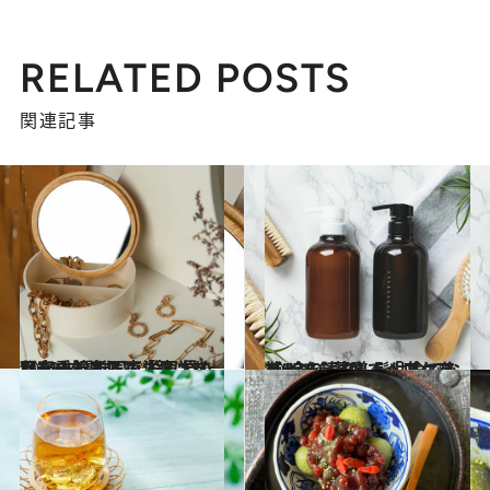
RELATED POSTS
関連記事
2023.11.20
【#12を読む】「鏡はあなたの診断医です」 見た目を重視する東洋医学の秘密
ビューティ＆ヘルス
2023.11.18
【#7を読む】髪は命でなく“余りもの”。「血」を補って、薬膳でヘアケアを！
ビューティ＆ヘルス