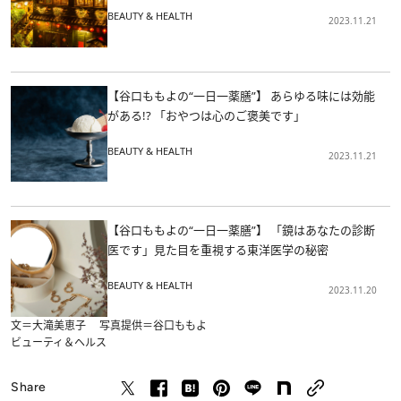
BEAUTY & HEALTH
2023.11.21
【谷口ももよの“一日一薬膳”】 あらゆる味には効能
がある!? 「おやつは心のご褒美です」
BEAUTY & HEALTH
2023.11.21
【谷口ももよの“一日一薬膳”】 「鏡はあなたの診断
医です」見た目を重視する東洋医学の秘密
BEAUTY & HEALTH
2023.11.20
文＝大滝美恵子 写真提供＝谷口ももよ
ビューティ＆ヘルス
Share