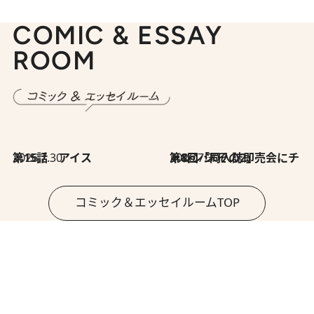
COMIC & ESSAY
ROOM
2026.7.30
第15話 アイス
2026.7.30
第8回「同人誌即売会にチャレンジ その2」
コミック＆エッセイルームTOP