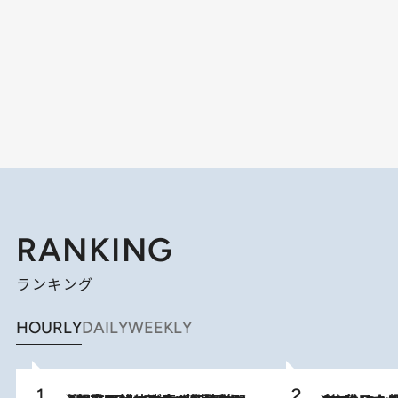
RANKING
ランキング
HOURLY
DAILY
WEEKLY