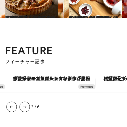
2023.11.16
【#3を読む】「疲労を感じたら鰻より山芋」女は山芋と仲良くなるべし
ビューティ＆ヘルス
2023.11.16
【#4を読む】7日間で学ぶ短期集中・薬膳講座。“赤い食材”は何に効く？
ビューティ＆ヘルス
FEATURE
フィーチャー記事
ヴァシュロン・コンスタンタン「オーヴァーシーズ・オートマティック」。旅愛好家のお気に入りコレクションから、ジェンダーレスな新作が登場
【夏限定ディナーコース】旬を迎
3
/
6