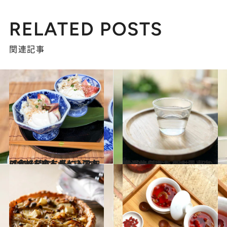
RELATED POSTS
関連記事
2023.11.15
【#1を読む】冬にトマトは食べない方がよい？ 旬の食材を食べるべき理由
ビューティ＆ヘルス
2023.11.15
【#2を読む】朝は一杯の白湯からはじめよう。白湯が体にもたらす恩恵とは？
ビューティ＆ヘルス