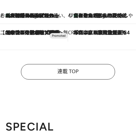
そおだよおこの関西おいしい、おやつ紀行
［大阪府箕面市］一皿一皿目の前で仕上げられる、料理を巧みに組み込んだアシェットデセールコース「ミチル アシェット デセール（Michiru assiette dessert）」
9 Hours Ago
47都道府県の手みやげ ひんやりスイーツで夏を満喫
【和歌山県】この夏絶対食べたい 冷やしておいしいおやつ3選 みかんがごろっと丸ごと入ったジュレ
9 Hours Ago
【CREA×星野リゾート】唯一無二。癒しと発見が待つ場所へ
2026.8.7
【トンボの足水浴】ヒノキの香りに包まれて涼感マックス！約13℃の湧水かけ流しを避暑地「星野温泉 トンボの湯」で体験
CREA'S CHOICE
2026.8.7
「立川にも歌舞伎があるんだよ」 片岡仁左衛門・市川中車ら豪華座組みで4年目の立川立飛歌舞伎へ
連載 TOP
SPECIAL