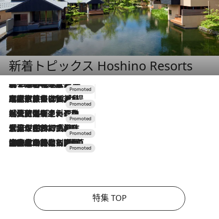
新着トピックス Hoshino Resorts
2026.8.7
【トンボの足水浴】ヒノキの香りに包まれて涼感マックス！約13℃の湧水かけ流しを避暑地「星野温泉 トンボの湯」で体験
2026.7.31
【ホテル帰省】という選択肢をOMOが提案。家族とほどよい距離を保つには「昼は実家、夜は気兼ねなくホテルで！」
2026.7.24
【夏限定ディナーコース】旬を迎える稚鮎や花ズッキーニなどをイタリア・トスカーナの郷土料理の手法で満喫！
2026.7.17
「土佐和ハーブかき氷」がOMO7高知に登場！生姜、山椒、大葉など目にも舌にも涼を呼ぶ郷土の味
2026.7.10
NEW OPEN！【界 草津】名湯の地に誕生。趣の異なる2種の温泉と上州ならではの会席・蕎麦割烹など美食を味わう究極の癒やし旅
特集 TOP