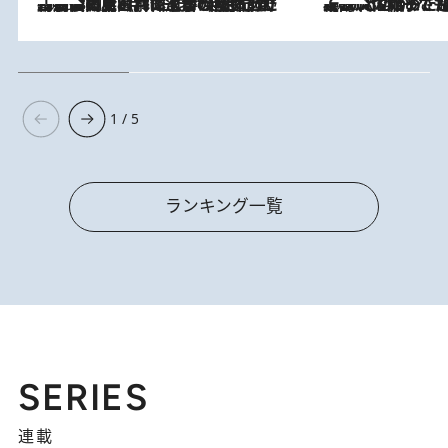
2026.8.8
「最後に見られてよかった」上野動物園の東園パンダ舎が解体前に特別公開。8月16日まで延長されたパネル展と共に辿る“半世紀”のパンダ飼育《解体工事の図面あり》
2026.8.5
【阿川佐和子さんの年とる力】なぜ70代で始めた趣味は“こんなに楽しい”のか？ ピアノ、俳句…スランプに陥っても続けられる“ある秘訣”とは
1 / 5
ランキング一覧
SERIES
連載