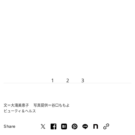
1
2
3
文＝大滝美恵子 写真提供＝谷口ももよ
ビューティ＆ヘルス
Share