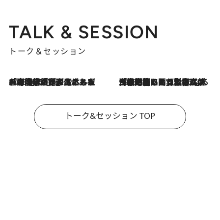
TALK & SESSION
トーク＆セッション
2026.8.3
「今後値上げがあるとすれば…」「リスクがあるのは今年の冬」エネルギー専門家が語る、ホルムズ海峡封鎖が家庭にもたらす“ある心配”
2026.8.3
「住宅建てられない…」「サーチャージ料の高値が続いている」ホルムズ海峡封鎖による影響はいつまで続く？《エネルギー専門家に聞く“どうなる日本の暮らし”》
トーク&セッション TOP