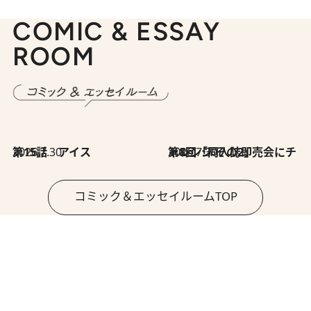
COMIC & ESSAY
ROOM
2026.7.30
第15話 アイス
2026.7.30
第8回「同人誌即売会にチャレンジ その2」
コミック＆エッセイルームTOP