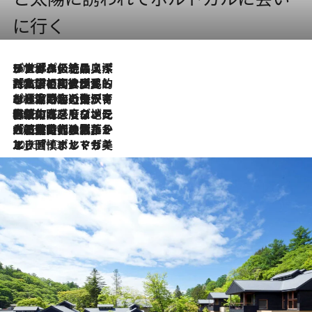
に行く
2026.8.8
リスボンの絶品スイーツ「パステル・デ・ナタ」とは？ポルトガル伝統の奥深い世界へ
2026.7.27
「私の祖国はポルトガル語です」国民的詩人フェルナンド・ペソアと、彼が愛した文学の街を歩く
2026.7.26
ポルトガル近海が育む極上の海の幸。キリリと冷えた白ワインと愉しむ、シーフード専門店の贅沢
2026.7.22
伝統の味をモダンに昇華。高感度な地元客が集う、リスボンの最旬ガストロノミー
2026.7.21
大航海時代の栄華から、震災、独裁、そして革命へ。ポルトガル・首都リスボンの石畳に刻まれた「歴史の光と影」
2026.7.13
エッセイ・ヤマザキマリ「慎ましくも美しき国 ポルトガル」