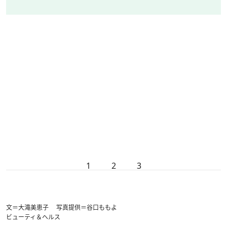
1
2
3
文＝大滝美恵子 写真提供＝谷口ももよ
ビューティ＆ヘルス