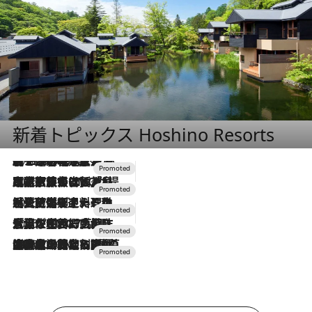
新着トピックス Hoshino Resorts
2026.8.7
【トンボの足水浴】ヒノキの香りに包まれて涼感マックス！約13℃の湧水かけ流しを避暑地「星野温泉 トンボの湯」で体験
2026.7.31
【ホテル帰省】という選択肢をOMOが提案。家族とほどよい距離を保つには「昼は実家、夜は気兼ねなくホテルで！」
2026.7.24
【夏限定ディナーコース】旬を迎える稚鮎や花ズッキーニなどをイタリア・トスカーナの郷土料理の手法で満喫！
2026.7.17
「土佐和ハーブかき氷」がOMO7高知に登場！生姜、山椒、大葉など目にも舌にも涼を呼ぶ郷土の味
2026.7.10
NEW OPEN！【界 草津】名湯の地に誕生。趣の異なる2種の温泉と上州ならではの会席・蕎麦割烹など美食を味わう究極の癒やし旅