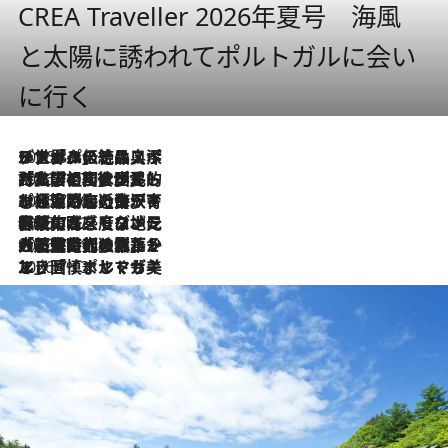
CREA Traveller 2026年夏号 海風
と太陽に誘われてポルトガルに会い
に行く
2026.8.8
リスボンの絶品スイーツ「パステル・デ・ナタ」とは？ポルトガル伝統の奥深い世界へ
2026.7.27
「私の祖国はポルトガル語です」国民的詩人フェルナンド・ペソアと、彼が愛した文学の街を歩く
2026.7.26
ポルトガル近海が育む極上の海の幸。キリリと冷えた白ワインと愉しむ、シーフード専門店の贅沢
2026.7.22
伝統の味をモダンに昇華。高感度な地元客が集う、リスボンの最旬ガストロノミー
2026.7.21
大航海時代の栄華から、震災、独裁、そして革命へ。ポルトガル・首都リスボンの石畳に刻まれた「歴史の光と影」
2026.7.13
エッセイ・ヤマザキマリ「慎ましくも美しき国 ポルトガル」