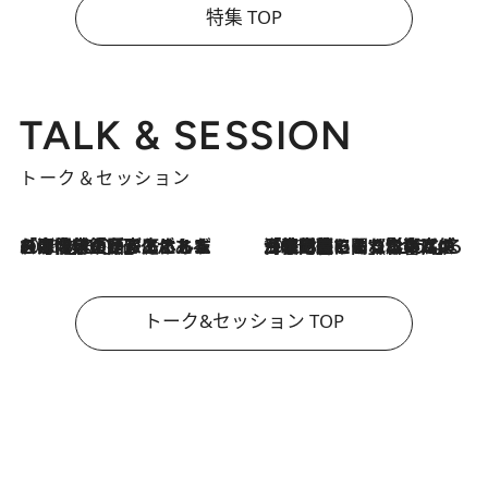
特集 TOP
TALK & SESSION
トーク＆セッション
2026.8.3
「今後値上げがあるとすれば…」「リスクがあるのは今年の冬」エネルギー専門家が語る、ホルムズ海峡封鎖が家庭にもたらす“ある心配”
2026.8.3
「住宅建てられない…」「サーチャージ料の高値が続いている」ホルムズ海峡封鎖による影響はいつまで続く？《エネルギー専門家に聞く“どうなる日本の暮らし”》
トーク&セッション TOP