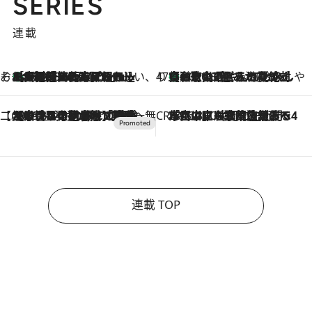
SERIES
連載
そおだよおこの関西おいしい、おやつ紀行
［大阪府箕面市］一皿一皿目の前で仕上げられる、料理を巧みに組み込んだアシェットデセールコース「ミチル アシェット デセール（Michiru assiette dessert）」
2026.8.9
47都道府県の手みやげ ひんやりスイーツで夏を満喫
【和歌山県】この夏絶対食べたい 冷やしておいしいおやつ3選 みかんがごろっと丸ごと入ったジュレ
2026.8.9
【CREA×星野リゾート】唯一無二。癒しと発見が待つ場所へ
2026.8.7
【トンボの足水浴】ヒノキの香りに包まれて涼感マックス！約13℃の湧水かけ流しを避暑地「星野温泉 トンボの湯」で体験
CREA'S CHOICE
2026.8.7
「立川にも歌舞伎があるんだよ」 片岡仁左衛門・市川中車ら豪華座組みで4年目の立川立飛歌舞伎へ
連載 TOP