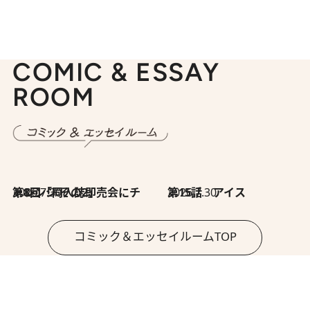
COMIC & ESSAY
ROOM
2026.7.30
第8回「同人誌即売会にチャレンジ その2」
2026.7.30
第15話 アイス
コミック＆エッセイルームTOP