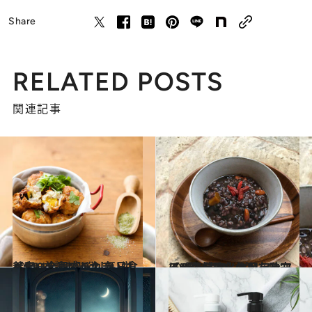
Share
RELATED POSTS
関連記事
2023.11.19
【#10を読む】欲しい栄養素、全部盛り！ 毎日食べたい大豆のチカラ
ビューティ＆ヘルス
2023.11.17
【#5を読む】ポリフェノールの抗酸化作用を味方に。冬こそ、あなたを守る“黒いもの”！
ビューティ＆ヘルス