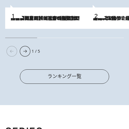
2026.8.8
「最後に見られてよかった」上野動物園の東園パンダ舎が解体前に特別公開。8月16日まで延長されたパネル展と共に辿る“半世紀”のパンダ飼育《解体工事の図面あり》
2026.8.5
【阿川佐和子さんの年とる力】なぜ70代で始めた趣味は“こんなに楽しい”のか？ ピアノ、俳句…スランプに陥っても続けられる“ある秘訣”とは
1 / 5
ランキング一覧