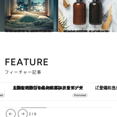
2023.11.17
【#6を読む】薬膳料理研究家が教える 体と心を整えるナイトルーティーン
ビューティ＆ヘルス
2023.11.18
【#7を読む】髪は命でなく“余りもの”。「血」を補って、薬膳でヘアケアを！
ビューティ＆ヘルス
FEATURE
フィーチャー記事
「土佐和ハーブかき氷」がOMO7高知に登場！生姜、山椒、大葉など目にも舌にも涼を呼ぶ郷土の味
3
/
6