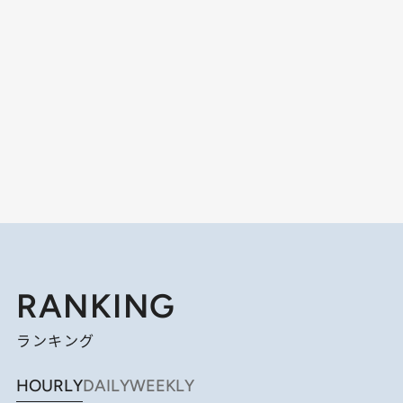
RANKING
ランキング
HOURLY
DAILY
WEEKLY