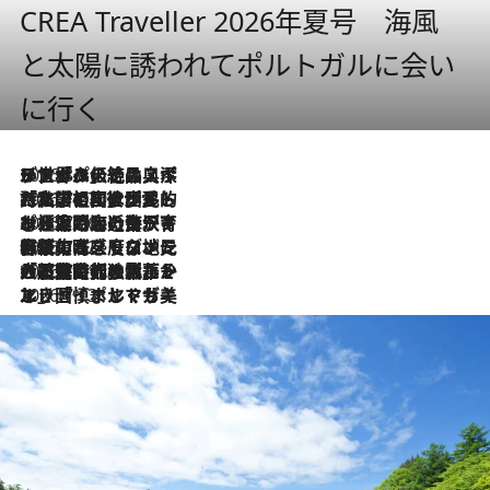
CREA Traveller 2026年夏号 海風
と太陽に誘われてポルトガルに会い
に行く
2026.8.8
リスボンの絶品スイーツ「パステル・デ・ナタ」とは？ポルトガル伝統の奥深い世界へ
2026.7.27
「私の祖国はポルトガル語です」国民的詩人フェルナンド・ペソアと、彼が愛した文学の街を歩く
2026.7.26
ポルトガル近海が育む極上の海の幸。キリリと冷えた白ワインと愉しむ、シーフード専門店の贅沢
2026.7.22
伝統の味をモダンに昇華。高感度な地元客が集う、リスボンの最旬ガストロノミー
2026.7.21
大航海時代の栄華から、震災、独裁、そして革命へ。ポルトガル・首都リスボンの石畳に刻まれた「歴史の光と影」
2026.7.13
エッセイ・ヤマザキマリ「慎ましくも美しき国 ポルトガル」