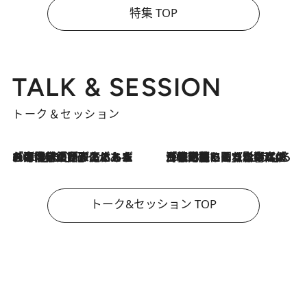
特集 TOP
TALK & SESSION
トーク＆セッション
2026.8.3
「今後値上げがあるとすれば…」「リスクがあるのは今年の冬」エネルギー専門家が語る、ホルムズ海峡封鎖が家庭にもたらす“ある心配”
2026.8.3
「住宅建てられない…」「サーチャージ料の高値が続いている」ホルムズ海峡封鎖による影響はいつまで続く？《エネルギー専門家に聞く“どうなる日本の暮らし”》
トーク&セッション TOP