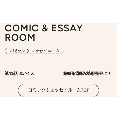
COMIC & ESSAY
ROOM
2026.7.30
第15話 アイス
2026.7.30
第8回「同人誌即売会にチャレンジ その2」
コミック＆エッセイルームTOP