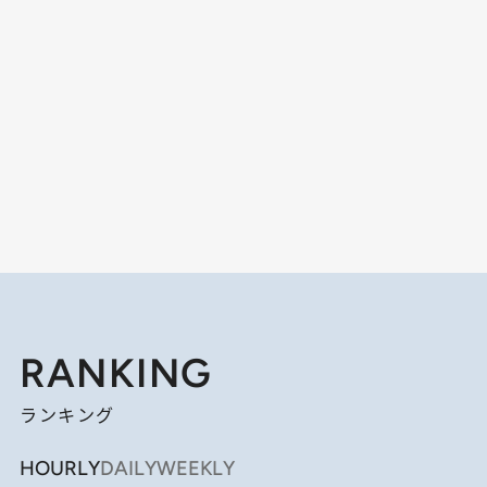
RANKING
ランキング
HOURLY
DAILY
WEEKLY