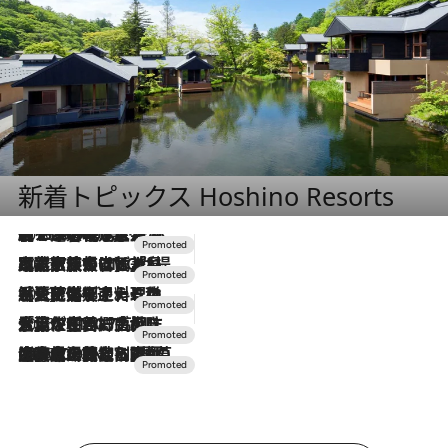
新着トピックス Hoshino Resorts
2026.8.7
【トンボの足水浴】ヒノキの香りに包まれて涼感マックス！約13℃の湧水かけ流しを避暑地「星野温泉 トンボの湯」で体験
2026.7.31
【ホテル帰省】という選択肢をOMOが提案。家族とほどよい距離を保つには「昼は実家、夜は気兼ねなくホテルで！」
2026.7.24
【夏限定ディナーコース】旬を迎える稚鮎や花ズッキーニなどをイタリア・トスカーナの郷土料理の手法で満喫！
2026.7.17
「土佐和ハーブかき氷」がOMO7高知に登場！生姜、山椒、大葉など目にも舌にも涼を呼ぶ郷土の味
2026.7.10
NEW OPEN！【界 草津】名湯の地に誕生。趣の異なる2種の温泉と上州ならではの会席・蕎麦割烹など美食を味わう究極の癒やし旅