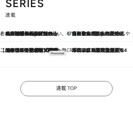
SERIES
連載
そおだよおこの関西おいしい、おやつ紀行
［大阪府箕面市］一皿一皿目の前で仕上げられる、料理を巧みに組み込んだアシェットデセールコース「ミチル アシェット デセール（Michiru assiette dessert）」
6 Hours Ago
47都道府県の手みやげ ひんやりスイーツで夏を満喫
【和歌山県】この夏絶対食べたい 冷やしておいしいおやつ3選 みかんがごろっと丸ごと入ったジュレ
6 Hours Ago
【CREA×星野リゾート】唯一無二。癒しと発見が待つ場所へ
2026.8.7
【トンボの足水浴】ヒノキの香りに包まれて涼感マックス！約13℃の湧水かけ流しを避暑地「星野温泉 トンボの湯」で体験
CREA'S CHOICE
2026.8.7
「立川にも歌舞伎があるんだよ」 片岡仁左衛門・市川中車ら豪華座組みで4年目の立川立飛歌舞伎へ
連載 TOP