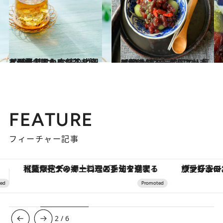
2023.11.18
【#8を読む】台湾のビールは夏でもぬるい？ 中国人が年中温かいお茶を飲む理由
ビューティ＆ヘルス
2023.11.19
【#9を読む】韓国で人気の“よもぎラテ”。よもぎは薬膳のスーパーフード！
ビューティ＆ヘルス
FEATURE
フィーチャー記事
ヴァシュロン・コンスタンタン「オーヴァーシーズ・オートマティック」。旅愛好家のお気に入りコレクションから、ジェンダーレスな新作が登場
3
/
6