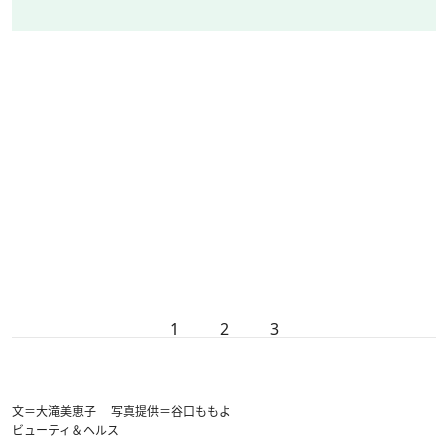
1
2
3
文＝大滝美恵子 写真提供＝谷口ももよ
ビューティ＆ヘルス