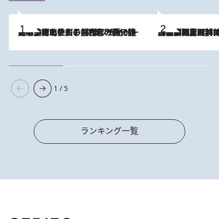
2026.8.3
《「文士の子ども被害者の会」発足！》阿川佐和子（72）が語る遠藤周作に北杜夫、劇作家・矢代静一の子どもたちの“文豪プライベート事件簿”
2026.8.8
「最後に見られてよかった」上野動物園の東園パンダ舎が解体前に特別公開。8月16日まで延長されたパネル展と共に辿る“半世紀”のパンダ飼育《解体工事の図面あり》
1 / 5
ランキング一覧