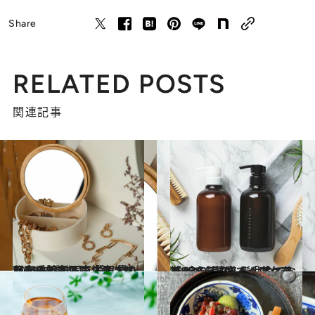
Share
RELATED POSTS
関連記事
2023.11.20
【#12を読む】「鏡はあなたの診断医です」 見た目を重視する東洋医学の秘密
ビューティ＆ヘルス
2023.11.18
【#7を読む】髪は命でなく“余りもの”。「血」を補って、薬膳でヘアケアを！
ビューティ＆ヘルス