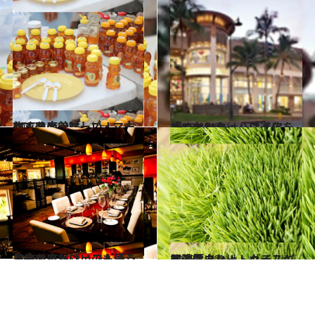
2012.11.19
KCCファーマーズ・マーケットの美味しい！ おすすめ店
旅＆お出かけ
2013.10.9
「ロイヤル・ハワイアン・センター」は進化を止めない
旅＆お出かけ
2012.11.17
予約でいっぱいの人気シェフの店とシェフも通うマーケット
旅＆お出かけ
2013.1.20
即効性あり！ カイムキの濃厚ウィートグラスジュース
旅＆お出かけ