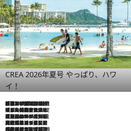
CREA 2026年夏号 やっぱり、ハワ
イ！
「荷物が増えるほど旅ストレスは増す」美容ジャーナリストがたどり着いた最終結論。“化粧品を劇的に減らす”感動の凝縮美容とは
2026.8.6
「旅先には金髪ウィッグを持参」日本と同じメイクでは損してる!? 美容ジャーナリストが提案する“掟破りの旅美容”とは
2026.8.6
【厳選旅コスメ】「身軽さ＆UV対策重視！」ヘアアーティストshucoが選んだ夏旅ベストコスメを発表【Mサイズジップ】
2026.8.6
2026.8.5
【厳選旅コスメ】国内をあちこち移動する河井菜摘が選んだ夏旅ベストコスメ発表！「リラックスアイテムはマスト」【Mサイズジップ】
2026.8.4
【厳選旅コスメ】「紫外線＆乾燥対策しながらメイク感も！」ヘア＆メイクGeorgeが選んだ夏旅ベストコスメを発表！【Mサイズジップ】