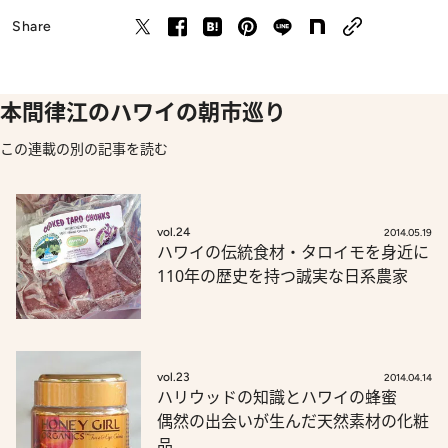
Share
本間律江のハワイの朝市巡り
この連載の別の記事を読む
vol.24
2014.05.19
ハワイの伝統食材・タロイモを身近に
110年の歴史を持つ誠実な日系農家
vol.23
2014.04.14
ハリウッドの知識とハワイの蜂蜜
偶然の出会いが生んだ天然素材の化粧
品