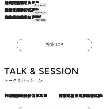
2026.7.24
【夏限定ディナーコース】旬を迎える稚鮎や花ズッキーニなどをイタリア・トスカーナの郷土料理の手法で満喫！
2026.7.17
「土佐和ハーブかき氷」がOMO7高知に登場！生姜、山椒、大葉など目にも舌にも涼を呼ぶ郷土の味
2026.7.10
NEW OPEN！【界 草津】名湯の地に誕生。趣の異なる2種の温泉と上州ならではの会席・蕎麦割烹など美食を味わう究極の癒やし旅
特集 TOP
TALK & SESSION
トーク＆セッション
2026.8.3
「今後値上げがあるとすれば…」「リスクがあるのは今年の冬」エネルギー専門家が語る、ホルムズ海峡封鎖が家庭にもたらす“ある心配”
2026.8.3
「住宅建てられない…」「サーチャージ料の高値が続いている」ホルムズ海峡封鎖による影響はいつまで続く？《エネルギー専門家に聞く“どうなる日本の暮らし”》