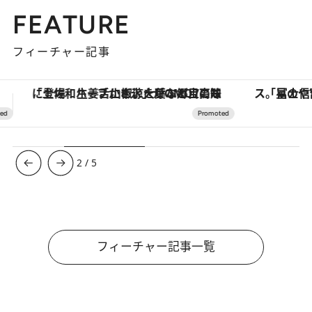
FEATURE
フィーチャー記事
「星のや富士」でデジタルデトックス。冨士信仰の歴史を辿り、心身を調える。
【銀座で出合う最旬美容】美髪ケアや上質な眠
3
/
5
フィーチャー記事一覧