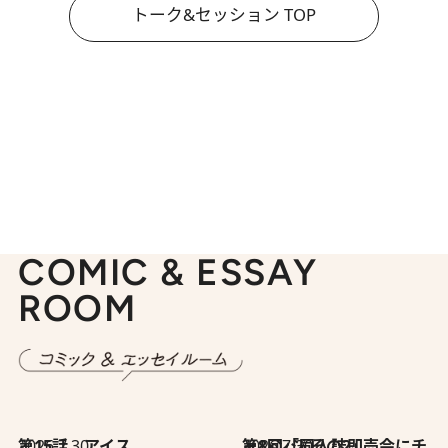
トーク&セッション TOP
COMIC & ESSAY
ROOM
2026.7.30
第15話 アイス
2026.7.30
第8回「同人誌即売会にチャレンジ その2」