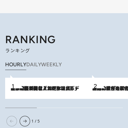
RANKING
ランキング
HOURLY
DAILY
WEEKLY
2026.8.5
【なぜ吉沢亮は「気配を消せる」のか？】興行収入208億の『国宝』を経て挑むミュージカル『ディア・エヴァン・ハンセン』。トップ俳優が舞台上でさらけ出した“孤独”とは
2026.8.3
慶應幼稚舎の図書室からテレビの世界に飛び込んだ阿川佐和子（72）、「N
1 / 5