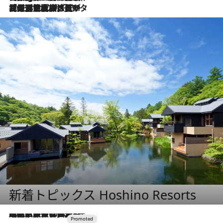
2026.8.3
【厳選旅コスメ】「保湿もタイパ重視！」“サウナ好き”タレント清水みさとが愛用する夏旅ベストコスメを発表！【Mサイズジップ】
新着トピックス Hoshino Resorts
2026.7.31
【ホテル帰省】という選択肢をOMOが提案。家族とほどよい距離を保つには「昼は実家、夜は気兼ねなくホテルで！」