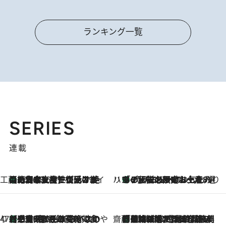
ランキング一覧
SERIES
連載
工藤まやのおもてなしハワイ
【ハワイ土産】ローカルの絶大な支持で復活！ 絶品の幻クッキー《元ファンの日本人女性が受け継いだ名店》
2026.8.6
ハワイ賢者 リサのお気に入りリスト
あの伝説の限定トートも！ リニューアルした「ディーン＆デルーカ ハワイ」で必須のお土産8選
2026.8.6
47都道府県の手みやげ ひんやりスイーツで夏を満喫
【三重県】この夏絶対食べたい 冷やしておいしいおやつ3選 お餅×アイスの新感覚スイーツ
2026.8.6
齋藤 薫 美容脳ルネサンス
「荷物が増えるほど旅ストレスは増す」美容ジャーナリストがたどり着いた最終結論。“化粧品を劇的に減らす”感動の凝縮美容とは
2026.8.6