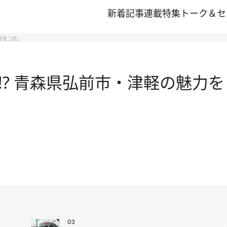
新着記事
連載
特集
トーク＆セ
軽鬼コ旅」
? 青森県弘前市・津軽の魅力を
03