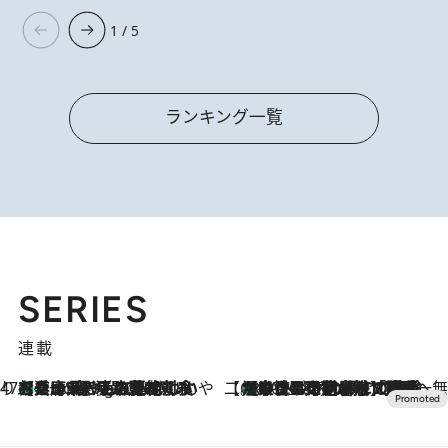
1 / 5
ランキング一覧
SERIES
連載
47都道府県の手みやげ ひんやりスイーツで夏を満喫
【兵庫県】この夏絶対食べたい 冷やしておいしいおやつ3選 淡路島の恵みをジェラートに集約
1 Hour Ago
【CREA×星野リゾート】唯一無二。癒しと発見が待つ場所へ
【トンボの足水浴】ヒノキの香りに包まれて涼感マックス！約13℃の湧水かけ流しを避暑地「星野温泉 トンボの湯」で体験
2026.8.7