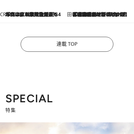
CREA'S CHOICE
2026.8.7
「立川にも歌舞伎があるんだよ」 片岡仁左衛門・市川中車ら豪華座組みで4年目の立川立飛歌舞伎へ
田中稲の勝手に再ブーム
2026.8.7
「湘南乃風に憧れて」観客大盛上がりの“タオル回し”に、ラッパー顔負けの高速歌唱まで…さだまさし（74）のアグレッシブすぎる現在地
連載 TOP
SPECIAL
特集