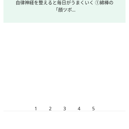
自律神経を整えると毎日がうまくいく ①綿棒の
「顔ツボ...
1
2
3
4
5