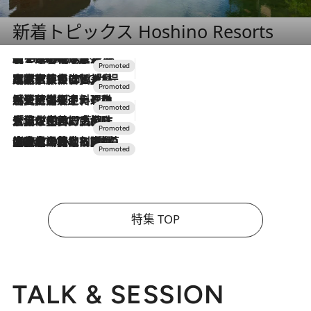
新着トピックス Hoshino Resorts
【トンボの足水浴】ヒノキの香りに包まれて涼感マックス！約13℃の湧水かけ流しを避暑地「星野温泉 トンボの湯」で体験
2026.8.7
2026.7.31
【ホテル帰省】という選択肢をOMOが提案。家族とほどよい距離を保つには「昼は実家、夜は気兼ねなくホテルで！」
2026.7.24
【夏限定ディナーコース】旬を迎える稚鮎や花ズッキーニなどをイタリア・トスカーナの郷土料理の手法で満喫！
2026.7.17
「土佐和ハーブかき氷」がOMO7高知に登場！生姜、山椒、大葉など目にも舌にも涼を呼ぶ郷土の味
2026.7.10
NEW OPEN！【界 草津】名湯の地に誕生。趣の異なる2種の温泉と上州ならではの会席・蕎麦割烹など美食を味わう究極の癒やし旅
特集 TOP
TALK & SESSION