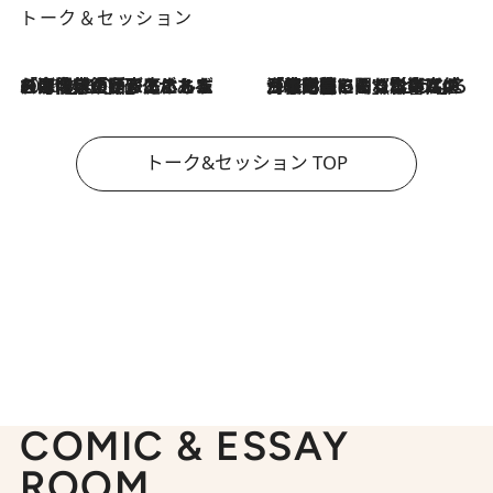
トーク＆セッション
2026.8.3
「今後値上げがあるとすれば…」「リスクがあるのは今年の冬」エネルギー専門家が語る、ホルムズ海峡封鎖が家庭にもたらす“ある心配”
2026.8.3
「住宅建てられない…」「サーチャージ料の高値が続いている」ホルムズ海峡封鎖による影響はいつまで続く？《エネルギー専門家に聞く“どうなる日本の暮らし”》
トーク&セッション TOP
COMIC & ESSAY
ROOM