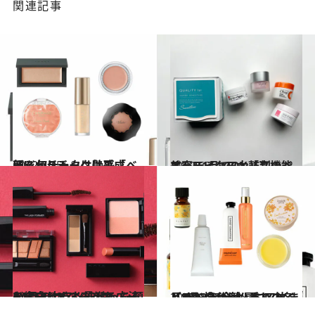
関連記事
2022.7.25
ほんわりチークは平成顔!? 旬チークは艶感「ベージュ」！
ビューティ＆ヘルス
2022.6.2
美容ライター太鼓判のベスト5 1品でOK「高機能オールインワン」
ビューティ＆ヘルス
2022.10.8
KATEのコスメを使って 顔の余白とくすみをカバーし 目を大きく見せる方法を紹介します
ビューティ＆ヘルス
2022.9.26
【2022年 金木犀コスメまとめ】 入浴剤、ミスト、ハンドクリームまで 甘くどこか懐かしい香りの名品8選
ビューティ＆ヘルス