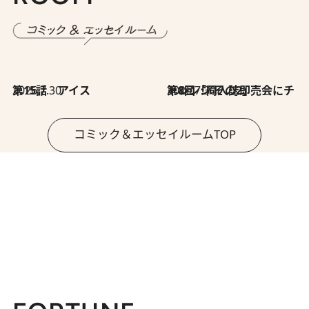
2026.7.30
第15話 アイス
2026.7.30
第8回「同人誌即売会にチャレンジ その2」
コミック＆エッセイルームTOP