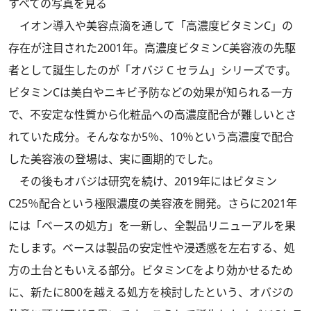
すべての写真を見る
イオン導入や美容点滴を通して「高濃度ビタミンC」の
存在が注目された2001年。高濃度ビタミンC美容液の先駆
者として誕生したのが「オバジ C セラム」シリーズです。
ビタミンCは美白やニキビ予防などの効果が知られる一方
で、不安定な性質から化粧品への高濃度配合が難しいとさ
れていた成分。そんななか5％、10％という高濃度で配合
した美容液の登場は、実に画期的でした。
その後もオバジは研究を続け、2019年にはビタミン
C25％配合という極限濃度の美容液を開発。さらに2021年
には「ベースの処方」を一新し、全製品リニューアルを果
たします。ベースは製品の安定性や浸透感を左右する、処
方の土台ともいえる部分。ビタミンCをより効かせるため
に、新たに800を越える処方を検討したという、オバジの