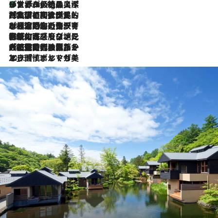
リスボンの絶品スイーツ「パステル・デ・ナタ」とは？ポルトガル伝統の奥深い世界へ
1 Hour Ago
2026.7.27
「私の祖国はポルトガル語です」国民的詩人フェルナンド・ペソアと、彼が愛した文学の街を歩く
2026.7.26
ポルトガル近海が育む極上の海の幸。キリリと冷えた白ワインと愉しむ、シーフード専門店の贅沢
2026.7.22
伝統の味をモダンに昇華。高感度な地元客が集う、リスボンの最旬ガストロノミー
2026.7.21
大航海時代の栄華から、震災、独裁、そして革命へ。ポルトガル・首都リスボンの石畳に刻まれた「歴史の光と影」
2026.7.13
エッセイ・ヤマザキマリ「慎ましくも美しき国 ポルトガル」