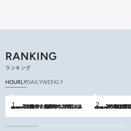
RANKING
ランキング
HOURLY
DAILY
WEEKLY
2026.8.5
【阿川佐和子さんの年とる力】なぜ70代で始めた趣味は“こんなに楽しい”のか？ ピアノ、俳句…スランプに陥っても続けられる“ある秘訣”とは
2026.8.7
「湘南乃風に憧れて」観客大盛上がりの“タオル回し”に、ラッパー顔負けの高速歌唱まで…さだまさし（74）のアグレッシブすぎる現在地