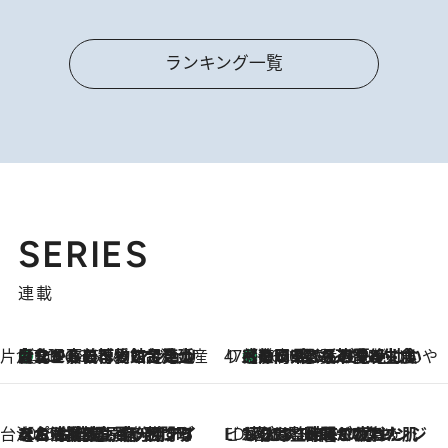
ランキング一覧
SERIES
連載
片倉真理のときめく台湾土産
台北からちょっと足を延ばして嘉義へ！ マジョリカタイルの博物館で見つけたレトロ可愛い台湾土産
2026.8.5
47都道府県の手みやげ ひんやりスイーツで夏を満喫
【静岡県】この夏絶対食べたい 冷やしておいしいおやつ3選 お茶香る生食感のふるふるゼリー
2026.8.5
台湾ぶらぶら食べ歩き
2026.8.4
【台湾夏旅】買い物するなら“台湾の原宿”西門町へ！ お土産も自分用アイテムも揃うショッピングスポット8選
ビューティいいもの集め EDITORS' BEST
2026.8.3
“落とす”時間が“癒やし”に。THREEのクレンジングは、酷暑で疲れた肌も心も整えてくれる！