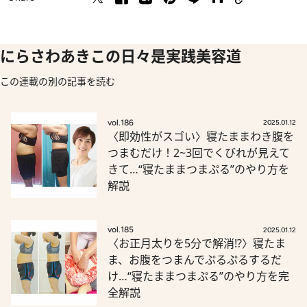
にらさわあきこの日々是実践美容道
この連載の別の記事を読む
vol.186
2025.01.12
〈即効性がスゴい〉寝たままわき腹を
つまむだけ！2~3回でくびれが見えて
きて…“寝たままつまぷる”のやり方を
解説
vol.185
2025.01.12
〈お正月太りを5分で解消!?〉寝たま
ま、お腹をつまんでぷるぷるするだ
け…“寝たままつまぷる”のやり方を完
全解説