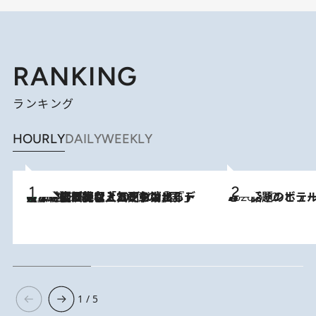
RANKING
ランキング
HOURLY
DAILY
WEEKLY
【なぜ吉沢亮は「気配を消せる」のか？】興行収入208億の『国宝』を経て挑むミュージカル『ディア・エヴァン・ハンセン』。トップ俳優が舞台上でさらけ出した“孤独”とは
2026.8.5
2026.6.12
オーシャンビュー＆特別なひととき 話題のホテルでハワイにひたる
1 / 5