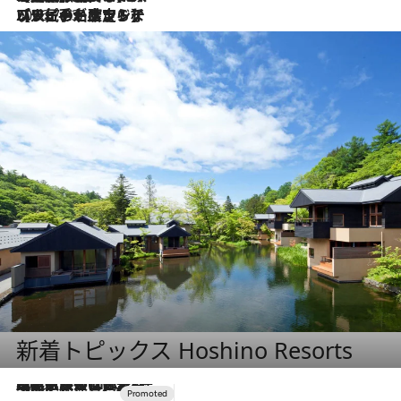
2026.7.23
【リピート確定！】ハワイの名店ランチプレートとサンドイッチ、手が止まらない人気ドーナツ
新着トピックス Hoshino Resorts
2026.7.31
【ホテル帰省】という選択肢をOMOが提案。家族とほどよい距離を保つには「昼は実家、夜は気兼ねなくホテルで！」