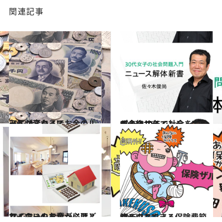
関連記事
2013.4.7
アベノミクスでお金のルールが変わる!?
ライフスタイル
2013.3.16
データサイエンティストが今後10年で社会を左右する!?
ライフスタイル
2013.3.14
マイホームを買うにはどれくらいのお金が必要？
ライフスタイル
2013.1.31
ザルでもできる保険費節約テク
ライフスタイル