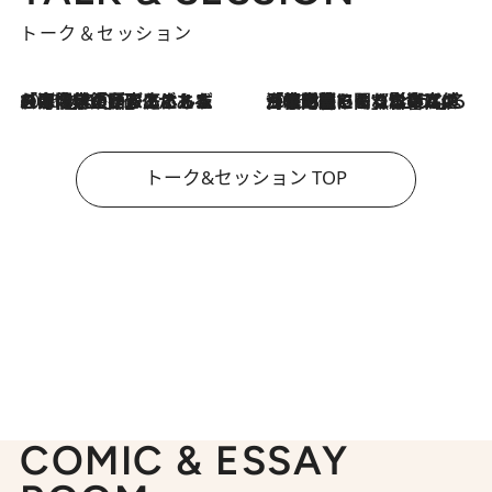
トーク＆セッション
2026.8.3
「今後値上げがあるとすれば…」「リスクがあるのは今年の冬」エネルギー専門家が語る、ホルムズ海峡封鎖が家庭にもたらす“ある心配”
2026.8.3
「住宅建てられない…」「サーチャージ料の高値が続いている」ホルムズ海峡封鎖による影響はいつまで続く？《エネルギー専門家に聞く“どうなる日本の暮らし”》
トーク&セッション TOP
COMIC & ESSAY