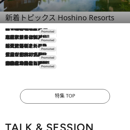
新着トピックス Hoshino Resorts
2026.8.7
【トンボの足水浴】ヒノキの香りに包まれて涼感マックス！約13℃の湧水かけ流しを避暑地「星野温泉 トンボの湯」で体験
2026.7.31
【ホテル帰省】という選択肢をOMOが提案。家族とほどよい距離を保つには「昼は実家、夜は気兼ねなくホテルで！」
2026.7.24
【夏限定ディナーコース】旬を迎える稚鮎や花ズッキーニなどをイタリア・トスカーナの郷土料理の手法で満喫！
2026.7.17
「土佐和ハーブかき氷」がOMO7高知に登場！生姜、山椒、大葉など目にも舌にも涼を呼ぶ郷土の味
2026.7.10
NEW OPEN！【界 草津】名湯の地に誕生。趣の異なる2種の温泉と上州ならではの会席・蕎麦割烹など美食を味わう究極の癒やし旅
特集 TOP
TALK & SESSION