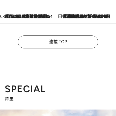
CREA'S CHOICE
2026.8.7
「立川にも歌舞伎があるんだよ」 片岡仁左衛門・市川中車ら豪華座組みで4年目の立川立飛歌舞伎へ
田中稲の勝手に再ブーム
2026.8.7
「湘南乃風に憧れて」観客大盛上がりの“タオル回し”に、ラッパー顔負けの高速歌唱まで…さだまさし（74）のアグレッシブすぎる現在地
連載 TOP
SPECIAL
特集