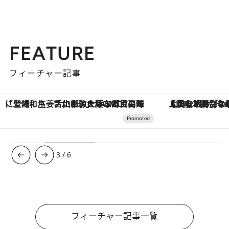
FEATURE
フィーチャー記事
【銀座で出合う最旬美容】美髪ケアや上質な眠り…セルフケアのアップデートから、特別な名入れギフトまで。大人のための「ReFa GINZA」クルーズ
【夏限定ディナーコース】旬を迎
3
/
6
フィーチャー記事一覧