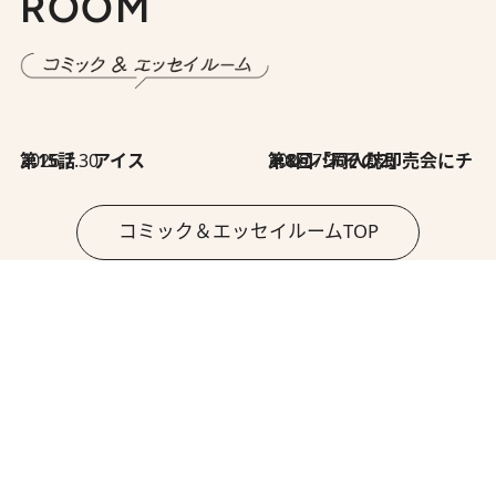
ROOM
2026.7.30
第15話 アイス
2026.7.30
第8回「同人誌即売会にチャレンジ その2」
コミック＆エッセイルームTOP