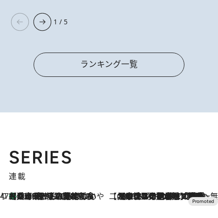
1 / 5
ランキング一覧
SERIES
連載
47都道府県の手みやげ ひんやりスイーツで夏を満喫
【兵庫県】この夏絶対食べたい 冷やしておいしいおやつ3選 淡路島の恵みをジェラートに集約
2026.8.8
【CREA×星野リゾート】唯一無二。癒しと発見が待つ場所へ
2026.8.7
【トンボの足水浴】ヒノキの香りに包まれて涼感マックス！約13℃の湧水かけ流しを避暑地「星野温泉 トンボの湯」で体験