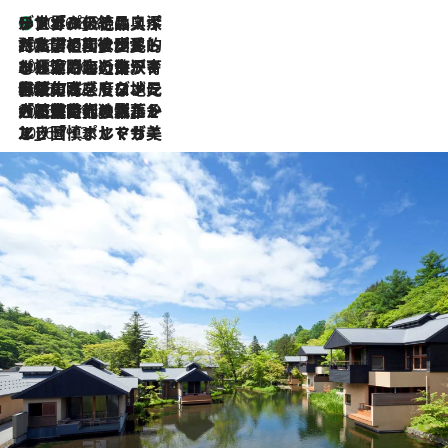
リスボンの絶品スイーツ「パステル・デ・ナタ」とは？ポルトガル伝統の奥深い世界へ
2026.8.8
2026.7.27
「私の祖国はポルトガル語です」国民的詩人フェルナンド・ペソアと、彼が愛した文学の街を歩く
2026.7.26
ポルトガル近海が育む極上の海の幸。キリリと冷えた白ワインと愉しむ、シーフード専門店の贅沢
2026.7.22
伝統の味をモダンに昇華。高感度な地元客が集う、リスボンの最旬ガストロノミー
2026.7.21
大航海時代の栄華から、震災、独裁、そして革命へ。ポルトガル・首都リスボンの石畳に刻まれた「歴史の光と影」
2026.7.13
エッセイ・ヤマザキマリ「慎ましくも美しき国 ポルトガル」