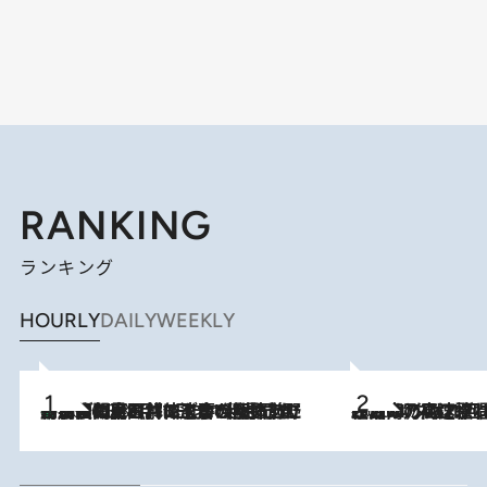
RANKING
ランキング
HOURLY
DAILY
WEEKLY
「最後に見られてよかった」上野動物園の東園パンダ舎が解体前に特別公開。8月16日まで延長されたパネル展と共に辿る“半世紀”のパンダ飼育《解体工事の図面あり》
2026.8.8
2026.8.7
「湘南乃風に憧れて」観客大盛上がりの“タオル回し”に、ラッパー顔負けの高速歌唱まで…さだまさし（74）のアグレッシブすぎる現在地