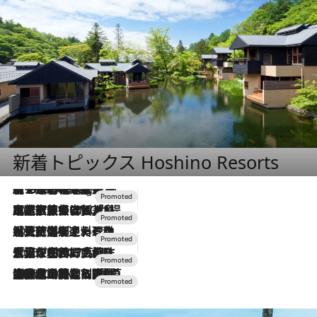
新着トピックス Hoshino Resorts
【トンボの足水浴】ヒノキの香りに包まれて涼感マックス！約13℃の湧水かけ流しを避暑地「星野温泉 トンボの湯」で体験
10 Hours Ago
2026.7.31
【ホテル帰省】という選択肢をOMOが提案。家族とほどよい距離を保つには「昼は実家、夜は気兼ねなくホテルで！」
2026.7.24
【夏限定ディナーコース】旬を迎える稚鮎や花ズッキーニなどをイタリア・トスカーナの郷土料理の手法で満喫！
2026.7.17
「土佐和ハーブかき氷」がOMO7高知に登場！生姜、山椒、大葉など目にも舌にも涼を呼ぶ郷土の味
2026.7.10
NEW OPEN！【界 草津】名湯の地に誕生。趣の異なる2種の温泉と上州ならではの会席・蕎麦割烹など美食を味わう究極の癒やし旅