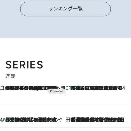
ランキング一覧
SERIES
連載
【CREA×星野リゾート】唯一無二。癒しと発見が待つ場所へ
【トンボの足水浴】ヒノキの香りに包まれて涼感マックス！約13℃の湧水かけ流しを避暑地「星野温泉 トンボの湯」で体験
10 Hours Ago
CREA'S CHOICE
「立川にも歌舞伎があるんだよ」 片岡仁左衛門・市川中車ら豪華座組みで4年目の立川立飛歌舞伎へ
2026.8.7
47都道府県の手みやげ ひんやりスイーツで夏を満喫
【京都府】この夏絶対食べたい 冷やしておいしいおやつ3選 ひと口目から心を掴む新緑のテリーヌ
2026.8.7
田中稲の勝手に再ブーム
「湘南乃風に憧れて」観客大盛上がりの“タオル回し”に、ラッパー顔負けの高速歌唱まで…さだまさし（74）のアグレッシブすぎる現在地
2026.8.7