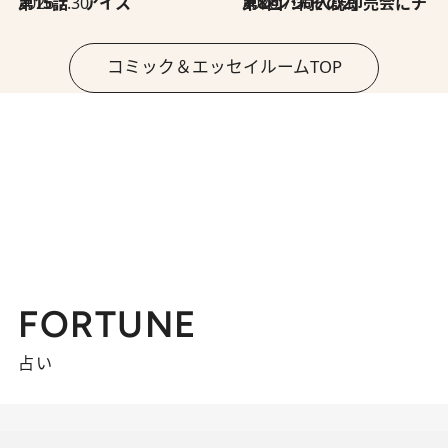
2026.7.30
第15話 アイス
2026.7.30
第8回「同人誌即売会にチャレンジ その2」
コミック＆エッセイルームTOP
FORTUNE
占い