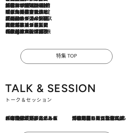
2026.8.6
「荷物が増えるほど旅ストレスは増す」美容ジャーナリストがたどり着いた最終結論。“化粧品を劇的に減らす”感動の凝縮美容とは
2026.8.6
「旅先には金髪ウィッグを持参」日本と同じメイクでは損してる!? 美容ジャーナリストが提案する“掟破りの旅美容”とは
2026.8.6
【厳選旅コスメ】「身軽さ＆UV対策重視！」ヘアアーティストshucoが選んだ夏旅ベストコスメを発表【Mサイズジップ】
2026.8.5
【厳選旅コスメ】国内をあちこち移動する河井菜摘が選んだ夏旅ベストコスメ発表！「リラックスアイテムはマスト」【Mサイズジップ】
2026.8.4
【厳選旅コスメ】「紫外線＆乾燥対策しながらメイク感も！」ヘア＆メイクGeorgeが選んだ夏旅ベストコスメを発表！【Mサイズジップ】
特集 TOP
TALK & SESSION
トーク＆セッション
2026.8.3
「今後値上げがあるとすれば…」「リスクがあるのは今年の冬」エネルギー専門家が語る、ホルムズ海峡封鎖が家庭にもたらす“ある心配”
2026.8.3
「住宅建てられない…」「サーチャージ料の高値が続いている」ホルムズ海峡封鎖による影響はいつまで続く？《エネルギー専門家に聞く“どうなる日本の暮らし”》