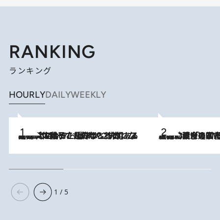
RANKING
ランキング
HOURLY
DAILY
WEEKLY
2026.8.5
【阿川佐和子さんの年とる力】なぜ70代で始めた趣味は“こんなに楽しい”のか？ ピアノ、俳句…スランプに陥っても続けられる“ある秘訣”とは
2026.8.3
慶應幼稚舎の図書室からテレビの世界に飛び込んだ阿川佐和子（72）、「N
1 / 5