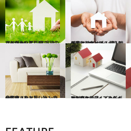
2014.10.6
マンションと戸建て、どっちがよい？ 4人家族のマイホーム探し
ライフスタイル
2014.8.31
子育て前カップルが陥りがちな マイホーム購入時の落とし穴とは？
ライフスタイル
2014.7.27
一生モノのお買い物！ 自分に合ったマンションの金額は？
ライフスタイル
2014.6.29
持ち家と賃貸、どっちがおトク!? ライフスタイル別にケース・スタディ
ライフスタイル