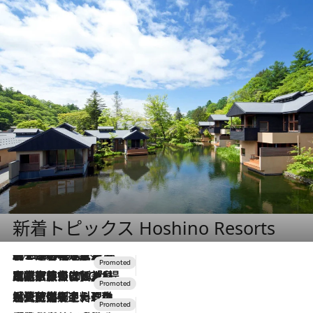
新着トピックス Hoshino Resorts
2026.8.7
【トンボの足水浴】ヒノキの香りに包まれて涼感マックス！約13℃の湧水かけ流しを避暑地「星野温泉 トンボの湯」で体験
2026.7.31
【ホテル帰省】という選択肢をOMOが提案。家族とほどよい距離を保つには「昼は実家、夜は気兼ねなくホテルで！」
2026.7.24
【夏限定ディナーコース】旬を迎える稚鮎や花ズッキーニなどをイタリア・トスカーナの郷土料理の手法で満喫！