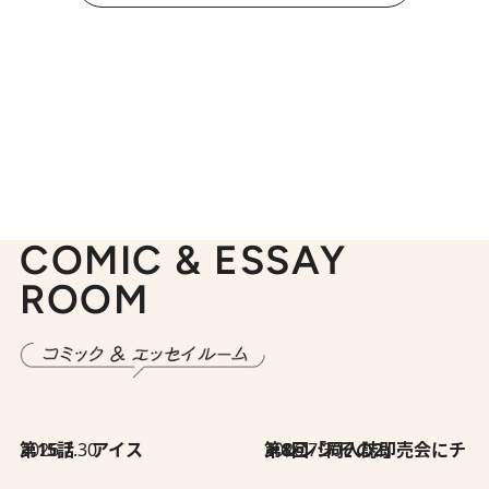
COMIC & ESSAY
ROOM
2026.7.30
第15話 アイス
2026.7.30
第8回「同人誌即売会にチャレンジ その2」