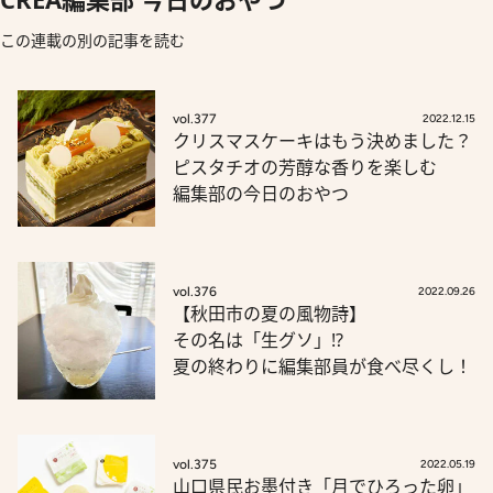
この連載の別の記事を読む
vol.377
2022.12.15
クリスマスケーキはもう決めました？
ピスタチオの芳醇な香りを楽しむ
編集部の今日のおやつ
vol.376
2022.09.26
【秋田市の夏の風物詩】
その名は「生グソ」!?
夏の終わりに編集部員が食べ尽くし！
vol.375
2022.05.19
山口県民お墨付き「月でひろった卵」