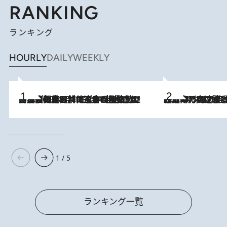
RANKING
ランキング
HOURLY
DAILY
WEEKLY
「最後に見られてよかった」上野動物園の東園パンダ舎が解体前に特別公開。8月16日まで延長されたパネル展と共に辿る“半世紀”のパンダ飼育《解体工事の図面あり》
2026.8.8
2026.8.7
「湘南乃風に憧れて」観客大盛上がりの“タオル回し”に、ラッパー顔負けの高速歌唱まで…さだまさし（74）のアグレッシブすぎる現在地
1 / 5
ランキング一覧