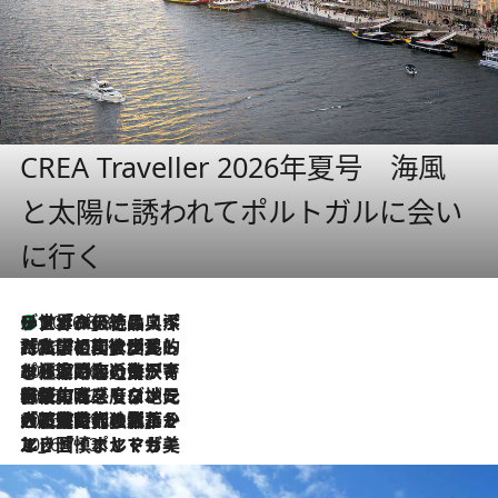
CREA Traveller 2026年夏号 海風
と太陽に誘われてポルトガルに会い
に行く
リスボンの絶品スイーツ「パステル・デ・ナタ」とは？ポルトガル伝統の奥深い世界へ
2026.8.8
2026.7.27
「私の祖国はポルトガル語です」国民的詩人フェルナンド・ペソアと、彼が愛した文学の街を歩く
2026.7.26
ポルトガル近海が育む極上の海の幸。キリリと冷えた白ワインと愉しむ、シーフード専門店の贅沢
2026.7.22
伝統の味をモダンに昇華。高感度な地元客が集う、リスボンの最旬ガストロノミー
2026.7.21
大航海時代の栄華から、震災、独裁、そして革命へ。ポルトガル・首都リスボンの石畳に刻まれた「歴史の光と影」
2026.7.13
エッセイ・ヤマザキマリ「慎ましくも美しき国 ポルトガル」