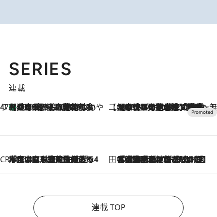
SERIES
連載
47都道府県の手みやげ ひんやりスイーツで夏を満喫
【兵庫県】この夏絶対食べたい 冷やしておいしいおやつ3選 淡路島の恵みをジェラートに集約
2026.8.8
【CREA×星野リゾート】唯一無二。癒しと発見が待つ場所へ
2026.8.7
【トンボの足水浴】ヒノキの香りに包まれて涼感マックス！約13℃の湧水かけ流しを避暑地「星野温泉 トンボの湯」で体験
CREA'S CHOICE
2026.8.7
「立川にも歌舞伎があるんだよ」 片岡仁左衛門・市川中車ら豪華座組みで4年目の立川立飛歌舞伎へ
田中稲の勝手に再ブーム
2026.8.7
「湘南乃風に憧れて」観客大盛上がりの“タオル回し”に、ラッパー顔負けの高速歌唱まで…さだまさし（74）のアグレッシブすぎる現在地
連載 TOP