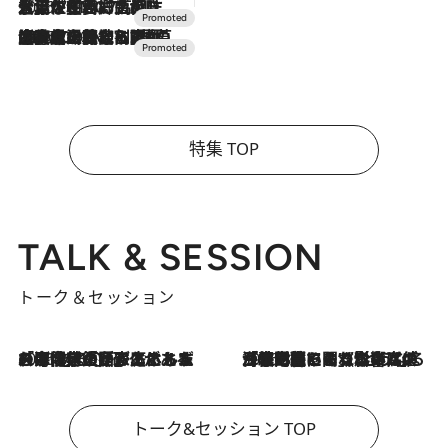
2026.7.17
「土佐和ハーブかき氷」がOMO7高知に登場！生姜、山椒、大葉など目にも舌にも涼を呼ぶ郷土の味
2026.7.10
NEW OPEN！【界 草津】名湯の地に誕生。趣の異なる2種の温泉と上州ならではの会席・蕎麦割烹など美食を味わう究極の癒やし旅
特集 TOP
TALK & SESSION
トーク＆セッション
2026.8.3
「今後値上げがあるとすれば…」「リスクがあるのは今年の冬」エネルギー専門家が語る、ホルムズ海峡封鎖が家庭にもたらす“ある心配”
2026.8.3
「住宅建てられない…」「サーチャージ料の高値が続いている」ホルムズ海峡封鎖による影響はいつまで続く？《エネルギー専門家に聞く“どうなる日本の暮らし”》
トーク&セッション TOP