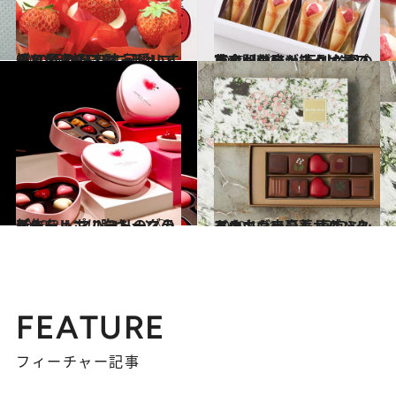
2020.2.8
憧れAUDREY(オードリー)の行列を突破 可愛いすぎる最上級いちごチョコ♡
グルメ
2019.4.22
東京駅グランスタに甘い革命が勃発！ 行列必至のスイーツ店が続々オープン
旅＆お出かけ
2020.2.4
ピエール マルコリーニの新作をレポ ハートのグラデーションに胸キュン♡
グルメ
2020.1.31
あのエヴァンもサダハルアオキも来日！ 東京ミッドタウンの豪華バレンタイン
グルメ
FEATURE
フィーチャー記事