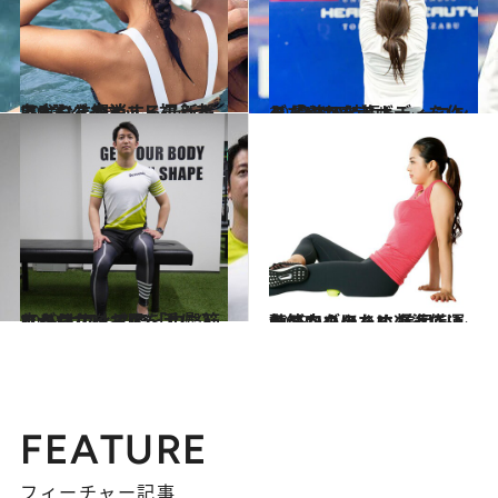
2020.1.21
冬太りを解消する最新ギア5選 ダイエット初心者にもおすすめ
ライフスタイル
2017.2.25
しなやかな美ボディを作る 最強の時短トレーニング「HIIT」
ライフスタイル
2019.5.10
広がらないお尻を手に入れる オフィスで「中臀筋エクササイズ」
ライフスタイル
2018.1.2
気づかぬうちに凝っている筋肉をほぐす 美尻トレーニングのための準備運動
ライフスタイル
FEATURE
フィーチャー記事