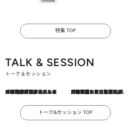
特集 TOP
TALK & SESSION
トーク＆セッション
2026.8.3
「今後値上げがあるとすれば…」「リスクがあるのは今年の冬」エネルギー専門家が語る、ホルムズ海峡封鎖が家庭にもたらす“ある心配”
2026.8.3
「住宅建てられない…」「サーチャージ料の高値が続いている」ホルムズ海峡封鎖による影響はいつまで続く？《エネルギー専門家に聞く“どうなる日本の暮らし”》
トーク&セッション TOP