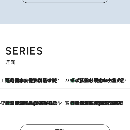
SERIES
連載
工藤まやのおもてなしハワイ
【ハワイ土産】ローカルの絶大な支持で復活！ 絶品の幻クッキー《元ファンの日本人女性が受け継いだ名店》
5 Hours Ago
ハワイ賢者 リサのお気に入りリスト
あの伝説の限定トートも！ リニューアルした「ディーン＆デルーカ ハワイ」で必須のお土産8選
5 Hours Ago
47都道府県の手みやげ ひんやりスイーツで夏を満喫
【三重県】この夏絶対食べたい 冷やしておいしいおやつ3選 お餅×アイスの新感覚スイーツ
5 Hours Ago
齋藤 薫 美容脳ルネサンス
「荷物が増えるほど旅ストレスは増す」美容ジャーナリストがたどり着いた最終結論。“化粧品を劇的に減らす”感動の凝縮美容とは
5 Hours Ago