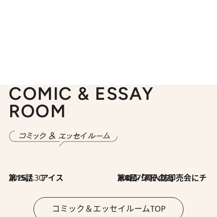
COMIC & ESSAY
ROOM
2026.7.30
第15話 アイス
2026.7.30
第8回「同人誌即売会にチャレンジ その2」
コミック＆エッセイルームTOP