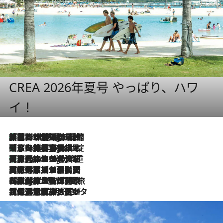
CREA 2026年夏号 やっぱり、ハワ
イ！
「荷物が増えるほど旅ストレスは増す」美容ジャーナリストがたどり着いた最終結論。“化粧品を劇的に減らす”感動の凝縮美容とは
5 Hours Ago
「旅先には金髪ウィッグを持参」日本と同じメイクでは損してる!? 美容ジャーナリストが提案する“掟破りの旅美容”とは
5 Hours Ago
【厳選旅コスメ】「身軽さ＆UV対策重視！」ヘアアーティストshucoが選んだ夏旅ベストコスメを発表【Mサイズジップ】
5 Hours Ago
2026.8.5
【厳選旅コスメ】国内をあちこち移動する河井菜摘が選んだ夏旅ベストコスメ発表！「リラックスアイテムはマスト」【Mサイズジップ】
2026.8.4
【厳選旅コスメ】「紫外線＆乾燥対策しながらメイク感も！」ヘア＆メイクGeorgeが選んだ夏旅ベストコスメを発表！【Mサイズジップ】
2026.8.3
【厳選旅コスメ】「保湿もタイパ重視！」“サウナ好き”タレント清水みさとが愛用する夏旅ベストコスメを発表！【Mサイズジップ】