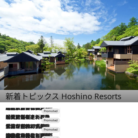
新着トピックス Hoshino Resorts
2026.7.31
【ホテル帰省】という選択肢をOMOが提案。家族とほどよい距離を保つには「昼は実家、夜は気兼ねなくホテルで！」
2026.7.24
【夏限定ディナーコース】旬を迎える稚鮎や花ズッキーニなどをイタリア・トスカーナの郷土料理の手法で満喫！
2026.7.17
「土佐和ハーブかき氷」がOMO7高知に登場！生姜、山椒、大葉など目にも舌にも涼を呼ぶ郷土の味
2026.7.10
NEW OPEN！【界 草津】名湯の地に誕生。趣の異なる2種の温泉と上州ならではの会席・蕎麦割烹など美食を味わう究極の癒やし旅