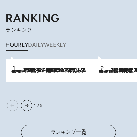
RANKING
ランキング
HOURLY
DAILY
WEEKLY
2026.8.5
【阿川佐和子さんの年とる力】なぜ70代で始めた趣味は“こんなに楽しい”のか？ ピアノ、俳句…スランプに陥っても続けられる“ある秘訣”とは
2026.8.5
【なぜ吉沢亮は「気配を消せる」のか？】興行収入208億の『国宝』を経て挑むミュージカル『ディア・エヴァン・ハンセン』。トップ俳優が舞台上でさらけ出した“孤独”とは
1 / 5
ランキング一覧