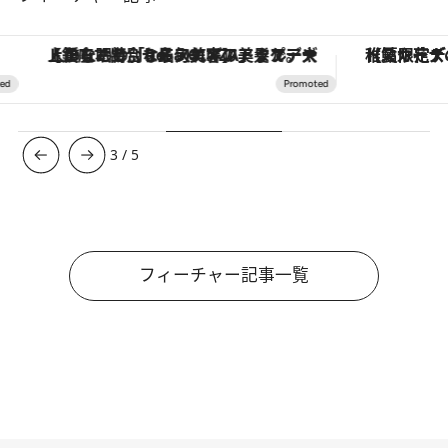
【銀座で出合う最旬美容】美髪ケアや上質な眠り…セルフケアのアップデートから、特別な名入れギフトまで。大人のための「ReFa GINZA」クルーズ
【夏限定ディナーコース】旬を迎
3
/
5
フィーチャー記事一覧