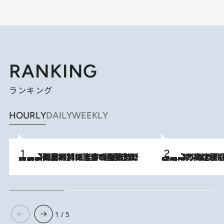
RANKING
ランキング
HOURLY
DAILY
WEEKLY
「最後に見られてよかった」上野動物園の東園パンダ舎が解体前に特別公開。8月16日まで延長されたパネル展と共に辿る“半世紀”のパンダ飼育《解体工事の図面あり》
2026.8.8
2026.8.7
「湘南乃風に憧れて」観客大盛上がりの“タオル回し”に、ラッパー顔負けの高速歌唱まで…さだまさし（74）のアグレッシブすぎる現在地
1 / 5