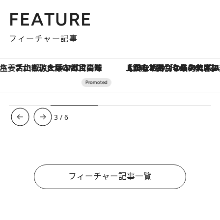
FEATURE
フィーチャー記事
【銀座で出合う最旬美容】美髪ケアや上質な眠り…セルフケアのアップデートから、特別な名入れギフトまで。大人のための「ReFa GINZA」クルーズ
3
/
6
フィーチャー記事一覧