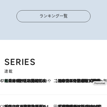
ランキング一覧
SERIES
連載
47都道府県の手みやげ ひんやりスイーツで夏を満喫
【兵庫県】この夏絶対食べたい 冷やしておいしいおやつ3選 淡路島の恵みをジェラートに集約
2026.8.8
【CREA×星野リゾート】唯一無二。癒しと発見が待つ場所へ
2026.8.7
【トンボの足水浴】ヒノキの香りに包まれて涼感マックス！約13℃の湧水かけ流しを避暑地「星野温泉 トンボの湯」で体験
CREA'S CHOICE
2026.8.7
「立川にも歌舞伎があるんだよ」 片岡仁左衛門・市川中車ら豪華座組みで4年目の立川立飛歌舞伎へ
田中稲の勝手に再ブーム
2026.8.7
「湘南乃風に憧れて」観客大盛上がりの“タオル回し”に、ラッパー顔負けの高速歌唱まで…さだまさし（74）のアグレッシブすぎる現在地