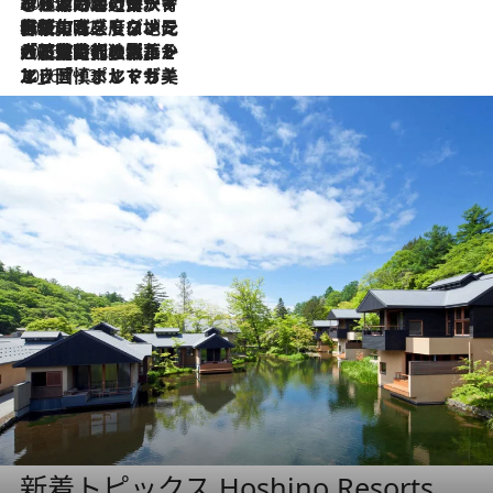
2026.7.26
ポルトガル近海が育む極上の海の幸。キリリと冷えた白ワインと愉しむ、シーフード専門店の贅沢
2026.7.22
伝統の味をモダンに昇華。高感度な地元客が集う、リスボンの最旬ガストロノミー
2026.7.21
大航海時代の栄華から、震災、独裁、そして革命へ。ポルトガル・首都リスボンの石畳に刻まれた「歴史の光と影」
2026.7.13
エッセイ・ヤマザキマリ「慎ましくも美しき国 ポルトガル」
新着トピックス Hoshino Resorts