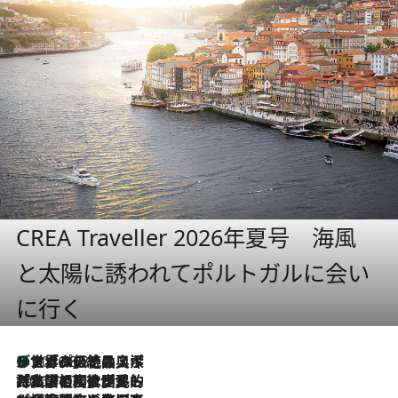
CREA Traveller 2026年夏号 海風
と太陽に誘われてポルトガルに会い
に行く
リスボンの絶品スイーツ「パステル・デ・ナタ」とは？ポルトガル伝統の奥深い世界へ
2026.8.8
2026.7.27
「私の祖国はポルトガル語です」国民的詩人フェルナンド・ペソアと、彼が愛した文学の街を歩く