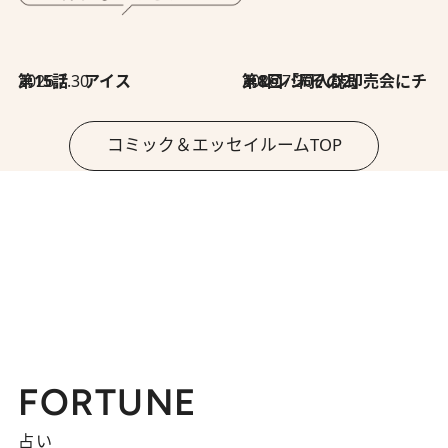
2026.7.30
第15話 アイス
2026.7.30
第8回「同人誌即売会にチャレンジ その2」
コミック＆エッセイルームTOP
FORTUNE
占い