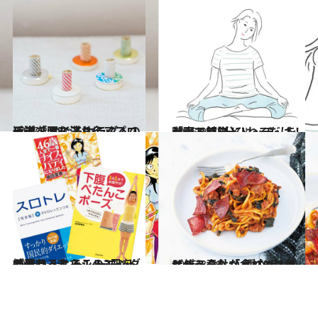
2017.2.18
代謝を阻む滞りにアプローチ！ めぐるカラダへの近道「セルフお灸」
ライフスタイル
2016.9.7
ベッドで5分ひねるだけ！ 「寝る前ストレッチ」を動画で解説
ライフスタイル
2015.1.25
続けることでシルエットが変わる！ トレーニングでやせるならこの3冊を
ライフスタイル
2016.3.29
ヘルシーな「ペパロニピザパスタ」が 麺の代わりに使う意外な食材とは？
グルメ