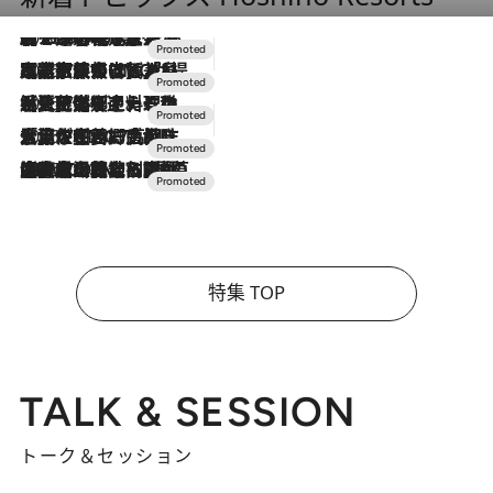
2026.8.7
【トンボの足水浴】ヒノキの香りに包まれて涼感マックス！約13℃の湧水かけ流しを避暑地「星野温泉 トンボの湯」で体験
2026.7.31
【ホテル帰省】という選択肢をOMOが提案。家族とほどよい距離を保つには「昼は実家、夜は気兼ねなくホテルで！」
2026.7.24
【夏限定ディナーコース】旬を迎える稚鮎や花ズッキーニなどをイタリア・トスカーナの郷土料理の手法で満喫！
2026.7.17
「土佐和ハーブかき氷」がOMO7高知に登場！生姜、山椒、大葉など目にも舌にも涼を呼ぶ郷土の味
2026.7.10
NEW OPEN！【界 草津】名湯の地に誕生。趣の異なる2種の温泉と上州ならではの会席・蕎麦割烹など美食を味わう究極の癒やし旅
特集 TOP
TALK & SESSION
トーク＆セッション