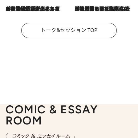
2026.8.3
「今後値上げがあるとすれば…」「リスクがあるのは今年の冬」エネルギー専門家が語る、ホルムズ海峡封鎖が家庭にもたらす“ある心配”
2026.8.3
「住宅建てられない…」「サーチャージ料の高値が続いている」ホルムズ海峡封鎖による影響はいつまで続く？《エネルギー専門家に聞く“どうなる日本の暮らし”》
トーク&セッション TOP
COMIC & ESSAY
ROOM