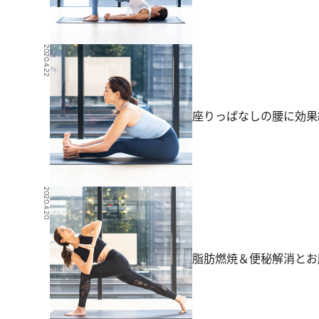
2020.4.22
座りっぱなしの腰に効果
2020.4.20
脂肪燃焼＆便秘解消とお