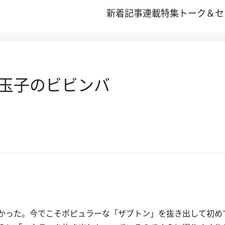
新着記事
連載
特集
トーク＆セ
玉子のビビンバ
かった。今でこそポピュラーな「ザブトン」を抜き出して初め