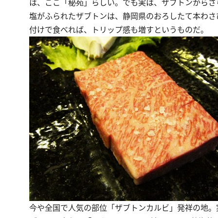
は、ここ「秘苑」らしい。でも実は、ザブトンからさ
塩がふられたザブトンは、静岡県のおろしたて本わさ
付けで食べれば、トリップ感も増すというものだ。
今や全国で人気の部位「ザブトンカルビ」発祥の地。