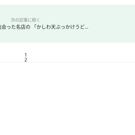
次の記事に続く
会った名店の 「かしわ天ぶっかけうど...
1
2