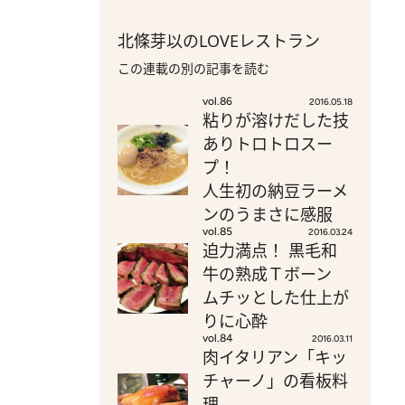
北條芽以のLOVEレストラン
この連載の別の記事を読む
vol.86
2016.05.18
粘りが溶けだした技
ありトロトロスー
プ！
人生初の納豆ラーメ
ンのうまさに感服
vol.85
2016.03.24
迫力満点！ 黒毛和
牛の熟成Ｔボーン
ムチッとした仕上が
りに心酔
vol.84
2016.03.11
肉イタリアン「キッ
チャーノ」の看板料
理