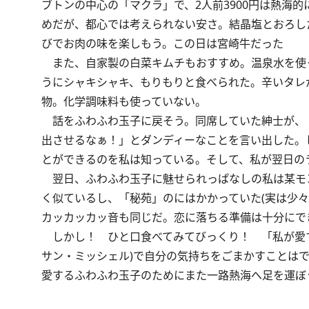
ブトンの中心の「マクラ」で、2人前3900円は熱海的
めだが、都心では考えられない安さ。結晶塩とおろし
びでお肉の味を楽しもう。この日は宮崎牛だった
また、自家製の白菜キムチもおすすめ。温泉水を使
うにシャキシャキ、もりもりと食べられた。辛いタレ
物。化学調味料も使っていない。
話をふわふわ玉子に戻そう。同席していた紳士が、「
出させるなぁ！」とダンディーなことを言い出した。
とができるのを私は知っている。そして、私が翌日の
翌日、ふわふわ玉子に魅せられっぱなしの私は某モ
く似ているし、「秘苑」のにはかかっていた(実は少
カッカッカッ音も同じだ。恋に落ちる準備は十分にで
しかし！ ひと口食べてみてびっくり！ 「私が愛す
サン・ミッシェル)で自分の気持ちをごまかすことはで
愛するふわふわ玉子のためにまた一路熱海へ足を運ぼ