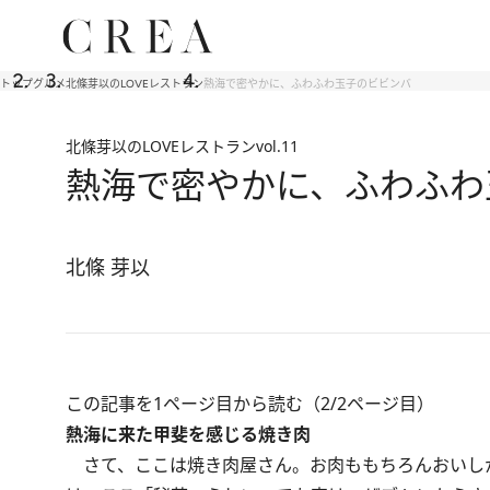
トップ
グルメ
北條芽以のLOVEレストラン
熱海で密やかに、ふわふわ玉子のビビンバ
北條芽以のLOVEレストラン
vol.11
熱海で密やかに、ふわふわ
北條 芽以
この記事を1ページ目から読む（2/2ページ目）
熱海に来た甲斐を感じる焼き肉
さて、ここは焼き肉屋さん。お肉ももちろんおいし