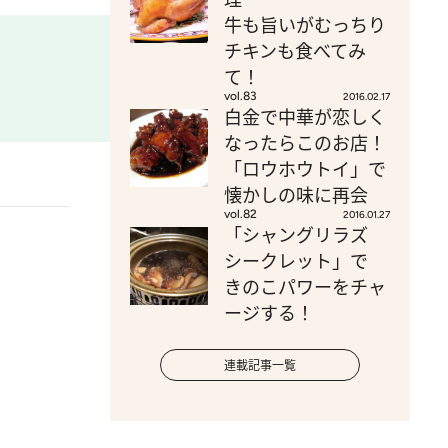
牛も旨いがむっちり
チキンも食べてみ
て！
vol.83
2016.02.17
白金で中華が恋しく
なったらこのお店！
「ロウホウトイ」で
懐かしの味に再会
vol.82
2016.01.27
「シャングリラズ
シークレット」で
きのこパワーをチャ
ージする！
連載記事一覧