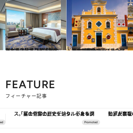
2016.5.24
マカオに登場した「セントレジス」で 洗練を極めた大人のリュクス体験を
旅＆お出かけ
2014.11.23
日本にも縁の深いあの聖人の 遺骨を守ってきたマカオの教会
旅＆お出かけ
FEATURE
フィーチャー記事
「大事なのは地域の意識を変えること」。ロレックス賞受賞の自然保護活動家が実現させたナイジェリアの自然環境の復活
【銀座で出合う最旬美容】美髪ケアや上質な眠