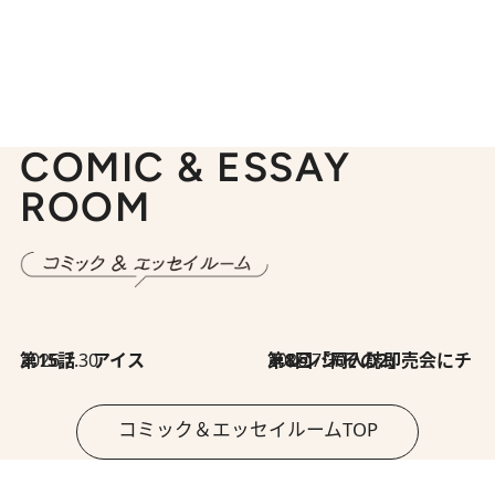
COMIC & ESSAY
ROOM
2026.7.30
第15話 アイス
2026.7.30
第8回「同人誌即売会にチャレンジ その2」
コミック＆エッセイルームTOP