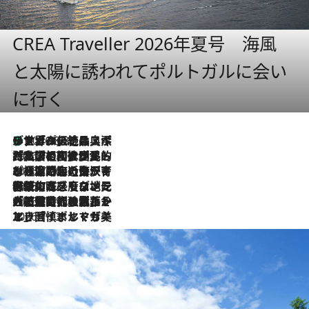
CREA Traveller 2026年夏号 海風
と太陽に誘われてポルトガルに会い
に行く
リスボンの絶品スイーツ「パステル・デ・ナタ」とは？ポルトガル伝統の奥深い世界へ
2026.8.8
2026.7.27
「私の祖国はポルトガル語です」国民的詩人フェルナンド・ペソアと、彼が愛した文学の街を歩く
2026.7.26
ポルトガル近海が育む極上の海の幸。キリリと冷えた白ワインと愉しむ、シーフード専門店の贅沢
2026.7.22
伝統の味をモダンに昇華。高感度な地元客が集う、リスボンの最旬ガストロノミー
2026.7.21
大航海時代の栄華から、震災、独裁、そして革命へ。ポルトガル・首都リスボンの石畳に刻まれた「歴史の光と影」
2026.7.13
エッセイ・ヤマザキマリ「慎ましくも美しき国 ポルトガル」