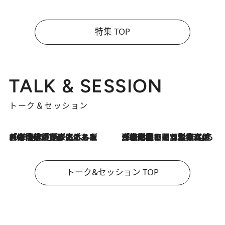
特集 TOP
TALK & SESSION
トーク＆セッション
2026.8.3
「今後値上げがあるとすれば…」「リスクがあるのは今年の冬」エネルギー専門家が語る、ホルムズ海峡封鎖が家庭にもたらす“ある心配”
2026.8.3
「住宅建てられない…」「サーチャージ料の高値が続いている」ホルムズ海峡封鎖による影響はいつまで続く？《エネルギー専門家に聞く“どうなる日本の暮らし”》
トーク&セッション TOP