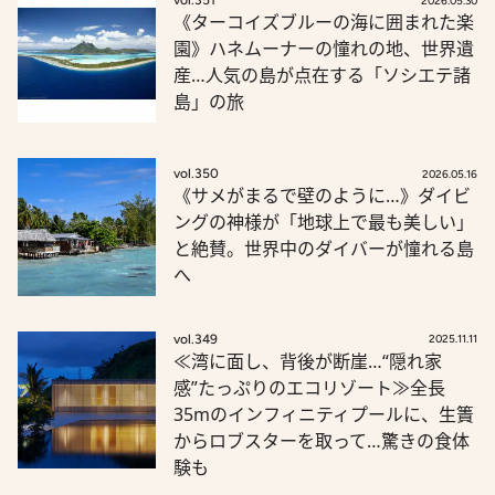
vol.351
2026.05.30
《ターコイズブルーの海に囲まれた楽
園》ハネムーナーの憧れの地、世界遺
産…人気の島が点在する「ソシエテ諸
島」の旅
vol.350
2026.05.16
《サメがまるで壁のように…》ダイビ
ングの神様が「地球上で最も美しい」
と絶賛。世界中のダイバーが憧れる島
へ
vol.349
2025.11.11
≪湾に面し、背後が断崖…“隠れ家
感”たっぷりのエコリゾート≫全長
35mのインフィニティプールに、生簀
からロブスターを取って…驚きの食体
験も