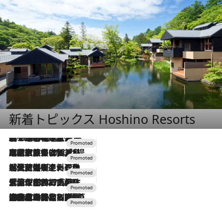
新着トピックス Hoshino Resorts
2026.8.7
【トンボの足水浴】ヒノキの香りに包まれて涼感マックス！約13℃の湧水かけ流しを避暑地「星野温泉 トンボの湯」で体験
2026.7.31
【ホテル帰省】という選択肢をOMOが提案。家族とほどよい距離を保つには「昼は実家、夜は気兼ねなくホテルで！」
2026.7.24
【夏限定ディナーコース】旬を迎える稚鮎や花ズッキーニなどをイタリア・トスカーナの郷土料理の手法で満喫！
2026.7.17
「土佐和ハーブかき氷」がOMO7高知に登場！生姜、山椒、大葉など目にも舌にも涼を呼ぶ郷土の味
2026.7.10
NEW OPEN！【界 草津】名湯の地に誕生。趣の異なる2種の温泉と上州ならではの会席・蕎麦割烹など美食を味わう究極の癒やし旅