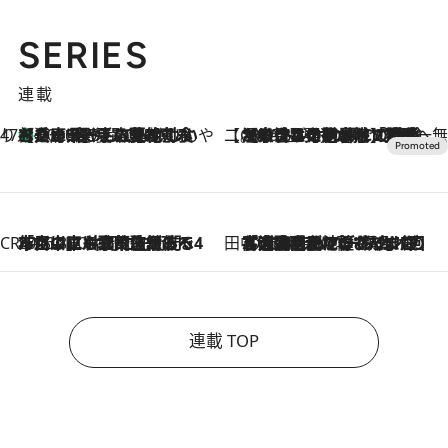
SERIES
連載
47都道府県の手みやげ ひんやりスイーツで夏を満喫
【兵庫県】この夏絶対食べたい 冷やしておいしいおやつ3選 淡路島の恵みをジェラートに集約
2026.8.8
【CREA×星野リゾート】唯一無二。癒しと発見が待つ場所へ
2026.8.7
【トンボの足水浴】ヒノキの香りに包まれて涼感マックス！約13℃の湧水かけ流しを避暑地「星野温泉 トンボの湯」で体験
CREA'S CHOICE
2026.8.7
「立川にも歌舞伎があるんだよ」 片岡仁左衛門・市川中車ら豪華座組みで4年目の立川立飛歌舞伎へ
田中稲の勝手に再ブーム
2026.8.7
「湘南乃風に憧れて」観客大盛上がりの“タオル回し”に、ラッパー顔負けの高速歌唱まで…さだまさし（74）のアグレッシブすぎる現在地
連載 TOP