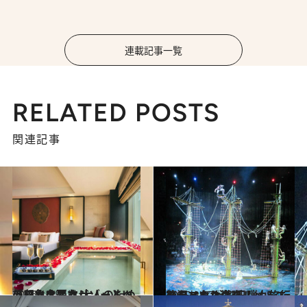
連載記事一覧
RELATED POSTS
関連記事
2016.10.5
「マカオ＝カジノ」という印象を覆す 大人のためのリュクスなリゾートへ
旅＆お出かけ
2015.2.17
贅沢マカオのグルメ＆エンタメを 2泊3日弾丸旅行でたっぷり満喫！
旅＆お出かけ