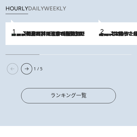
HOURLY
DAILY
WEEKLY
「最後に見られてよかった」上野動物園の東園パンダ舎が解体前に特別公開。8月16日まで延長されたパネル展と共に辿る“半世紀”のパンダ飼育《解体工事の図面あり》
2026.8.8
2026.8.5
【阿川佐和子さんの年とる力】なぜ70代で始めた趣味は“こんなに楽しい”のか？ ピアノ、俳句…スランプに陥っても続けられる“ある秘訣”とは
1 / 5
ランキング一覧