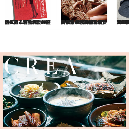
2025.11.5
「エリート外交官の妻の自由すぎる性体験」をめぐる大ヒット映画、恋人の局部を切り落とした“昭和の猟奇的事件”も…メディアは女性の性をどう描いてきたか
2025.10.22
「R Mさんがこんな言葉をかけてくださったんです」TAEHYUN（TOMORROW X TOGETHER）が明かした“心が動かされた瞬間”【全文公開】
2025
「胸が片方なくなった時はショックでしたが…」25歳で乳がんに、元SKE48・矢方美紀（33）が語る“自分のからだとの向き合い方”