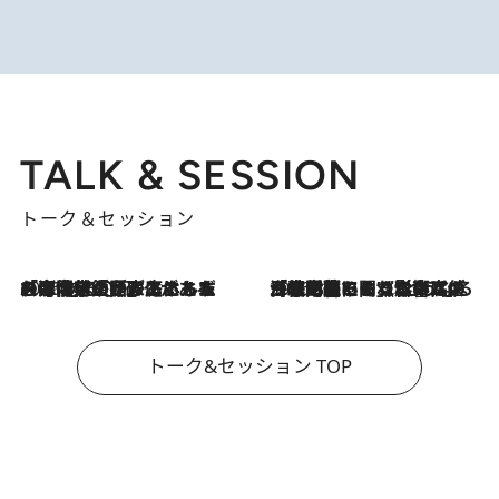
TALK & SESSION
トーク＆セッション
2026.8.3
「今後値上げがあるとすれば…」「リスクがあるのは今年の冬」エネルギー専門家が語る、ホルムズ海峡封鎖が家庭にもたらす“ある心配”
2026.8.3
「住宅建てられない…」「サーチャージ料の高値が続いている」ホルムズ海峡封鎖による影響はいつまで続く？《エネルギー専門家に聞く“どうなる日本の暮らし”》
トーク&セッション TOP