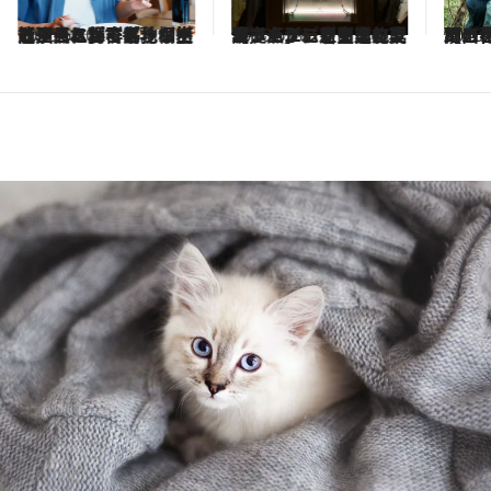
2026.6.18
【アークテリクスの東海拠点が、新商業施設・ハエラで生まれ変わった】パフォーマンスウェアに立ち返り、エントリー層も山に誘う
2026.6.18
【パノラマビューの山頂と世界でここだけの幻の花】群馬・鳴神山で出合った、緑のきらめきと希少植物＜後篇＞
2026.
【アークテリクスと爽快ハイキング】新緑あ