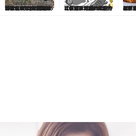
2026.1.8
【まめきちまめこ】「最近マンガの描き方に悩んでて…」大人気ブロガーが初めて明かす、愛猫2匹を“人間らしく”描く理由とは？【ベスト記事2025】
2026.1.7
ベテラン医師が「いうまでもなく太ります」と断言…つい選びがちな「避けたいランチ」4選《医学的に正しいダイエット》【ベスト記事2025】
2026
「痩せにくい40代で15キロ減」に成功した医学博士のシンプルなダイエット法＆39種類のダイエットの中で「