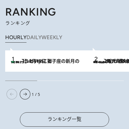
RANKING
ランキング
HOURLY
DAILY
WEEKLY
【新月】8月13日 獅子座の新月の日に行うといいこと
4 Hours Ago
2026.8.8
《北欧の人々の幸福度が高いのは…》元デンマーク親善大使が出会った“心が満たされる暮らし”「いいかげんにヒュッゲしなさい！」
1 / 5
ランキング一覧