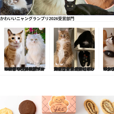
かわいいニャングランプリ2026受賞部門
2026.2.22
ボール!? 満月!? まん丸すぎてかわいいニャン「なかなか撮れない貴重な姿！ 奇跡の瞬間部門発表！」【かわいいニャングランプリ2026】
2026.2.22
「かまって」「なでて」…人間は猫のしもべ！ 《甘えん坊》No.1猫ちゃんの全身かまってオーラに抗える人いる？【かわいいニャングランプリ2026】
2026
猫漫才に鼻風船…「思わず笑っちゃう！ おもしろ猫」部門を制したNo.1は、一見ホラーな衝撃写