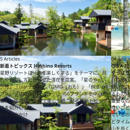
5 Articles
64 Articl
新着トピックス Hoshino Resorts
CREA 2
星野リゾートは「旅を楽しくする」をテーマに、目
やっぱり
的や過ごし方に合わせた滞在を提案。「星のや」
『CRE
「界」「リゾナーレ」「OMO（おも）」「BEB（ベ
続いたコ
ブ）」「LUCY（ルーシー）」の6ブランドを中心と
るものは
した、国内外79施設で楽しく過ごせる最新トピック
重要なの
スを紹介します。
ないこと
旅＆お出かけ
ているの
どタイム
山を歩く