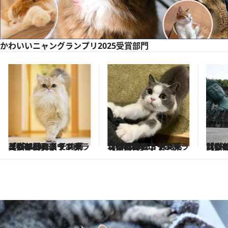
かわいいニャングランプリ2025受賞部門
2025.2.22
【かわいいニャングランプリ2025】パパ・ママ構って！ 甘えん坊部門発表！《CREA×ＢＳテレ東「猫の日」コラボ》
2025.2.22
【かわいいニャングランプリ2025】2度と撮れない！「奇跡の瞬間」部門発表！《CREA×ＢＳテレ東「猫の日」コラボ》
2025
【かわいいニャングランプリ20