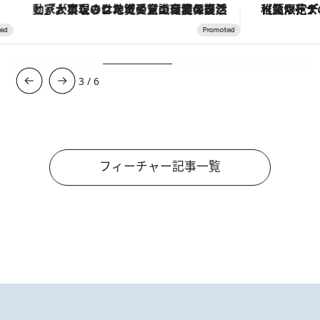
「大事なのは地域の意識を変えること」。ロレックス賞受賞の自然保護活動家が実現させたナイジェリアの自然環境の復活
【夏限定ディナーコース】旬を迎
3
/
6
フィーチャー記事一覧