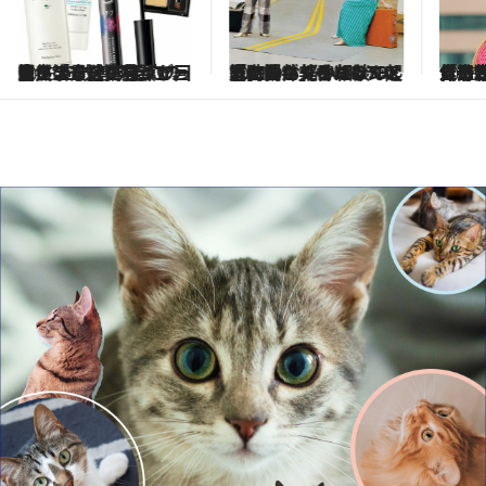
2025.9.5
「時間ができたので起業したい」という50歳女性にジェーン・スーと堀井美香はなんと答える？【OVER THE SUNのお悩み相談室】
2025.8.30
「母親の苦悩もあらゆるハラスメントも、一人で戦っているような気持ちになるけど…」作家・金原ひとみが語った“苦しみとの向き合い方”
2025
「その日のうちに、別れたい