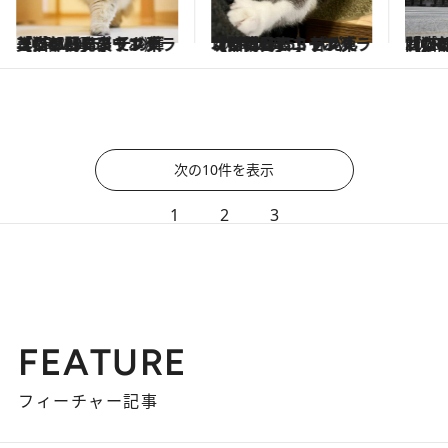
2025.2.22
【かわいいニャングランプリ2025】パパ・ママ構って！ 甘えん坊部門発表！《CREA×ＢＳテレ東「猫の日」コラボ》
2025.2.22
【かわいいニャングランプリ2025】2度と撮れない！「奇跡の瞬間」部門発表！《CREA×ＢＳテレ東「猫の日」コラボ》
2025
【かわいいニャングランプリ20
次の10件を表示
1
2
3
FEATURE
フィーチャー記事