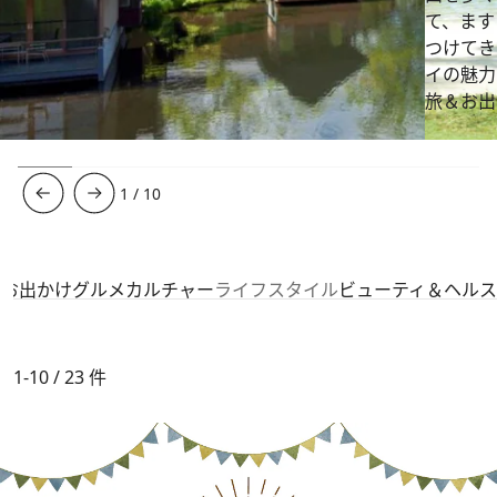
て、ます
つけてき
イの魅力
旅＆お出
1
/
10
＆お出かけ
グルメ
カルチャー
ライフスタイル
ビューティ＆ヘルス
1-10 / 23
件