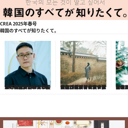
CREA 2025年春号
韓国のすべてが知りたくて。
2025.5.12
【必訪スポット紹介】ソウル・西村エリアは大人が楽しめるアートの街。センスの良い雑貨、話題のフランス菓子店、韓国を代表する人気バーまで
2025.5.9
ソウルから足をのばして訪れたい【韓国カルチャーの街、坡州（パジュ）】軍事境界線と接する地域がグルメ、書店、クラフト、美術館の集まる街に
2025
さあ、韓国工芸の美しい世界へ！【おすす