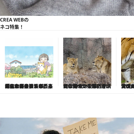
CREA WEBの
ネコ特集！
2026.3.13
【ライオン夫婦】オスの象徴・たてがみを病気で失っても添い遂げる、19歳のトムとサナの穏やかな毎日
2026.3.13
《アムールトラ》「メスのローラがオスのソーンをとても好きで…」単独行動の多いトラの世界では珍しい愛情あふれるカップル
2026.
【佐賀県におでかけ】ハズレなしの“猫陶器ガチャ”が大人気！