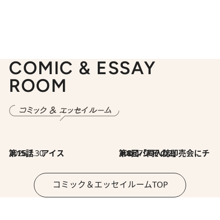
COMIC & ESSAY
ROOM
2026.7.30
第15話 アイス
2026.7.30
第8回「同人誌即売会にチャレンジ その2」
コミック＆エッセイルームTOP