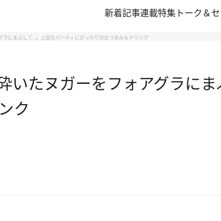
新着記事
連載
特集
トーク＆セ
グラにまぶして…」上品なパーティにぴったりのおつまみ＆ドリンク
砕いたヌガーをフォアグラにま
ンク