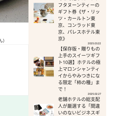
フタヌーンティーの
ギフト券《ザ・リッ
ツ・カールトン東
京、コンラッド東
京、パレスホテル東
京》
ん）
2025.03.22
【保存版・贈りもの
上手のスイーツギフ
ト10選】ホテルの極
上マロンシャンティ
イからやみつきにな
る限定「柿の種」ま
で！
2025.02.27
老舗ホテルの総支配
人が厳選する「間違
いのないビジネスギ