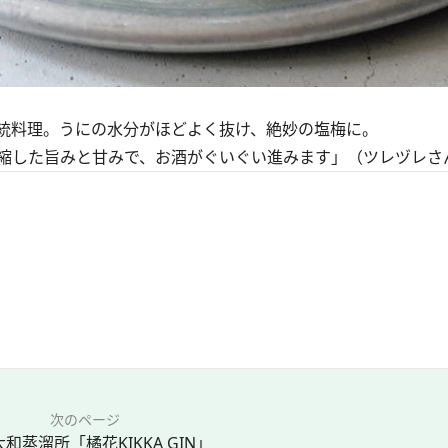
統料理。うにの水分がほどよく抜け、絶妙の塩梅に。
縮した旨みと甘みで、お酒がぐいぐい進みます」（ツレヅレさ
次のページ
 大和蒸溜所「橘花KIKKA GIN」