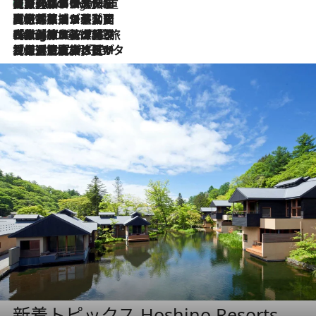
【厳選旅コスメ】「身軽さ＆UV対策重視！」ヘアアーティストshucoが選んだ夏旅ベストコスメを発表【Mサイズジップ】
4 Hours Ago
2026.8.5
【厳選旅コスメ】国内をあちこち移動する河井菜摘が選んだ夏旅ベストコスメ発表！「リラックスアイテムはマスト」【Mサイズジップ】
2026.8.4
【厳選旅コスメ】「紫外線＆乾燥対策しながらメイク感も！」ヘア＆メイクGeorgeが選んだ夏旅ベストコスメを発表！【Mサイズジップ】
2026.8.3
【厳選旅コスメ】「保湿もタイパ重視！」“サウナ好き”タレント清水みさとが愛用する夏旅ベストコスメを発表！【Mサイズジップ】
新着トピックス Hoshino Resorts