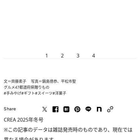
1
2
3
4
文＝齊藤素子 写真＝鍋島徳恭、平松市聖
グルメ
47都道府県
贈りもの
#手みやげ
#ギフト
#スイーツ
#洋菓子
Share
CREA 2025年冬号
※この記事のデータは雑誌発売時のものであり、現在では
異なる場合があります。