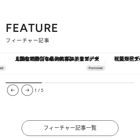
FEATURE
フィーチャー記事
【銀座で出合う最旬美容】美髪ケアや上質な眠り…セルフケアのアップデートから、特別な名入れギフトまで。大人のための「ReFa GINZA」クルーズ
【夏限定ディナーコース】旬を迎
1
/
5
フィーチャー記事一覧