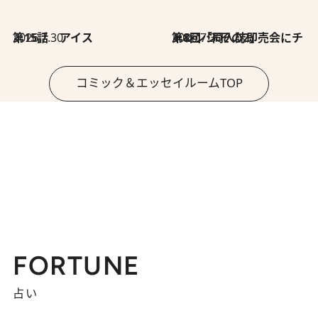
2026.7.30
第15話 アイス
2026.7.30
第8回「同人誌即売会にチャレンジ その2」
コミック＆エッセイルームTOP
FORTUNE
占い