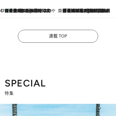
47都道府県の手みやげ ひんやりスイーツで夏を満喫
【三重県】この夏絶対食べたい 冷やしておいしいおやつ3選 お餅×アイスの新感覚スイーツ
4 Hours Ago
齋藤 薫 美容脳ルネサンス
「荷物が増えるほど旅ストレスは増す」美容ジャーナリストがたどり着いた最終結論。“化粧品を劇的に減らす”感動の凝縮美容とは
4 Hours Ago
連載 TOP
SPECIAL
特集