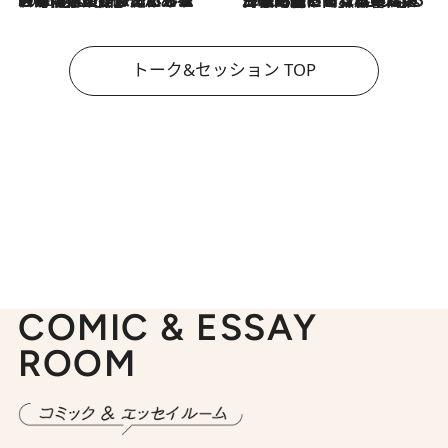
2026.8.3
「今後値上げがあるとすれば…」「リスクがあるのは今年の冬」エネルギー専門家が語る、ホルムズ海峡封鎖が家庭にもたらす“ある心配”
2026.8.3
「住宅建てられない…」「サーチャージ料の高値が続いている」ホルムズ海峡封鎖による影響はいつまで続く？《エネルギー専門家に聞く“どうなる日本の暮らし”》
トーク&セッション TOP
COMIC & ESSAY
ROOM