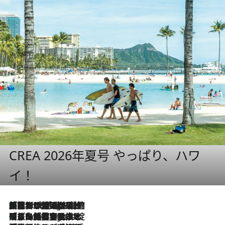
CREA 2026年夏号 やっぱり、ハワ
イ！
「荷物が増えるほど旅ストレスは増す」美容ジャーナリストがたどり着いた最終結論。“化粧品を劇的に減らす”感動の凝縮美容とは
4 Hours Ago
「旅先には金髪ウィッグを持参」日本と同じメイクでは損してる!? 美容ジャーナリストが提案する“掟破りの旅美容”とは
4 Hours Ago