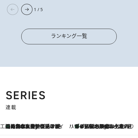
1 / 5
ランキング一覧
SERIES
連載
工藤まやのおもてなしハワイ
【ハワイ土産】ローカルの絶大な支持で復活！ 絶品の幻クッキー《元ファンの日本人女性が受け継いだ名店》
4 Hours Ago
ハワイ賢者 リサのお気に入りリスト
あの伝説の限定トートも！ リニューアルした「ディーン＆デルーカ ハワイ」で必須のお土産8選
4 Hours Ago