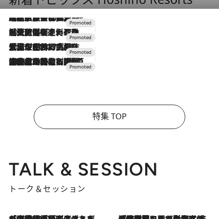
2026.7.31
【ホテル帰省】という選択肢をOMOが提案。家族とほどよい距離を保つには「昼は実家、夜は気兼ねなくホテルで！」
2026.7.24
【夏限定ディナーコース】旬を迎える稚鮎や花ズッキーニなどをイタリア・トスカーナの郷土料理の手法で満喫！
2026.7.17
「土佐和ハーブかき氷」がOMO7高知に登場！生姜、山椒、大葉など目にも舌にも涼を呼ぶ郷土の味
2026.7.10
NEW OPEN！【界 草津】名湯の地に誕生。趣の異なる2種の温泉と上州ならではの会席・蕎麦割烹など美食を味わう究極の癒やし旅
特集 TOP
TALK & SESSION
トーク＆セッション