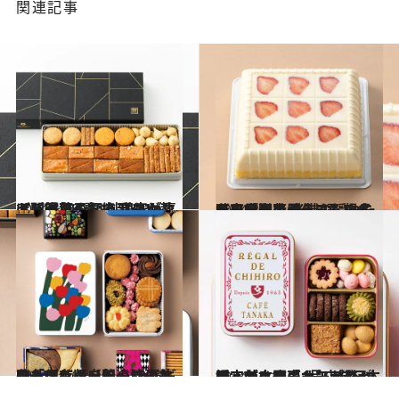
関連記事
2024.1.28
【間違いのない手みやげ】洋菓子編 料理家が喜ぶパイ菓子、絶品タルト… 最旬を知るプロが教える鉄板4選
グルメ
2024.8.9
【東京駅で買える】帰省時の手土産 老舗の隠れた名品「洋菓子」5選 スイーツなかのが外さない名品を厳選
グルメ
2024.12.6
永久保存版【間違いのない「クッキー缶」10選】味もデザインも一流！ ギフトにも、自分のご褒美にも。
グルメ
2024.10.18
限定のクッキー缶が登場！名古屋のカフェ＆パティスリー「カフェタナカ」が、関東1号店を日本橋三越本店にオープン
グルメ