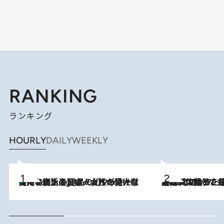
RANKING
ランキング
HOURLY
DAILY
WEEKLY
【ハワイ土産】ローカルの絶大な支持で復活！ 絶品の幻クッキー《元ファンの日本人女性が受け継いだ名店》
4 Hours Ago
2026.8.5
【阿川佐和子さんの年とる力】なぜ70代で始めた趣味は“こんなに楽しい”のか？ ピアノ、俳句…スランプに陥っても続けられる“ある秘訣”とは