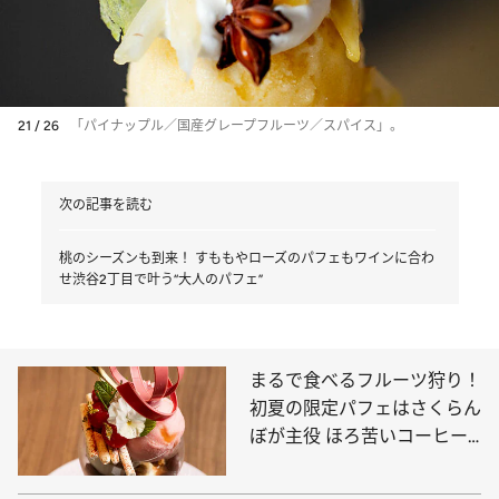
21 / 26
「パイナップル／国産グレープフルーツ／スパイス」。
次の記事を読む
桃のシーズンも到来！ すももやローズのパフェもワインに合わ
せ渋谷2丁目で叶う“大人のパフェ”
まるで食べるフルーツ狩り！
初夏の限定パフェはさくらん
ぼが主役 ほろ苦いコーヒー
のパフェも必食