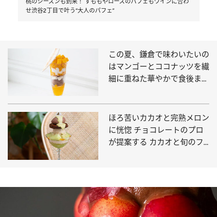
桃のシーズンも到来！ すももやローズのパフェもワインに合わ
せ渋谷2丁目で叶う“大人のパフェ”
この夏、鎌倉で味わいたいの
はマンゴーとココナッツを繊
細に重ねた華やかで食後まで
心地いいパフェ
ほろ苦いカカオと完熟メロン
に恍惚 チョコレートのプロ
が提案する カカオと旬のフ
ルーツのパフェ