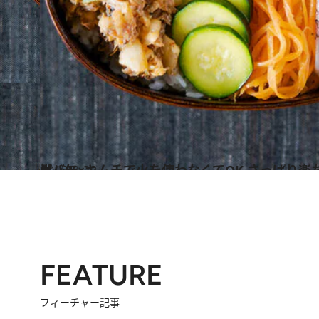
2018.8.22
サバ缶×キムチで火を使わなくてOK さっぱり楽ちんサマービビンバ弁当
グルメ
FEATURE
フィーチャー記事