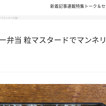
新着記事
連載
特集
トーク＆セ
ドでマンネリ打破！
ー弁当 粒マスタードでマンネ