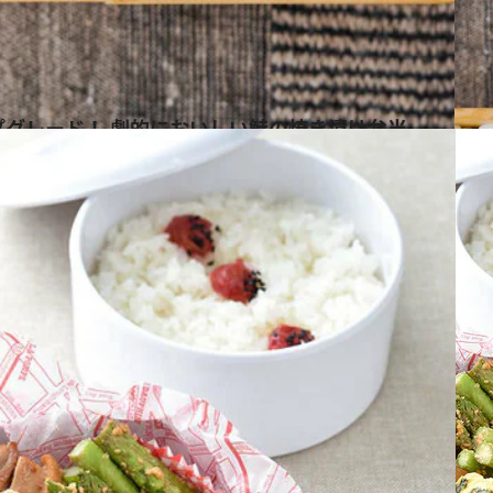
プグレード！ 劇的においしい鮭の焼き漬け弁当