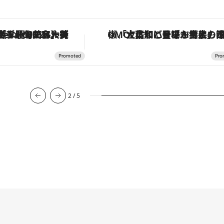
「土佐和ハーブかき氷」がOMO7高知に登場！生姜、山椒、大葉など目にも舌にも涼を呼ぶ郷土の味
【夏限定ディナーコース】旬を迎える稚鮎や花ズッキーニなどをイタリア・トスカーナの郷土料理の手法で満喫
3
/
5