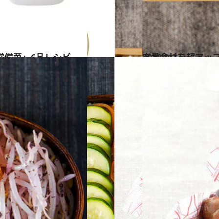
常備菜」6品レシピ
2018.9.22
定番食材を超アッ
グルメ