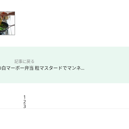
記事に戻る
白マーボー弁当 粒マスタードでマンネ...
1
2
3