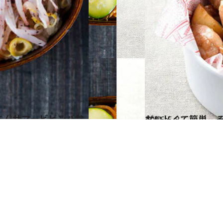
2016.5.8
おいしくて簡単、そ
グルメ