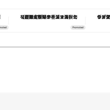
！
ヴァシュロン・コンスタンタン「オーヴァーシーズ・オートマティック」。旅愛好家のお気に入りコレクションから、ジェンダーレスな新作が登場