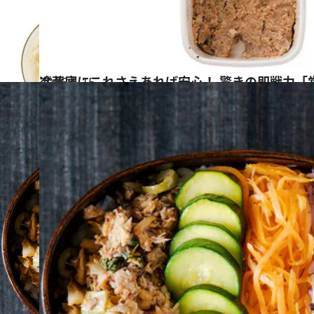
2016.4.15
冷蔵庫にこれさえあれば安心！ 驚きの即戦力「
グルメ