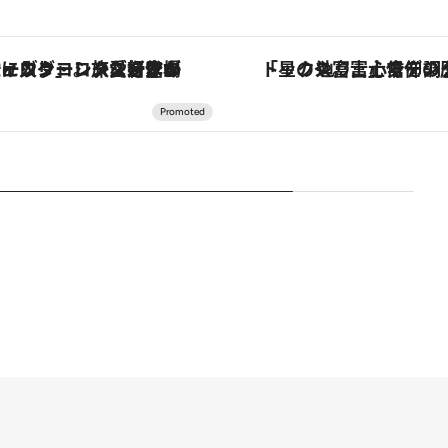
「星のや富士」でデジタルデトックス。冨士信仰の歴史を辿り、心身を調える。