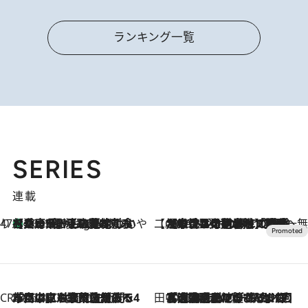
ランキング一覧
SERIES
連載
47都道府県の手みやげ ひんやりスイーツで夏を満喫
【兵庫県】この夏絶対食べたい 冷やしておいしいおやつ3選 淡路島の恵みをジェラートに集約
10 Hours Ago
【CREA×星野リゾート】唯一無二。癒しと発見が待つ場所へ
2026.8.7
【トンボの足水浴】ヒノキの香りに包まれて涼感マックス！約13℃の湧水かけ流しを避暑地「星野温泉 トンボの湯」で体験
CREA'S CHOICE
2026.8.7
「立川にも歌舞伎があるんだよ」 片岡仁左衛門・市川中車ら豪華座組みで4年目の立川立飛歌舞伎へ
田中稲の勝手に再ブーム
2026.8.7
「湘南乃風に憧れて」観客大盛上がりの“タオル回し”に、ラッパー顔負けの高速歌唱まで…さだまさし（74）のアグレッシブすぎる現在地