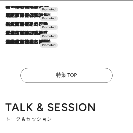
2026.8.7
【トンボの足水浴】ヒノキの香りに包まれて涼感マックス！約13℃の湧水かけ流しを避暑地「星野温泉 トンボの湯」で体験
2026.7.31
【ホテル帰省】という選択肢をOMOが提案。家族とほどよい距離を保つには「昼は実家、夜は気兼ねなくホテルで！」
2026.7.24
【夏限定ディナーコース】旬を迎える稚鮎や花ズッキーニなどをイタリア・トスカーナの郷土料理の手法で満喫！
2026.7.17
「土佐和ハーブかき氷」がOMO7高知に登場！生姜、山椒、大葉など目にも舌にも涼を呼ぶ郷土の味
2026.7.10
NEW OPEN！【界 草津】名湯の地に誕生。趣の異なる2種の温泉と上州ならではの会席・蕎麦割烹など美食を味わう究極の癒やし旅
特集 TOP
TALK & SESSION
トーク＆セッション