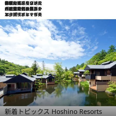
2026.7.22
伝統の味をモダンに昇華。高感度な地元客が集う、リスボンの最旬ガストロノミー
2026.7.21
大航海時代の栄華から、震災、独裁、そして革命へ。ポルトガル・首都リスボンの石畳に刻まれた「歴史の光と影」
2026.7.13
エッセイ・ヤマザキマリ「慎ましくも美しき国 ポルトガル」
新着トピックス Hoshino Resorts