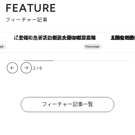
FEATURE
フィーチャー記事
【銀座で出合う最旬美容】美髪ケアや上質な眠り…セルフケアのアップデートから、特別な名入れギフトまで。大人のための「ReFa GINZA」クルーズ
ヴァシュロン・コンスタンタン
3
/
6
フィーチャー記事一覧