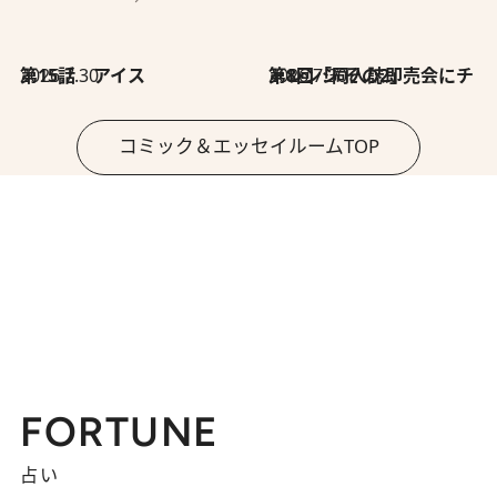
2026.7.30
第15話 アイス
2026.7.30
第8回「同人誌即売会にチャレンジ その2」
コミック＆エッセイルームTOP
FORTUNE
占い