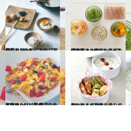
2018.4.16
白いおかゆを引き立ててくれる 味わい広がる「常備菜」レシピ
グルメ
2016.5.1
作り置き＆時短レシピの決定版！ 3分でもう一品「だしマリネ」の基本
グルメ
2017.6.26
お腹いっぱいなのにやせられるレシピ① 絶品ふわとろオムレツ朝食！
グルメ
2016.5.8
おいしくて簡単、そして美しい！【お弁当作りのコツまとめ10】
グルメ