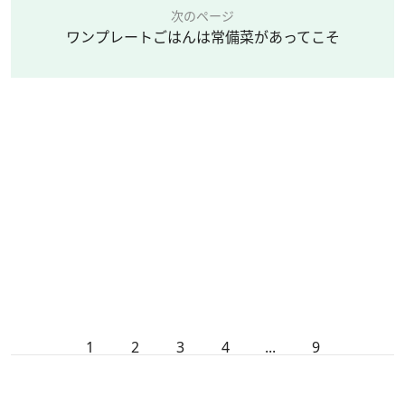
次のページ
ワンプレートごはんは常備菜があってこそ
1
2
3
4
...
9