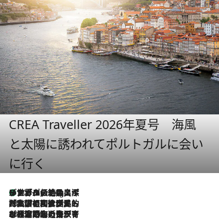
CREA Traveller 2026年夏号 海風
と太陽に誘われてポルトガルに会い
に行く
リスボンの絶品スイーツ「パステル・デ・ナタ」とは？ポルトガル伝統の奥深い世界へ
10 Hours Ago
2026.7.27
「私の祖国はポルトガル語です」国民的詩人フェルナンド・ペソアと、彼が愛した文学の街を歩く
2026.7.26
ポルトガル近海が育む極上の海の幸。キリリと冷えた白ワインと愉しむ、シーフード専門店の贅沢