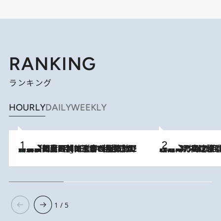
RANKING
ランキング
HOURLY
DAILY
WEEKLY
「最後に見られてよかった」上野動物園の東園パンダ舎が解体前に特別公開。8月16日まで延長されたパネル展と共に辿る“半世紀”のパンダ飼育《解体工事の図面あり》
10 Hours Ago
2026.8.7
「湘南乃風に憧れて」観客大盛上がりの“タオル回し”に、ラッパー顔負けの高速歌唱まで…さだまさし（74）のアグレッシブすぎる現在地
1 / 5