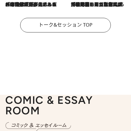
2026.8.3
「今後値上げがあるとすれば…」「リスクがあるのは今年の冬」エネルギー専門家が語る、ホルムズ海峡封鎖が家庭にもたらす“ある心配”
2026.8.3
「住宅建てられない…」「サーチャージ料の高値が続いている」ホルムズ海峡封鎖による影響はいつまで続く？《エネルギー専門家に聞く“どうなる日本の暮らし”》
トーク&セッション TOP
COMIC & ESSAY
ROOM