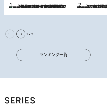
「最後に見られてよかった」上野動物園の東園パンダ舎が解体前に特別公開。8月16日まで延長されたパネル展と共に辿る“半世紀”のパンダ飼育《解体工事の図面あり》
2026.8.8
2026.8.7
「湘南乃風に憧れて」観客大盛上がりの“タオル回し”に、ラッパー顔負けの高速歌唱まで…さだまさし（74）のアグレッシブすぎる現在地
1 / 5
ランキング一覧
SERIES