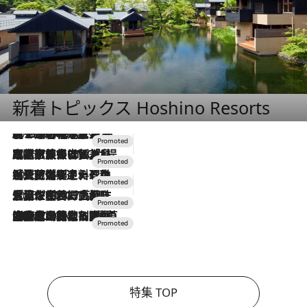
新着トピックス Hoshino Resorts
2026.8.7
【トンボの足水浴】ヒノキの香りに包まれて涼感マックス！約13℃の湧水かけ流しを避暑地「星野温泉 トンボの湯」で体験
2026.7.31
【ホテル帰省】という選択肢をOMOが提案。家族とほどよい距離を保つには「昼は実家、夜は気兼ねなくホテルで！」
2026.7.24
【夏限定ディナーコース】旬を迎える稚鮎や花ズッキーニなどをイタリア・トスカーナの郷土料理の手法で満喫！
2026.7.17
「土佐和ハーブかき氷」がOMO7高知に登場！生姜、山椒、大葉など目にも舌にも涼を呼ぶ郷土の味
2026.7.10
NEW OPEN！【界 草津】名湯の地に誕生。趣の異なる2種の温泉と上州ならではの会席・蕎麦割烹など美食を味わう究極の癒やし旅
特集 TOP