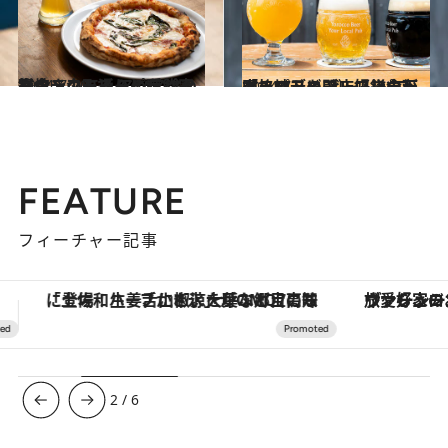
2024.7.20
鎌倉・小町通りの隠れ家カウンターで アツアツの窯焼きつまみ＆ピザ 冷えたクラフトビールを飲み比べ
グルメ
2024.7.9
クラフトビール好きの天国！地元のブルワリーが本格パブを開店【鎌倉】「ヨロッコ ビール パブ」
グルメ
FEATURE
フィーチャー記事
ヴァシュロン・コンスタンタン「オーヴァーシーズ・オートマティック」。旅愛好家のお気に入りコレクションから、ジェンダーレスな新作が登場
3
/
6