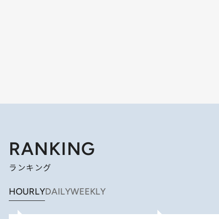
RANKING
ランキング
HOURLY
DAILY
WEEKLY