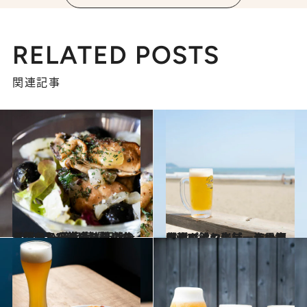
RELATED POSTS
関連記事
2023.12.19
【このシリーズを初めから読む】【鎌倉】着いたら朝から“泡と牡蠣” 朝のカヴァから夜のハイボールまで 一日何度も行きたくなるスープ＆バー
グルメ
2024.8.6
由比ガ浜の老舗・海の家【パパイヤ】ビーチ最短距離で飲む生ビールに自然派ワイン。ラーメンも最高！
グルメ