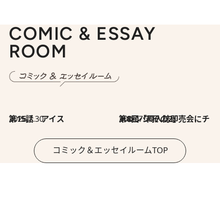
COMIC & ESSAY
ROOM
2026.7.30
第15話 アイス
2026.7.30
第8回「同人誌即売会にチャレンジ その2」
コミック＆エッセイルームTOP