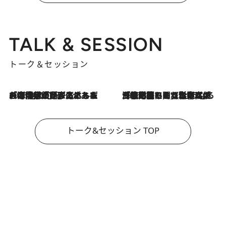
TALK & SESSION
トーク＆セッション
2026.8.3
「今後値上げがあるとすれば…」「リスクがあるのは今年の冬」エネルギー専門家が語る、ホルムズ海峡封鎖が家庭にもたらす“ある心配”
2026.8.3
「住宅建てられない…」「サーチャージ料の高値が続いている」ホルムズ海峡封鎖による影響はいつまで続く？《エネルギー専門家に聞く“どうなる日本の暮らし”》
トーク&セッション TOP