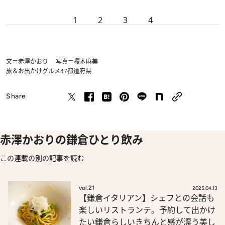
1
2
3
4
文＝赤澤かおり 写真＝榎本麻美
旅＆お出かけ
グルメ
47都道府県
Share
赤澤かおりの鎌倉ひとり飲み
この連載の別の記事を読む
vol.21
2025.04.13
【鎌倉イタリアン】シェフとの会話も
楽しいリストランテ。予約して出かけ
たい鎌倉らしいきちんと感が漂う美し