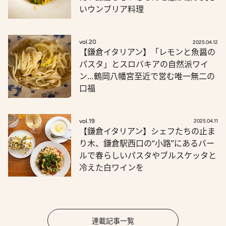
いウンブリア料理
vol.20
2025.04.12
【鎌倉イタリアン】「レモンと魚醤の
パスタ」とスロバキアの自然派ワイ
ン…鶴岡八幡宮至近で営む唯一無二の
口福
vol.19
2025.04.11
【鎌倉イタリアン】シェフたちの止ま
り木、鎌倉駅西口の“小路”にあるバー
ルで春らしいパスタやブルスケッタと
冷えた白ワインを
連載記事一覧