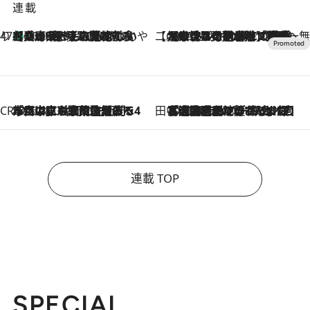
連載
47都道府県の手みやげ ひんやりスイーツで夏を満喫
【兵庫県】この夏絶対食べたい 冷やしておいしいおやつ3選 淡路島の恵みをジェラートに集約
2026.8.8
【CREA×星野リゾート】唯一無二。癒しと発見が待つ場所へ
2026.8.7
【トンボの足水浴】ヒノキの香りに包まれて涼感マックス！約13℃の湧水かけ流しを避暑地「星野温泉 トンボの湯」で体験
CREA'S CHOICE
2026.8.7
「立川にも歌舞伎があるんだよ」 片岡仁左衛門・市川中車ら豪華座組みで4年目の立川立飛歌舞伎へ
田中稲の勝手に再ブーム
2026.8.7
「湘南乃風に憧れて」観客大盛上がりの“タオル回し”に、ラッパー顔負けの高速歌唱まで…さだまさし（74）のアグレッシブすぎる現在地
連載 TOP
SPECIAL