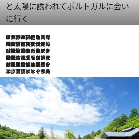
と太陽に誘われてポルトガルに会い
に行く
リスボンの絶品スイーツ「パステル・デ・ナタ」とは？ポルトガル伝統の奥深い世界へ
2026.8.8
2026.7.27
「私の祖国はポルトガル語です」国民的詩人フェルナンド・ペソアと、彼が愛した文学の街を歩く
2026.7.26
ポルトガル近海が育む極上の海の幸。キリリと冷えた白ワインと愉しむ、シーフード専門店の贅沢
2026.7.22
伝統の味をモダンに昇華。高感度な地元客が集う、リスボンの最旬ガストロノミー
2026.7.21
大航海時代の栄華から、震災、独裁、そして革命へ。ポルトガル・首都リスボンの石畳に刻まれた「歴史の光と影」
2026.7.13
エッセイ・ヤマザキマリ「慎ましくも美しき国 ポルトガル」