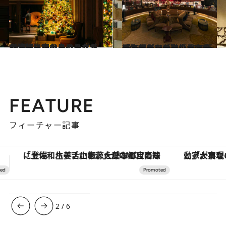
2025.12.19
【ザ・リッツ・カールトン沖縄】南の島のラグジュアリーホテルにあたたかく灯されたクリスマスの光
旅＆お出かけ
2025.12.17
【京都センチュリーホテル】ホテルのシンボル「かんじんの京灯り」をデコレーション！ 和の伝統とモダンが融合した癒やしのツリー
旅＆お出かけ
FEATURE
フィーチャー記事
「大事なのは地域の意識を変えること」。ロレックス賞受賞の自然保護活動家が実現させたナイジェリアの自然環境の復活
【夏限定ディナーコース】旬を迎
3
/
6