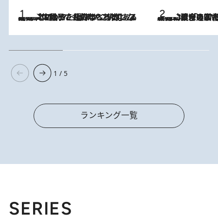
2026.8.5
【阿川佐和子さんの年とる力】なぜ70代で始めた趣味は“こんなに楽しい”のか？ ピアノ、俳句…スランプに陥っても続けられる“ある秘訣”とは
2026.8.3
慶應幼稚舎の図書室からテレビの世界に飛び込んだ阿川佐和子（72）、「N
1 / 5
ランキング一覧
SERIES