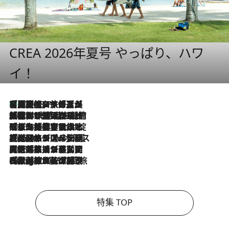
CREA 2026年夏号 やっぱり、ハワ
イ！
【厳選旅コスメ】「多機能アイテムがメイン！」旅好き美容エディターが選んだ夏旅ベストコスメを発表【Mサイズジップ】
2026.8.7
2026.8.6
「荷物が増えるほど旅ストレスは増す」美容ジャーナリストがたどり着いた最終結論。“化粧品を劇的に減らす”感動の凝縮美容とは
2026.8.6
「旅先には金髪ウィッグを持参」日本と同じメイクでは損してる!? 美容ジャーナリストが提案する“掟破りの旅美容”とは
2026.8.6
【厳選旅コスメ】「身軽さ＆UV対策重視！」ヘアアーティストshucoが選んだ夏旅ベストコスメを発表【Mサイズジップ】
2026.8.5
【厳選旅コスメ】国内をあちこち移動する河井菜摘が選んだ夏旅ベストコスメ発表！「リラックスアイテムはマスト」【Mサイズジップ】
2026.8.4
【厳選旅コスメ】「紫外線＆乾燥対策しながらメイク感も！」ヘア＆メイクGeorgeが選んだ夏旅ベストコスメを発表！【Mサイズジップ】
特集 TOP