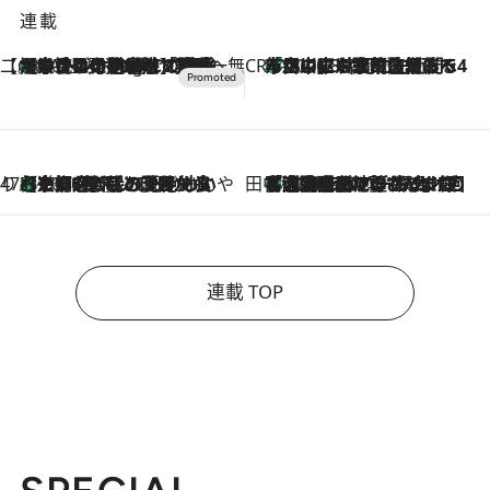
連載
【CREA×星野リゾート】唯一無二。癒しと発見が待つ場所へ
【トンボの足水浴】ヒノキの香りに包まれて涼感マックス！約13℃の湧水かけ流しを避暑地「星野温泉 トンボの湯」で体験
10 Hours Ago
CREA'S CHOICE
「立川にも歌舞伎があるんだよ」 片岡仁左衛門・市川中車ら豪華座組みで4年目の立川立飛歌舞伎へ
2026.8.7
47都道府県の手みやげ ひんやりスイーツで夏を満喫
【京都府】この夏絶対食べたい 冷やしておいしいおやつ3選 ひと口目から心を掴む新緑のテリーヌ
2026.8.7
田中稲の勝手に再ブーム
「湘南乃風に憧れて」観客大盛上がりの“タオル回し”に、ラッパー顔負けの高速歌唱まで…さだまさし（74）のアグレッシブすぎる現在地
2026.8.7
連載 TOP