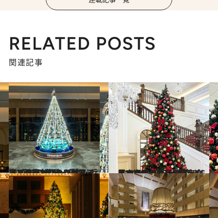
RELATED POSTS
関連記事
2025.12.24
《2025年 大阪・京都・兵庫・沖縄》初のフェスティブシーズンやラグジュアリーなツリーが勢ぞろい…西日本のクリスマスツリー【7選】
旅＆お出かけ
2025.12.20
【宝塚ホテル】“社交界”のシャンデリアがきらめく白亜のロビーで出合うまるでドレスのようなクリスマスツリー
旅＆お出かけ