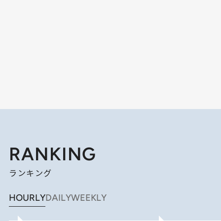
RANKING
ランキング
HOURLY
DAILY
WEEKLY