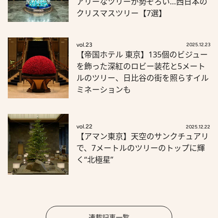
アリーなツリーが勢ぞろい…西日本の
クリスマスツリー【7選】
vol.23
2025.12.23
【帝国ホテル 東京】135個のビジュー
を飾った深紅のロビー装花と5メート
ルのツリー、日比谷の街を照らすイル
ミネーションも
vol.22
2025.12.22
【アマン東京】天空のサンクチュアリ
で、7メートルのツリーのトップに輝
く“北極星”
連載記事一覧