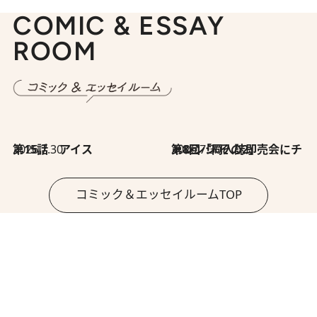
COMIC & ESSAY
ROOM
2026.7.30
第15話 アイス
2026.7.30
第8回「同人誌即売会にチャレンジ その2」
コミック＆エッセイルームTOP