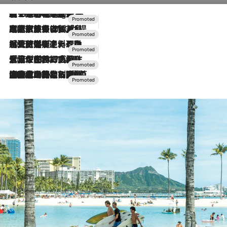
【トンボの足水浴】ヒノキの香りに包まれて涼感マックス！約13℃の湧水かけ流しを避暑地「星野温泉 トンボの湯」で体験
10 Hours Ago
2026.7.31
【ホテル帰省】という選択肢をOMOが提案。家族とほどよい距離を保つには「昼は実家、夜は気兼ねなくホテルで！」
2026.7.24
【夏限定ディナーコース】旬を迎える稚鮎や花ズッキーニなどをイタリア・トスカーナの郷土料理の手法で満喫！
2026.7.17
「土佐和ハーブかき氷」がOMO7高知に登場！生姜、山椒、大葉など目にも舌にも涼を呼ぶ郷土の味
2026.7.10
NEW OPEN！【界 草津】名湯の地に誕生。趣の異なる2種の温泉と上州ならではの会席・蕎麦割烹など美食を味わう究極の癒やし旅