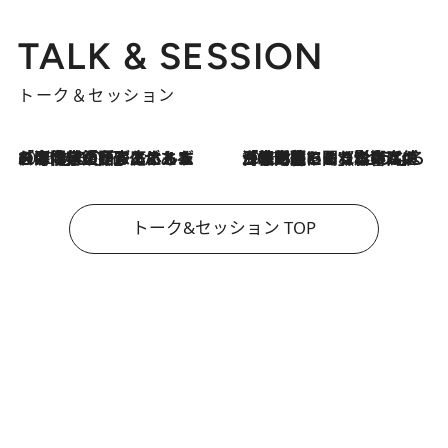
TALK & SESSION
トーク＆セッション
2026.8.3
「今後値上げがあるとすれば…」「リスクがあるのは今年の冬」エネルギー専門家が語る、ホルムズ海峡封鎖が家庭にもたらす“ある心配”
2026.8.3
「住宅建てられない…」「サーチャージ料の高値が続いている」ホルムズ海峡封鎖による影響はいつまで続く？《エネルギー専門家に聞く“どうなる日本の暮らし”》
トーク&セッション TOP