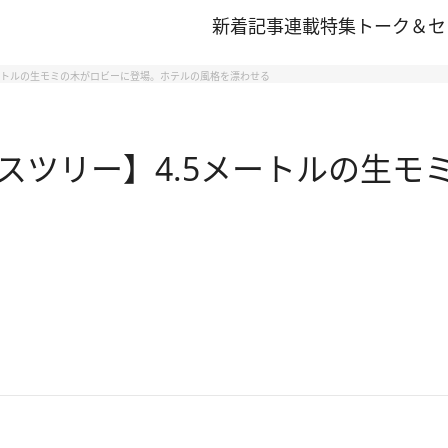
新着記事
連載
特集
トーク＆セ
ートルの生モミの木がロビーに登場。ホテルの風格を漂わせる
スツリー】4.5メートルの生モ