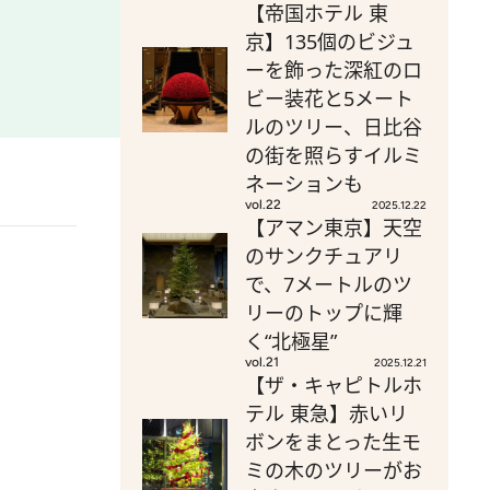
【帝国ホテル 東
京】135個のビジュ
ーを飾った深紅のロ
ビー装花と5メート
ルのツリー、日比谷
の街を照らすイルミ
ネーションも
vol.22
2025.12.22
【アマン東京】天空
のサンクチュアリ
で、7メートルのツ
リーのトップに輝
く“北極星”
vol.21
2025.12.21
【ザ・キャピトルホ
テル 東急】赤いリ
ボンをまとった生モ
ミの木のツリーがお