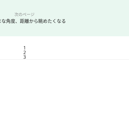
次のページ
まな角度、距離から眺めたくなる
1
2
3