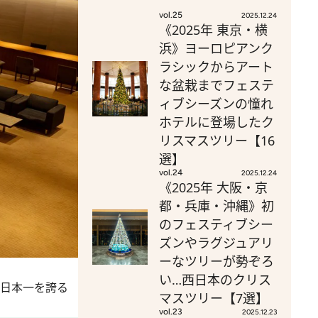
vol.25
2025.12.24
《2025年 東京・横
浜》ヨーロピアンク
ラシックからアート
な盆栽までフェステ
ィブシーズンの憧れ
ホテルに登場したク
リスマスツリー【16
選】
vol.24
2025.12.24
《2025年 大阪・京
都・兵庫・沖縄》初
のフェスティブシー
ズンやラグジュアリ
ーなツリーが勢ぞろ
い…西日本のクリス
日本一を誇る
マスツリー【7選】
vol.23
2025.12.23