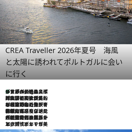
CREA Traveller 2026年夏号 海風
と太陽に誘われてポルトガルに会い
に行く
リスボンの絶品スイーツ「パステル・デ・ナタ」とは？ポルトガル伝統の奥深い世界へ
1 Hour Ago
2026.7.27
「私の祖国はポルトガル語です」国民的詩人フェルナンド・ペソアと、彼が愛した文学の街を歩く
2026.7.26
ポルトガル近海が育む極上の海の幸。キリリと冷えた白ワインと愉しむ、シーフード専門店の贅沢
2026.7.22
伝統の味をモダンに昇華。高感度な地元客が集う、リスボンの最旬ガストロノミー
2026.7.21
大航海時代の栄華から、震災、独裁、そして革命へ。ポルトガル・首都リスボンの石畳に刻まれた「歴史の光と影」
2026.7.13
エッセイ・ヤマザキマリ「慎ましくも美しき国 ポルトガル」