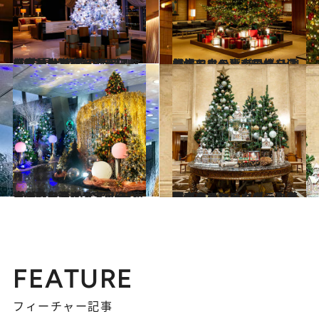
2025.12.5
【ザ・カハラ・ホテル＆リゾート 横浜のクリスマスツリー】みなとみらいの夜景とツリー。ハワイを思わせる“カハラブルー”に見とれる
旅＆お出かけ
2025.12.4
【オークラ東京のクリスマスツリー】4.5メートルの生モミの木がロビーに登場。ホテルの風格を漂わせる
旅＆お出かけ
2025.12.3
【グランド ハイアット 東京のクリスマスツリー】光が降り注ぎ、宇宙にいるようなダイナミックなデコレーション
旅＆お出かけ
2025.12.2
【ホテルニューグランドのクリスマスツリー】港町のクラシックホテルで過ごすファンタジックな聖夜
旅＆お出かけ
FEATURE
フィーチャー記事