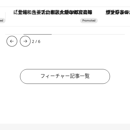
ヴァシュロン・コンスタンタン「オーヴァーシーズ・オートマティック」。旅愛好家のお気に入りコレクションから、ジェンダーレスな新作が登場
【夏限定ディナーコース】旬を迎
3
/
6
フィーチャー記事一覧