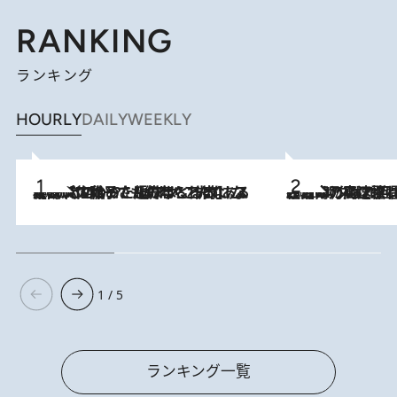
RANKING
ランキング
HOURLY
DAILY
WEEKLY
2026.8.5
【阿川佐和子さんの年とる力】なぜ70代で始めた趣味は“こんなに楽しい”のか？ ピアノ、俳句…スランプに陥っても続けられる“ある秘訣”とは
2026.8.7
「湘南乃風に憧れて」観客大盛上がりの“タオル回し”に、ラッパー顔負けの高速歌唱まで…さだまさし（74）のアグレッシブすぎる現在地
1 / 5
ランキング一覧