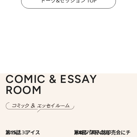
トーク&セッション TOP
COMIC & ESSAY
ROOM
2026.7.30
第15話 アイス
2026.7.30
第8回「同人誌即売会にチャレンジ その2」