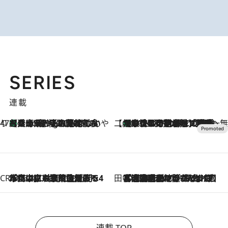
SERIES
連載
47都道府県の手みやげ ひんやりスイーツで夏を満喫
【兵庫県】この夏絶対食べたい 冷やしておいしいおやつ3選 淡路島の恵みをジェラートに集約
1 Hour Ago
【CREA×星野リゾート】唯一無二。癒しと発見が待つ場所へ
【トンボの足水浴】ヒノキの香りに包まれて涼感マックス！約13℃の湧水かけ流しを避暑地「星野温泉 トンボの湯」で体験
2026.8.7
CREA'S CHOICE
2026.8.7
「立川にも歌舞伎があるんだよ」 片岡仁左衛門・市川中車ら豪華座組みで4年目の立川立飛歌舞伎へ
田中稲の勝手に再ブーム
2026.8.7
「湘南乃風に憧れて」観客大盛上がりの“タオル回し”に、ラッパー顔負けの高速歌唱まで…さだまさし（74）のアグレッシブすぎる現在地
連載 TOP