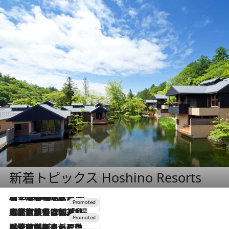
新着トピックス Hoshino Resorts
【トンボの足水浴】ヒノキの香りに包まれて涼感マックス！約13℃の湧水かけ流しを避暑地「星野温泉 トンボの湯」で体験
2026.8.7
2026.7.31
【ホテル帰省】という選択肢をOMOが提案。家族とほどよい距離を保つには「昼は実家、夜は気兼ねなくホテルで！」
2026.7.24
【夏限定ディナーコース】旬を迎える稚鮎や花ズッキーニなどをイタリア・トスカーナの郷土料理の手法で満喫！