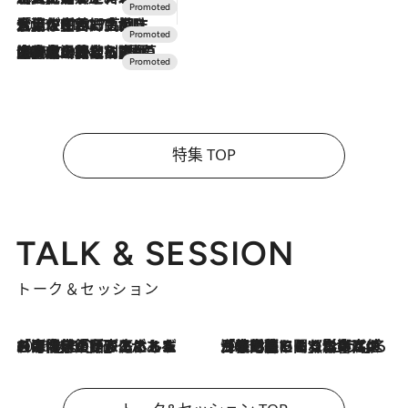
2026.7.17
「土佐和ハーブかき氷」がOMO7高知に登場！生姜、山椒、大葉など目にも舌にも涼を呼ぶ郷土の味
2026.7.10
NEW OPEN！【界 草津】名湯の地に誕生。趣の異なる2種の温泉と上州ならではの会席・蕎麦割烹など美食を味わう究極の癒やし旅
特集 TOP
TALK & SESSION
トーク＆セッション
2026.8.3
「今後値上げがあるとすれば…」「リスクがあるのは今年の冬」エネルギー専門家が語る、ホルムズ海峡封鎖が家庭にもたらす“ある心配”
2026.8.3
「住宅建てられない…」「サーチャージ料の高値が続いている」ホルムズ海峡封鎖による影響はいつまで続く？《エネルギー専門家に聞く“どうなる日本の暮らし”》