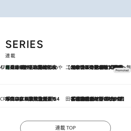
SERIES
連載
47都道府県の手みやげ ひんやりスイーツで夏を満喫
【兵庫県】この夏絶対食べたい 冷やしておいしいおやつ3選 淡路島の恵みをジェラートに集約
2026.8.8
【CREA×星野リゾート】唯一無二。癒しと発見が待つ場所へ
2026.8.7
【トンボの足水浴】ヒノキの香りに包まれて涼感マックス！約13℃の湧水かけ流しを避暑地「星野温泉 トンボの湯」で体験
CREA'S CHOICE
2026.8.7
「立川にも歌舞伎があるんだよ」 片岡仁左衛門・市川中車ら豪華座組みで4年目の立川立飛歌舞伎へ
田中稲の勝手に再ブーム
2026.8.7
「湘南乃風に憧れて」観客大盛上がりの“タオル回し”に、ラッパー顔負けの高速歌唱まで…さだまさし（74）のアグレッシブすぎる現在地
連載 TOP