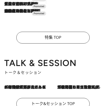
2026.7.17
「土佐和ハーブかき氷」がOMO7高知に登場！生姜、山椒、大葉など目にも舌にも涼を呼ぶ郷土の味
2026.7.10
NEW OPEN！【界 草津】名湯の地に誕生。趣の異なる2種の温泉と上州ならではの会席・蕎麦割烹など美食を味わう究極の癒やし旅
特集 TOP
TALK & SESSION
トーク＆セッション
2026.8.3
「今後値上げがあるとすれば…」「リスクがあるのは今年の冬」エネルギー専門家が語る、ホルムズ海峡封鎖が家庭にもたらす“ある心配”
2026.8.3
「住宅建てられない…」「サーチャージ料の高値が続いている」ホルムズ海峡封鎖による影響はいつまで続く？《エネルギー専門家に聞く“どうなる日本の暮らし”》
トーク&セッション TOP