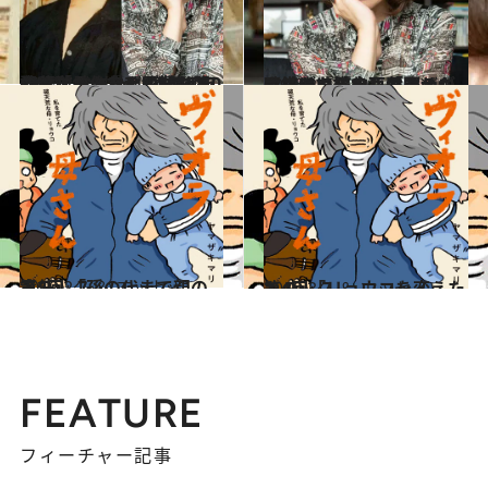
2026.2.5
【ヤマザキさんの10代を読む】＜ヤマザキマリ＞14歳で欧州ひとり旅→17歳で「まったく興味も関心もなかった」イタリアへ留学も…『テルマエ・ロマエ』作者の“激動の10代”
カルチャー
2026.2.5
【続きを読む】「このご時世には『水戸黄門』が足りていない」ヤマザキマリが『続テルマエ・ロマエ』で描くもの≪ルシウスはもうすぐ還暦≫
カルチャー
2019.2.7
第2回 「孫の代まで親の責任」
コミック ＆ エッセイ
2019.3.7
第4回「リョウコを変えたもの」
コミック ＆ エッセイ
FEATURE
フィーチャー記事