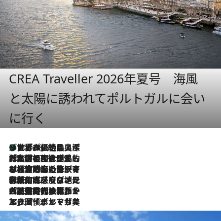
CREA Traveller 2026年夏号 海風
と太陽に誘われてポルトガルに会い
に行く
リスボンの絶品スイーツ「パステル・デ・ナタ」とは？ポルトガル伝統の奥深い世界へ
2026.8.8
2026.7.27
「私の祖国はポルトガル語です」国民的詩人フェルナンド・ペソアと、彼が愛した文学の街を歩く
2026.7.26
ポルトガル近海が育む極上の海の幸。キリリと冷えた白ワインと愉しむ、シーフード専門店の贅沢
2026.7.22
伝統の味をモダンに昇華。高感度な地元客が集う、リスボンの最旬ガストロノミー
2026.7.21
大航海時代の栄華から、震災、独裁、そして革命へ。ポルトガル・首都リスボンの石畳に刻まれた「歴史の光と影」
2026.7.13
エッセイ・ヤマザキマリ「慎ましくも美しき国 ポルトガル」