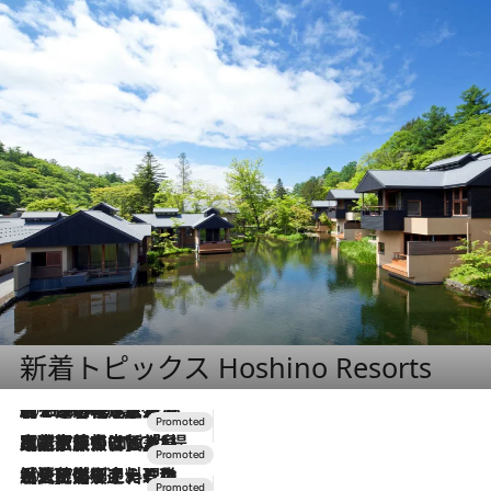
新着トピックス Hoshino Resorts
2026.8.7
【トンボの足水浴】ヒノキの香りに包まれて涼感マックス！約13℃の湧水かけ流しを避暑地「星野温泉 トンボの湯」で体験
2026.7.31
【ホテル帰省】という選択肢をOMOが提案。家族とほどよい距離を保つには「昼は実家、夜は気兼ねなくホテルで！」
2026.7.24
【夏限定ディナーコース】旬を迎える稚鮎や花ズッキーニなどをイタリア・トスカーナの郷土料理の手法で満喫！