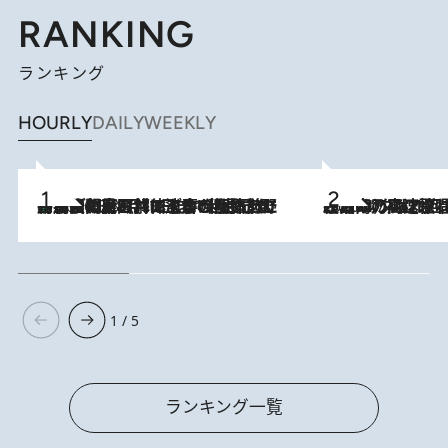
RANKING
ランキング
HOURLY
DAILY
WEEKLY
「最後に見られてよかった」上野動物園の東園パンダ舎が解体前に特別公開。8月16日まで延長されたパネル展と共に辿る“半世紀”のパンダ飼育《解体工事の図面あり》
2026.8.8
2026.8.7
「湘南乃風に憧れて」観客大盛上がりの“タオル回し”に、ラッパー顔負けの高速歌唱まで…さだまさし（74）のアグレッシブすぎる現在地
1 / 5
ランキング一覧