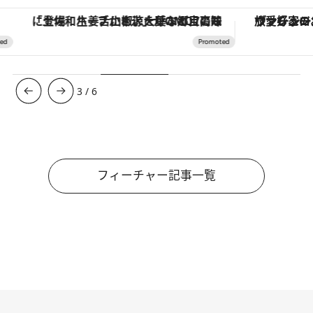
「土佐和ハーブかき氷」がOMO7高知に登場！生姜、山椒、大葉など目にも舌にも涼を呼ぶ郷土の味
ヴァシュロン・コンスタンタン
3
/
6
フィーチャー記事一覧