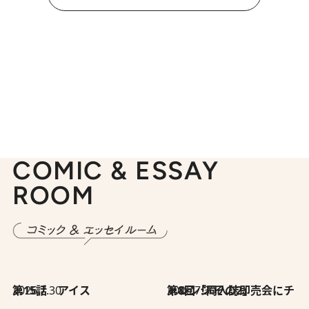
COMIC & ESSAY
ROOM
2026.7.30
第15話 アイス
2026.7.30
第8回「同人誌即売会にチャレンジ その2」