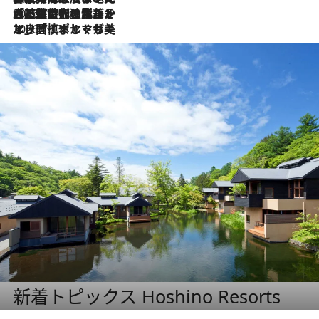
2026.7.21
大航海時代の栄華から、震災、独裁、そして革命へ。ポルトガル・首都リスボンの石畳に刻まれた「歴史の光と影」
2026.7.13
エッセイ・ヤマザキマリ「慎ましくも美しき国 ポルトガル」
新着トピックス Hoshino Resorts