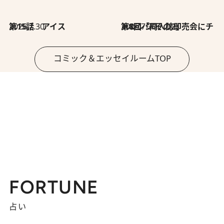
2026.7.30
第15話 アイス
2026.7.30
第8回「同人誌即売会にチャレンジ その2」
コミック＆エッセイルームTOP
FORTUNE
占い