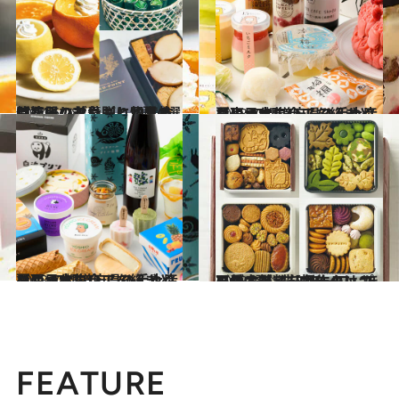
2024.6.28
フルーツを丸ごとくり抜いた器のゼリーに興奮！ 竹筒入り羊羹も…〈夏の間違いのない贈り物〉4選
グルメ
2023.7.14
【東日本エリアを総まとめ】 47都道府県の手土産 夏にうれしい！ ひんやりおやつ大集合
グルメ
2023.7.23
【西日本エリアを総まとめ】 47都道府県の手土産 夏にうれしい！ ひんやりおやつ大集合
グルメ
2023.12.17
可愛すぎる【名作クッキー缶9選】猫モチーフ、ほろほろスノーボール… プロが太鼓判を押すのはコレ
グルメ
FEATURE