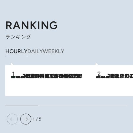
RANKING
ランキング
HOURLY
DAILY
WEEKLY
「最後に見られてよかった」上野動物園の東園パンダ舎が解体前に特別公開。8月16日まで延長されたパネル展と共に辿る“半世紀”のパンダ飼育《解体工事の図面あり》
2026.8.8
2026.8.3
《「文士の子ども被害者の会」発足！》阿川佐和子（72）が語る遠藤周作に北杜夫、劇作家・矢代静一の子どもたちの“文豪プライベート事件簿”
1 / 5