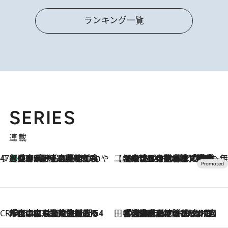
ランキング一覧
SERIES
連載
47都道府県の手みやげ ひんやりスイーツで夏を満喫
【兵庫県】この夏絶対食べたい 冷やしておいしいおやつ3選 淡路島の恵みをジェラートに集約
2026.8.8
【CREA×星野リゾート】唯一無二。癒しと発見が待つ場所へ
2026.8.7
【トンボの足水浴】ヒノキの香りに包まれて涼感マックス！約13℃の湧水かけ流しを避暑地「星野温泉 トンボの湯」で体験
CREA'S CHOICE
2026.8.7
「立川にも歌舞伎があるんだよ」 片岡仁左衛門・市川中車ら豪華座組みで4年目の立川立飛歌舞伎へ
田中稲の勝手に再ブーム
2026.8.7
「湘南乃風に憧れて」観客大盛上がりの“タオル回し”に、ラッパー顔負けの高速歌唱まで…さだまさし（74）のアグレッシブすぎる現在地