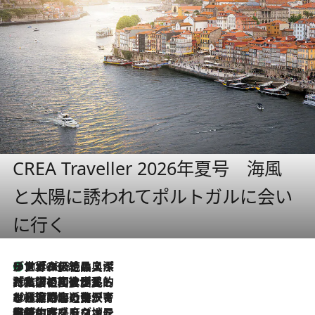
CREA Traveller 2026年夏号 海風
と太陽に誘われてポルトガルに会い
に行く
リスボンの絶品スイーツ「パステル・デ・ナタ」とは？ポルトガル伝統の奥深い世界へ
2026.8.8
2026.7.27
「私の祖国はポルトガル語です」国民的詩人フェルナンド・ペソアと、彼が愛した文学の街を歩く
2026.7.26
ポルトガル近海が育む極上の海の幸。キリリと冷えた白ワインと愉しむ、シーフード専門店の贅沢
2026.7.22
伝統の味をモダンに昇華。高感度な地元客が集う、リスボンの最旬ガストロノミー