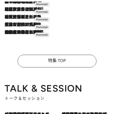
2026.8.7
【トンボの足水浴】ヒノキの香りに包まれて涼感マックス！約13℃の湧水かけ流しを避暑地「星野温泉 トンボの湯」で体験
2026.7.31
【ホテル帰省】という選択肢をOMOが提案。家族とほどよい距離を保つには「昼は実家、夜は気兼ねなくホテルで！」
2026.7.24
【夏限定ディナーコース】旬を迎える稚鮎や花ズッキーニなどをイタリア・トスカーナの郷土料理の手法で満喫！
2026.7.17
「土佐和ハーブかき氷」がOMO7高知に登場！生姜、山椒、大葉など目にも舌にも涼を呼ぶ郷土の味
2026.7.10
NEW OPEN！【界 草津】名湯の地に誕生。趣の異なる2種の温泉と上州ならではの会席・蕎麦割烹など美食を味わう究極の癒やし旅
特集 TOP
TALK & SESSION
トーク＆セッション