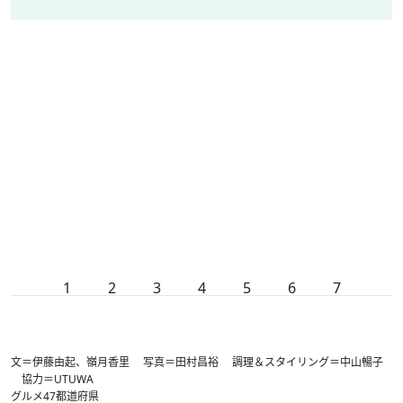
1
2
3
4
5
6
7
文＝伊藤由起、嶺月香里 写真＝田村昌裕 調理＆スタイリング＝中山暢子
協力＝UTUWA
グルメ
47都道府県