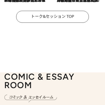
2026.8.3
「今後値上げがあるとすれば…」「リスクがあるのは今年の冬」エネルギー専門家が語る、ホルムズ海峡封鎖が家庭にもたらす“ある心配”
2026.8.3
「住宅建てられない…」「サーチャージ料の高値が続いている」ホルムズ海峡封鎖による影響はいつまで続く？《エネルギー専門家に聞く“どうなる日本の暮らし”》
トーク&セッション TOP
COMIC & ESSAY
ROOM