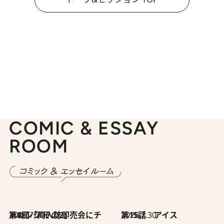
COMIC & ESSAY
ROOM
2026.7.30
第8回「同人誌即売会にチャレンジ その2」
2026.7.30
第15話 アイス