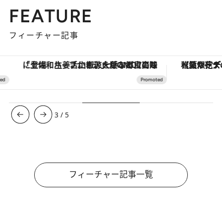
FEATURE
フィーチャー記事
「土佐和ハーブかき氷」がOMO7高知に登場！生姜、山椒、大葉など目にも舌にも涼を呼ぶ郷土の味
【夏限定ディナーコース】旬を迎
3
/
5
フィーチャー記事一覧