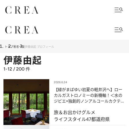
トップ
著者一覧
伊藤由起 プロフィール
伊藤由起
1-12 / 200
件
2026.6.24
【緑がまばゆい初夏の軽井沢へ】ロー
カルガストロノミーの新機軸！＜水の
ジビエ×独創的ノンアルコールカクテル
＞に満たされる午後
旅＆お出かけ
グルメ
ライフスタイル
47都道府県