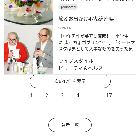
力に出合える【リゾナーレ下関】
promoted
旅＆お出かけ
47都道府県
2026.4.6
【中年男性が美容に開眼】「小学生
に“太っちょゴブリン”と…」「シートマ
スクは男として大事なものを失った気
持ちに」美容はおじさん2人の人生をど
ライフスタイル
う変えた？
ビューティ＆ヘルス
次の12件を表示
1
2
3
4
...
17
著者一覧