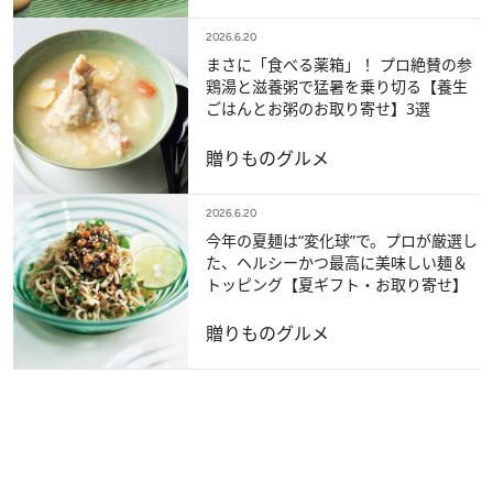
2026.6.20
まさに「食べる薬箱」！ プロ絶賛の参
鶏湯と滋養粥で猛暑を乗り切る【養生
ごはんとお粥のお取り寄せ】3選
贈りもの
グルメ
2026.6.20
今年の夏麺は“変化球”で。プロが厳選し
た、ヘルシーかつ最高に美味しい麺＆
トッピング【夏ギフト・お取り寄せ】
贈りもの
グルメ