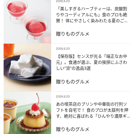
2026.6.20
「美しすぎるハーブティーは、炭酸割
りやコーディアルにも」食のプロも絶
賛！ 体にやさしく染みわたる夏のご自
愛ドリンク3選【夏ギフト】
贈りもの
グルメ
2026.6.20
【保存版】センスが光る「端正なお中
元」。食通が選ぶ、夏の挨拶にふさわ
しい“涼”の逸品3選
贈りもの
グルメ
2026.6.20
あの喫茶店のプリンや中華街の行列ソ
フトを自宅で！ 食のプロが太鼓判を押
す、絶対に喜ばれる「ひんやり濃厚ギ
フト」3選
贈りもの
グルメ