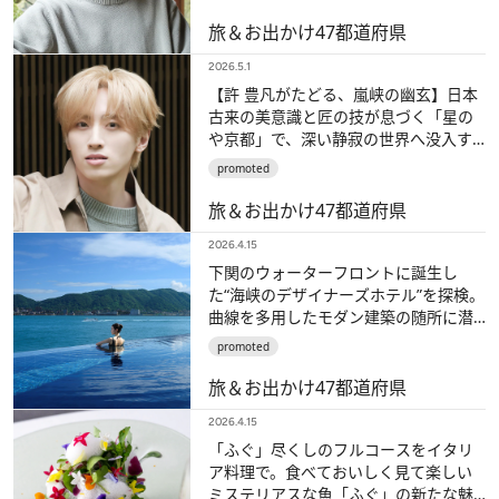
旅＆お出かけ
47都道府県
2026.5.1
【許 豊凡がたどる、嵐峡の幽玄】日本
古来の美意識と匠の技が息づく「星の
や京都」で、深い静寂の世界へ没入す
る
promoted
旅＆お出かけ
47都道府県
2026.4.15
下関のウォーターフロントに誕生し
た“海峡のデザイナーズホテル”を探検。
曲線を多用したモダン建築の随所に潜
む「船」と「ふぐ」のモチーフを探し
promoted
て
旅＆お出かけ
47都道府県
2026.4.15
「ふぐ」尽くしのフルコースをイタリ
ア料理で。食べておいしく見て楽しい
ミステリアスな魚「ふぐ」の新たな魅