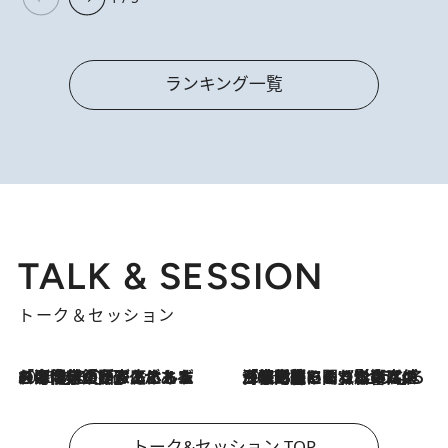
ランキング一覧
TALK & SESSION
トーク＆セッション
2026.8.3
「今後値上げがあるとすれば…」「リスクがあるのは今年の冬」エネルギー専門家が語る、ホルムズ海峡封鎖が家庭にもたらす“ある心配”
2026.8.3
「住宅建てられない…」「サーチャージ料の高値が続いている」ホルムズ海峡封鎖による影響はいつまで続く？《エネルギー専門家に聞く“どうなる日本の暮らし”》
トーク&セッション TOP