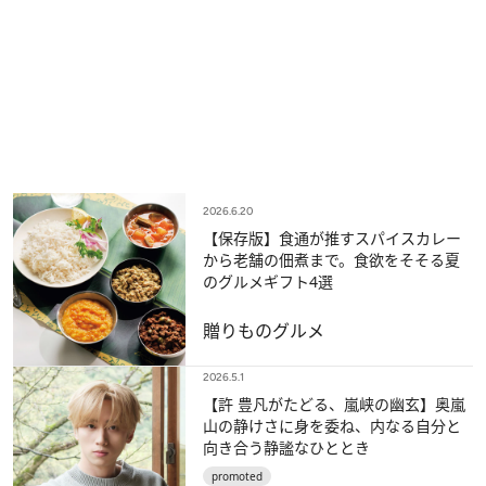
2026.6.20
【保存版】食通が推すスパイスカレー
から老舗の佃煮まで。食欲をそそる夏
のグルメギフト4選
贈りもの
グルメ
2026.5.1
【許 豊凡がたどる、嵐峡の幽玄】奥嵐
山の静けさに身を委ね、内なる自分と
向き合う静謐なひととき
promoted