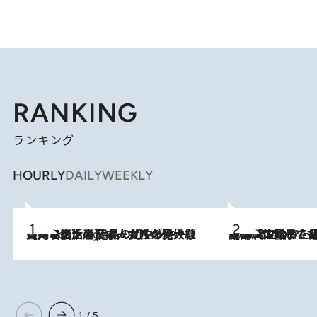
RANKING
ランキング
HOURLY
DAILY
WEEKLY
【ハワイ土産】ローカルの絶大な支持で復活！ 絶品の幻クッキー《元ファンの日本人女性が受け継いだ名店》
3 Hours Ago
2026.8.5
【阿川佐和子さんの年とる力】なぜ70代で始めた趣味は“こんなに楽しい”のか？ ピアノ、俳句…スランプに陥っても続けられる“ある秘訣”とは
1 / 5