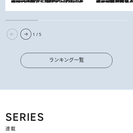
2026.8.5
【阿川佐和子さんの年とる力】なぜ70代で始めた趣味は“こんなに楽しい”のか？ ピアノ、俳句…スランプに陥っても続けられる“ある秘訣”とは
2026.8.5
【なぜ吉沢亮は「気配を消せる」のか？】興行収入208億の『国宝』を経て挑むミュージカル『ディア・エヴァン・ハンセン』。トップ俳優が舞台上でさらけ出した“孤独”とは
1 / 5
ランキング一覧
SERIES
連載