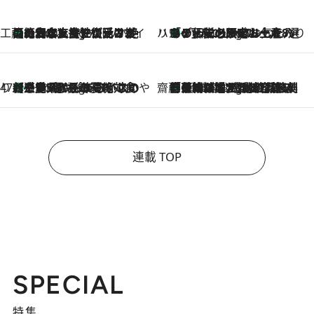
工藤まやのおもてなしハワイ
【ハワイ土産】ローカルの絶大な支持で復活！ 絶品の幻クッキー《元ファンの日本人女性が受け継いだ名店》
9 Hours Ago
ハワイ賢者 リサのお気に入りリスト
あの伝説の限定トートも！ リニューアルした「ディーン＆デルーカ ハワイ」で必須のお土産8選
9 Hours Ago
47都道府県の手みやげ ひんやりスイーツで夏を満喫
【三重県】この夏絶対食べたい 冷やしておいしいおやつ3選 お餅×アイスの新感覚スイーツ
9 Hours Ago
齋藤 薫 美容脳ルネサンス
「荷物が増えるほど旅ストレスは増す」美容ジャーナリストがたどり着いた最終結論。“化粧品を劇的に減らす”感動の凝縮美容とは
9 Hours Ago
連載 TOP
SPECIAL
特集