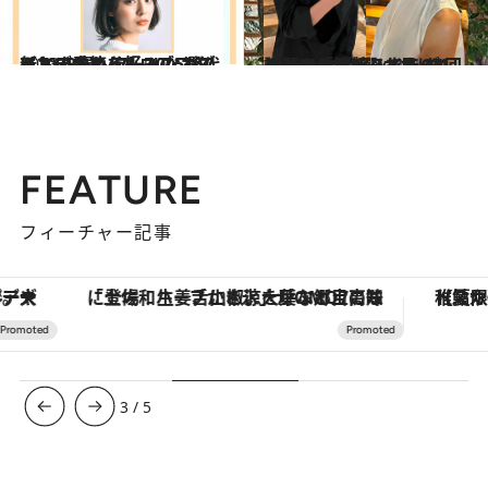
2023.4.5
【2023春ヘア】30・40代におすすめ クールなボブ＆ミディアム＆ロブ5選 新しい季節を好みのスタイルで歩もう
ビューティ＆ヘルス
2023.10.1
30代の白髪悩みならグレイヘアが正解 3カ月に1回のメンテナンスでもOK！ 話題の「地毛ハイライト」カラー5選
ビューティ＆ヘルス
FEATURE
フィーチャー記事
「土佐和ハーブかき氷」がOMO7高知に登場！生姜、山椒、大葉など目にも舌にも涼を呼ぶ郷土の味
【夏限定ディナーコース】旬を迎
3
/
5