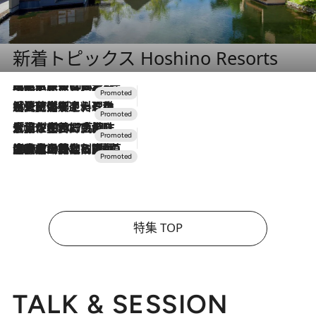
新着トピックス Hoshino Resorts
2026.7.31
【ホテル帰省】という選択肢をOMOが提案。家族とほどよい距離を保つには「昼は実家、夜は気兼ねなくホテルで！」
2026.7.24
【夏限定ディナーコース】旬を迎える稚鮎や花ズッキーニなどをイタリア・トスカーナの郷土料理の手法で満喫！
2026.7.17
「土佐和ハーブかき氷」がOMO7高知に登場！生姜、山椒、大葉など目にも舌にも涼を呼ぶ郷土の味
2026.7.10
NEW OPEN！【界 草津】名湯の地に誕生。趣の異なる2種の温泉と上州ならではの会席・蕎麦割烹など美食を味わう究極の癒やし旅
特集 TOP
TALK & SESSION