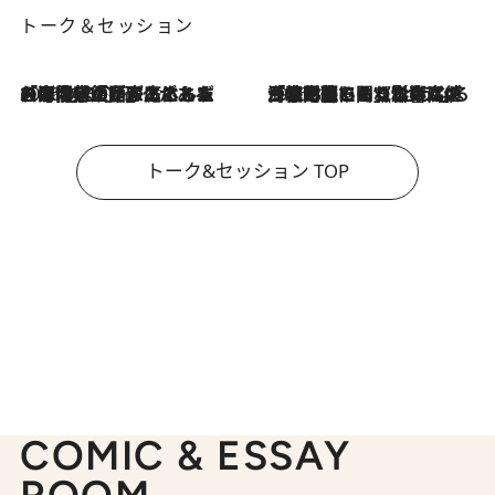
トーク＆セッション
2026.8.3
「今後値上げがあるとすれば…」「リスクがあるのは今年の冬」エネルギー専門家が語る、ホルムズ海峡封鎖が家庭にもたらす“ある心配”
2026.8.3
「住宅建てられない…」「サーチャージ料の高値が続いている」ホルムズ海峡封鎖による影響はいつまで続く？《エネルギー専門家に聞く“どうなる日本の暮らし”》
トーク&セッション TOP
COMIC & ESSAY
ROOM