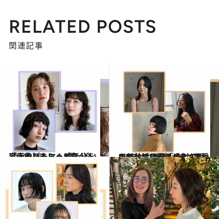
RELATED POSTS
関連記事
2024.1.18
【画像】ちょっと気分を変えたい人に！ 今っぽい「大人パーマ」5選
ビューティ＆ヘルス
2023.10.12
この秋注目の「大人の姫カット」5選 顔が小さくシャープに見える！ “可愛い”だけじゃない魅力で大人気
ビューティ＆ヘルス