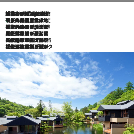
「荷物が増えるほど旅ストレスは増す」美容ジャーナリストがたどり着いた最終結論。“化粧品を劇的に減らす”感動の凝縮美容とは
9 Hours Ago
「旅先には金髪ウィッグを持参」日本と同じメイクでは損してる!? 美容ジャーナリストが提案する“掟破りの旅美容”とは
9 Hours Ago
【厳選旅コスメ】「身軽さ＆UV対策重視！」ヘアアーティストshucoが選んだ夏旅ベストコスメを発表【Mサイズジップ】
9 Hours Ago
2026.8.5
【厳選旅コスメ】国内をあちこち移動する河井菜摘が選んだ夏旅ベストコスメ発表！「リラックスアイテムはマスト」【Mサイズジップ】
2026.8.4
【厳選旅コスメ】「紫外線＆乾燥対策しながらメイク感も！」ヘア＆メイクGeorgeが選んだ夏旅ベストコスメを発表！【Mサイズジップ】
2026.8.3
【厳選旅コスメ】「保湿もタイパ重視！」“サウナ好き”タレント清水みさとが愛用する夏旅ベストコスメを発表！【Mサイズジップ】