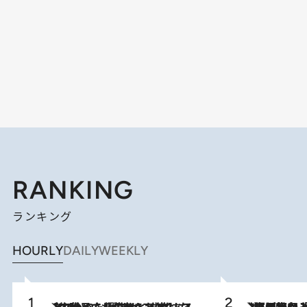
RANKING
ランキング
HOURLY
DAILY
WEEKLY