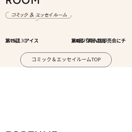
2026.7.30
第15話 アイス
2026.7.30
第8回「同人誌即売会にチャレンジ その2」
コミック＆エッセイルームTOP