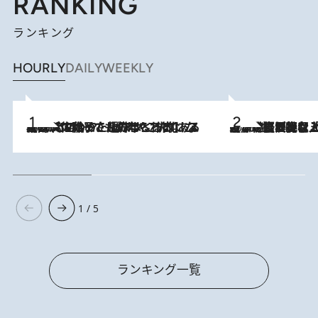
RANKING
ランキング
HOURLY
DAILY
WEEKLY
2026.8.5
【阿川佐和子さんの年とる力】なぜ70代で始めた趣味は“こんなに楽しい”のか？ ピアノ、俳句…スランプに陥っても続けられる“ある秘訣”とは
2026.8.5
【なぜ吉沢亮は「気配を消せる」のか？】興行収入208億の『国宝』を経て挑むミュージカル『ディア・エヴァン・ハンセン』。トップ俳優が舞台上でさらけ出した“孤独”とは
1 / 5
ランキング一覧