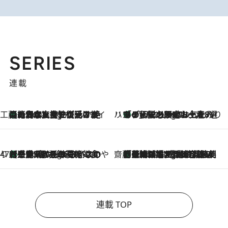
SERIES
連載
工藤まやのおもてなしハワイ
【ハワイ土産】ローカルの絶大な支持で復活！ 絶品の幻クッキー《元ファンの日本人女性が受け継いだ名店》
9 Hours Ago
ハワイ賢者 リサのお気に入りリスト
あの伝説の限定トートも！ リニューアルした「ディーン＆デルーカ ハワイ」で必須のお土産8選
9 Hours Ago
47都道府県の手みやげ ひんやりスイーツで夏を満喫
【三重県】この夏絶対食べたい 冷やしておいしいおやつ3選 お餅×アイスの新感覚スイーツ
9 Hours Ago
齋藤 薫 美容脳ルネサンス
「荷物が増えるほど旅ストレスは増す」美容ジャーナリストがたどり着いた最終結論。“化粧品を劇的に減らす”感動の凝縮美容とは
9 Hours Ago
連載 TOP