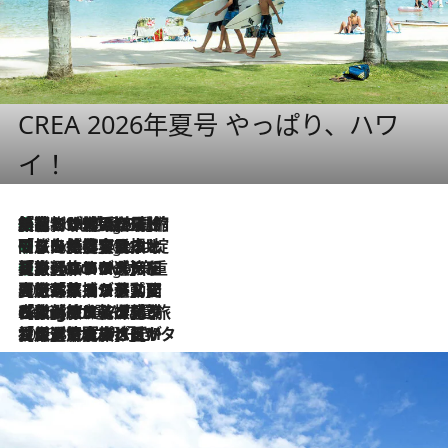
CREA 2026年夏号 やっぱり、ハワ
イ！
「荷物が増えるほど旅ストレスは増す」美容ジャーナリストがたどり着いた最終結論。“化粧品を劇的に減らす”感動の凝縮美容とは
9 Hours Ago
「旅先には金髪ウィッグを持参」日本と同じメイクでは損してる!? 美容ジャーナリストが提案する“掟破りの旅美容”とは
9 Hours Ago
【厳選旅コスメ】「身軽さ＆UV対策重視！」ヘアアーティストshucoが選んだ夏旅ベストコスメを発表【Mサイズジップ】
9 Hours Ago
2026.8.5
【厳選旅コスメ】国内をあちこち移動する河井菜摘が選んだ夏旅ベストコスメ発表！「リラックスアイテムはマスト」【Mサイズジップ】
2026.8.4
【厳選旅コスメ】「紫外線＆乾燥対策しながらメイク感も！」ヘア＆メイクGeorgeが選んだ夏旅ベストコスメを発表！【Mサイズジップ】
2026.8.3
【厳選旅コスメ】「保湿もタイパ重視！」“サウナ好き”タレント清水みさとが愛用する夏旅ベストコスメを発表！【Mサイズジップ】