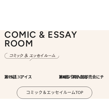
COMIC & ESSAY
ROOM
2026.7.30
第15話 アイス
2026.7.30
第8回「同人誌即売会にチャレンジ その2」
コミック＆エッセイルームTOP