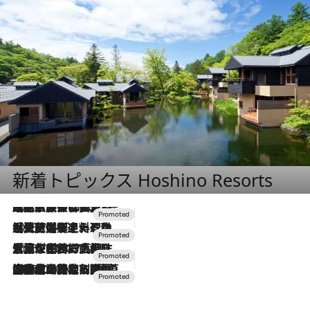
新着トピックス Hoshino Resorts
2026.7.31
【ホテル帰省】という選択肢をOMOが提案。家族とほどよい距離を保つには「昼は実家、夜は気兼ねなくホテルで！」
2026.7.24
【夏限定ディナーコース】旬を迎える稚鮎や花ズッキーニなどをイタリア・トスカーナの郷土料理の手法で満喫！
2026.7.17
「土佐和ハーブかき氷」がOMO7高知に登場！生姜、山椒、大葉など目にも舌にも涼を呼ぶ郷土の味
2026.7.10
NEW OPEN！【界 草津】名湯の地に誕生。趣の異なる2種の温泉と上州ならではの会席・蕎麦割烹など美食を味わう究極の癒やし旅