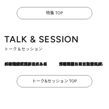
特集 TOP
TALK & SESSION
トーク＆セッション
2026.8.3
「今後値上げがあるとすれば…」「リスクがあるのは今年の冬」エネルギー専門家が語る、ホルムズ海峡封鎖が家庭にもたらす“ある心配”
2026.8.3
「住宅建てられない…」「サーチャージ料の高値が続いている」ホルムズ海峡封鎖による影響はいつまで続く？《エネルギー専門家に聞く“どうなる日本の暮らし”》
トーク&セッション TOP