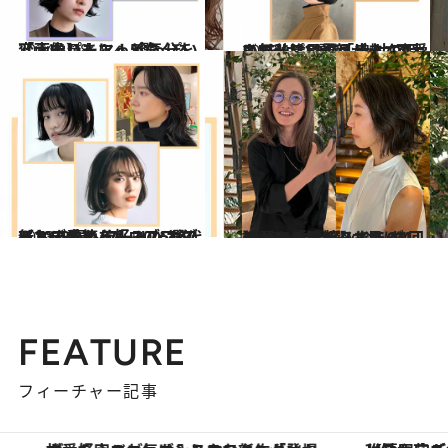
2024.1.18
【画像】ちょっと気分を変えたい人に！ 今っぽい「大人パーマ」5選
ビューティ＆ヘルス
2023.10.12
この秋注目の「大人の姫カット」5選 顔が小さくシャープに見える！ “可愛い”だけじゃない魅力で大人気
ビューティ＆ヘルス
2023.4.5
【2023春ヘア】30・40代におすすめ クールなボブ＆ミディアム＆ロブ5選 新しい季節を好みのスタイルで歩もう
ビューティ＆ヘルス
2023.10.1
30代の白髪悩みならグレイヘアが正解 3カ月に1回のメンテナンスでもOK！ 話題の「地毛ハイライト」カラー5選
ビューティ＆ヘルス
FEATURE
フィーチャー記事