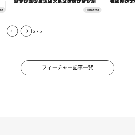
【夏限定ディナーコース】旬を迎える稚鮎や花ズッキーニなどをイタリア・トスカーナの郷土料理の手法で満喫！
【銀座で出合う最旬美容】美髪ケアや上質な眠
3
/
5
フィーチャー記事一覧