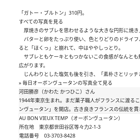
「ガトー・ブルトン」310円。
すべての写真を見る
厚焼きのサブレを思わせるような大きな円形に焼き
バターと卵をたっぷり使い、色とりどりのドライフ
ると「ほくっ」と崩れて、中はややしっとり。
サブレともケーキともつかないこの食感がなんとも
広がります。
じんわりとした塩気も後を引き、「素朴さとリッチ
»
毎日オーボンヴュータンの写真全て見る
河田勝彦（かわた かつひこ）さん
1944年東京生まれ。まだ菓子職人がフランスに渡る
ンヴュータン」を開店。古き良きフランスの伝統を貫
AU BON VIEUX TEMP（オーボンヴュータン）
所在地 東京都世田谷区等々力2-1-3
電話番号 03-3703-8428