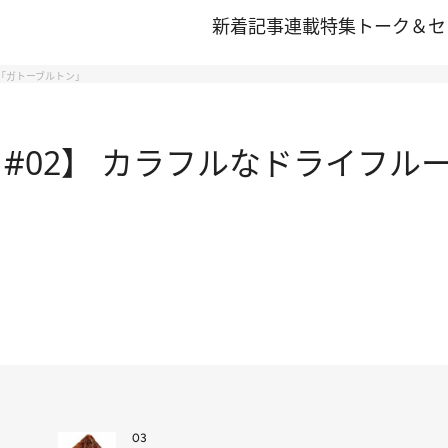
新着記事
連載
特集
トーク＆セ
子「ガトーブルトン」
#02】 カラフルなドライフル
03