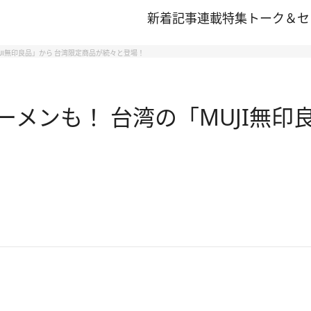
新着記事
連載
特集
トーク＆セ
JI無印良品」から 台湾限定商品が続々と登場！
メンも！ 台湾の「MUJI無印