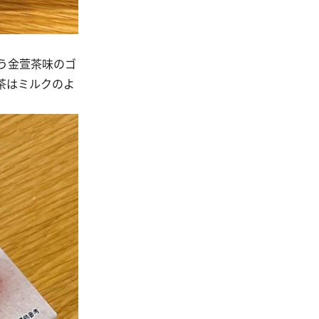
う金萱茶味のゴ
茶はミルクのよ