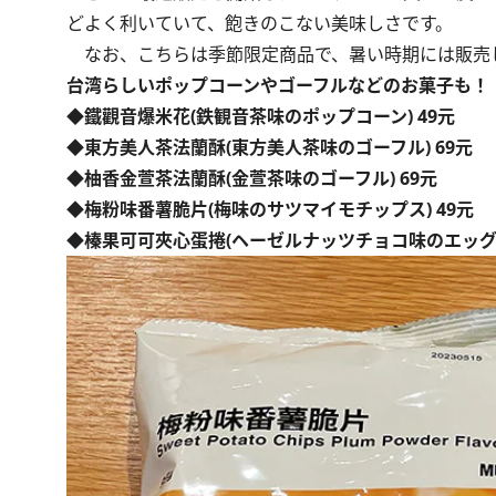
どよく利いていて、飽きのこない美味しさです。
なお、こちらは季節限定商品で、暑い時期には販売
台湾らしいポップコーンやゴーフルなどのお菓子も！
◆鐵觀音爆米花(鉄観音茶味のポップコーン) 49元
◆東方美人茶法蘭酥(東方美人茶味のゴーフル) 69元
◆柚香金萱茶法蘭酥(金萱茶味のゴーフル) 69元
◆梅粉味番薯脆片(梅味のサツマイモチップス) 49元
◆榛果可可夾心蛋捲(ヘーゼルナッツチョコ味のエッグロ