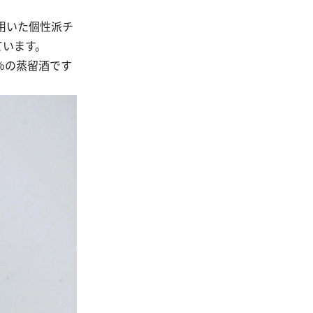
用いた個性派チ
ています。
％の蒸留酒です