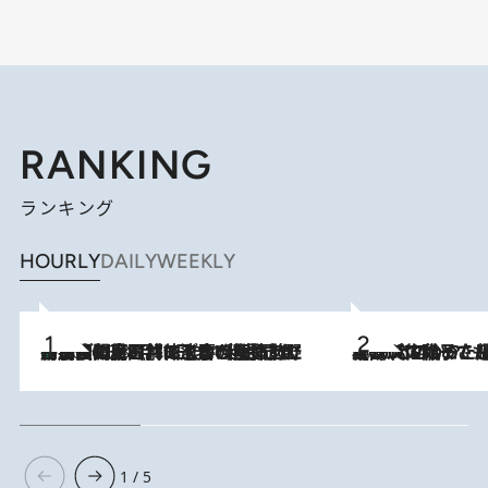
RANKING
ランキング
HOURLY
DAILY
WEEKLY
「最後に見られてよかった」上野動物園の東園パンダ舎が解体前に特別公開。8月16日まで延長されたパネル展と共に辿る“半世紀”のパンダ飼育《解体工事の図面あり》
2026.8.8
2026.8.5
【阿川佐和子さんの年とる力】なぜ70代で始めた趣味は“こんなに楽しい”のか？ ピアノ、俳句…スランプに陥っても続けられる“ある秘訣”とは
1 / 5