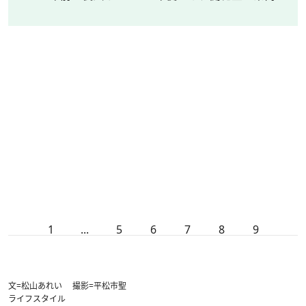
1
...
5
6
7
8
9
文=松山あれい 撮影=平松市聖
ライフスタイル