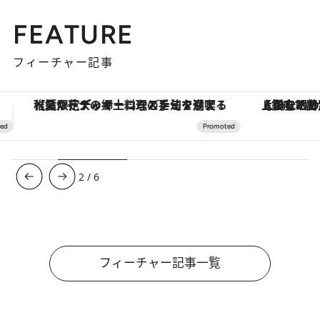
FEATURE
フィーチャー記事
【銀座で出合う最旬美容】美髪ケアや上質な眠り…セルフケアのアップデートから、特別な名入れギフトまで。大人のための「ReFa GINZA」クルーズ
3
/
6
フィーチャー記事一覧