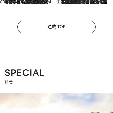
CREA'S CHOICE
2026.8.7
「立川にも歌舞伎があるんだよ」 片岡仁左衛門・市川中車ら豪華座組みで4年目の立川立飛歌舞伎へ
田中稲の勝手に再ブーム
2026.8.7
「湘南乃風に憧れて」観客大盛上がりの“タオル回し”に、ラッパー顔負けの高速歌唱まで…さだまさし（74）のアグレッシブすぎる現在地
連載 TOP
SPECIAL
特集