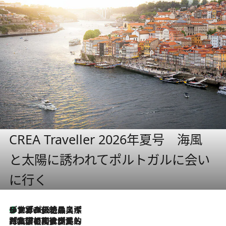
CREA Traveller 2026年夏号 海風
と太陽に誘われてポルトガルに会い
に行く
リスボンの絶品スイーツ「パステル・デ・ナタ」とは？ポルトガル伝統の奥深い世界へ
2026.8.8
2026.7.27
「私の祖国はポルトガル語です」国民的詩人フェルナンド・ペソアと、彼が愛した文学の街を歩く