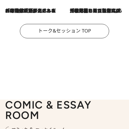
2026.8.3
「今後値上げがあるとすれば…」「リスクがあるのは今年の冬」エネルギー専門家が語る、ホルムズ海峡封鎖が家庭にもたらす“ある心配”
2026.8.3
「住宅建てられない…」「サーチャージ料の高値が続いている」ホルムズ海峡封鎖による影響はいつまで続く？《エネルギー専門家に聞く“どうなる日本の暮らし”》
トーク&セッション TOP
COMIC & ESSAY
ROOM