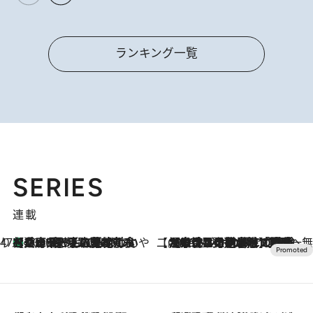
ランキング一覧
SERIES
連載
47都道府県の手みやげ ひんやりスイーツで夏を満喫
【兵庫県】この夏絶対食べたい 冷やしておいしいおやつ3選 淡路島の恵みをジェラートに集約
2026.8.8
【CREA×星野リゾート】唯一無二。癒しと発見が待つ場所へ
2026.8.7
【トンボの足水浴】ヒノキの香りに包まれて涼感マックス！約13℃の湧水かけ流しを避暑地「星野温泉 トンボの湯」で体験