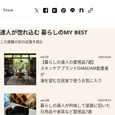
Share
達人が惚れ込む 暮らしのMY BEST
この連載の別の記事を読む
vol.10
2023.03.30
【暮らしの達人の愛用品7選】
スキンケアブランドDAMDAM創業者
が
海を望む古民家で使うお気に入り
vol.08
2022.09.23
暮らしの達人が吟味して部屋に招いた
日用品や家具など愛用品7選