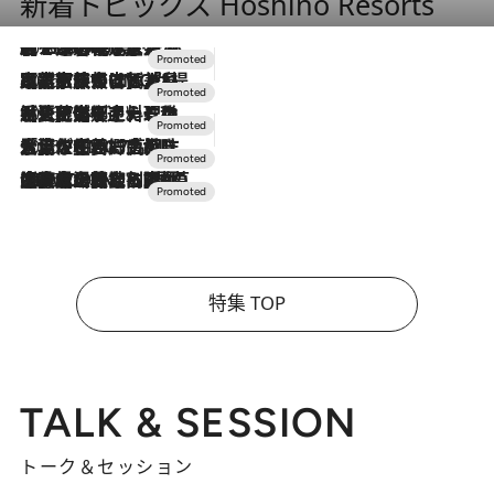
新着トピックス Hoshino Resorts
2026.8.7
【トンボの足水浴】ヒノキの香りに包まれて涼感マックス！約13℃の湧水かけ流しを避暑地「星野温泉 トンボの湯」で体験
2026.7.31
【ホテル帰省】という選択肢をOMOが提案。家族とほどよい距離を保つには「昼は実家、夜は気兼ねなくホテルで！」
2026.7.24
【夏限定ディナーコース】旬を迎える稚鮎や花ズッキーニなどをイタリア・トスカーナの郷土料理の手法で満喫！
2026.7.17
「土佐和ハーブかき氷」がOMO7高知に登場！生姜、山椒、大葉など目にも舌にも涼を呼ぶ郷土の味
2026.7.10
NEW OPEN！【界 草津】名湯の地に誕生。趣の異なる2種の温泉と上州ならではの会席・蕎麦割烹など美食を味わう究極の癒やし旅
特集 TOP
TALK & SESSION
トーク＆セッション