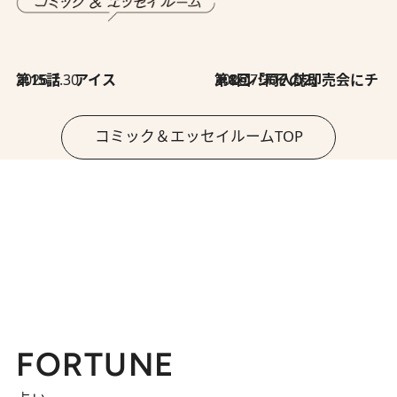
2026.7.30
第15話 アイス
2026.7.30
第8回「同人誌即売会にチャレンジ その2」
コミック＆エッセイルームTOP
FORTUNE