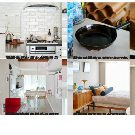
2020.12.3
【暮らしの達人の愛用品画像28点】プロが惚れ込む日用品たちを一気見！
ライフスタイル
2022.9.23
暮らしの達人が吟味して部屋に招いた 日用品や家具など愛用品7選 “育つ楽しみが味わえる”品々ばかり
ライフスタイル
2022.7.26
インテリアスタイリストが選び抜いた こだわりの家具と雑貨、偏愛品7選 心地よい部屋づくりのコツも
ライフスタイル
2021.5.20
北欧照明ブランドプレスの愛用品7選 早く家に帰りたくなる逸品が集結！
ライフスタイル