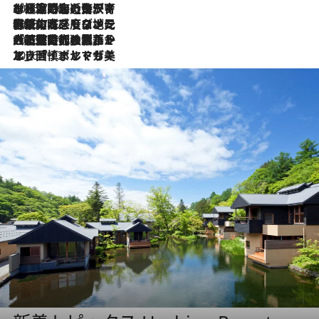
2026.7.26
ポルトガル近海が育む極上の海の幸。キリリと冷えた白ワインと愉しむ、シーフード専門店の贅沢
2026.7.22
伝統の味をモダンに昇華。高感度な地元客が集う、リスボンの最旬ガストロノミー
2026.7.21
大航海時代の栄華から、震災、独裁、そして革命へ。ポルトガル・首都リスボンの石畳に刻まれた「歴史の光と影」
2026.7.13
エッセイ・ヤマザキマリ「慎ましくも美しき国 ポルトガル」