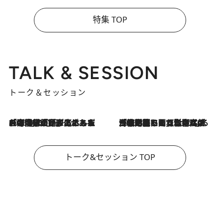
特集 TOP
TALK & SESSION
トーク＆セッション
2026.8.3
「今後値上げがあるとすれば…」「リスクがあるのは今年の冬」エネルギー専門家が語る、ホルムズ海峡封鎖が家庭にもたらす“ある心配”
2026.8.3
「住宅建てられない…」「サーチャージ料の高値が続いている」ホルムズ海峡封鎖による影響はいつまで続く？《エネルギー専門家に聞く“どうなる日本の暮らし”》
トーク&セッション TOP