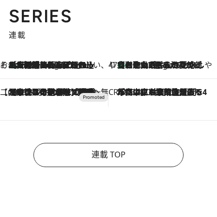
SERIES
連載
そおだよおこの関西おいしい、おやつ紀行
［大阪府箕面市］一皿一皿目の前で仕上げられる、料理を巧みに組み込んだアシェットデセールコース「ミチル アシェット デセール（Michiru assiette dessert）」
6 Hours Ago
47都道府県の手みやげ ひんやりスイーツで夏を満喫
【和歌山県】この夏絶対食べたい 冷やしておいしいおやつ3選 みかんがごろっと丸ごと入ったジュレ
6 Hours Ago
【CREA×星野リゾート】唯一無二。癒しと発見が待つ場所へ
2026.8.7
【トンボの足水浴】ヒノキの香りに包まれて涼感マックス！約13℃の湧水かけ流しを避暑地「星野温泉 トンボの湯」で体験
CREA'S CHOICE
2026.8.7
「立川にも歌舞伎があるんだよ」 片岡仁左衛門・市川中車ら豪華座組みで4年目の立川立飛歌舞伎へ
連載 TOP