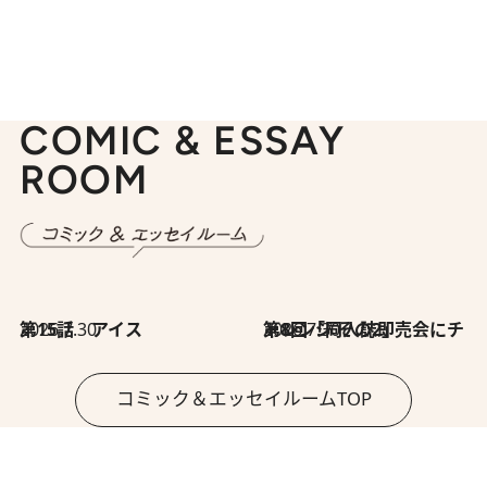
COMIC & ESSAY
ROOM
2026.7.30
第15話 アイス
2026.7.30
第8回「同人誌即売会にチャレンジ その2」
コミック＆エッセイルームTOP