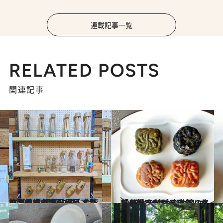
連載記事一覧
RELATED POSTS
関連記事
2022.10.8
竹製の歯ブラシやビアカップなど 環境に優しくて、使い心地がいい 台湾の洗練された日用品ブランド
旅＆お出かけ
2022.8.26
トリュフやカラスミ、カスタード入り 中秋節に名月を愛でながら味わいたい 進化を続ける台湾の「月餅」
旅＆お出かけ