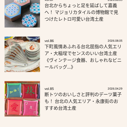
台北からちょっと足を延ばして嘉義
へ！ マジョリカタイルの博物館で見
つけたレトロ可愛い台湾土産
vol.86
2026.08.05
下町風情あふれる台北屈指の人気エリ
ア・大稲埕でセンスのいい台湾土産
《ヴィンテージ食器、おしゃれなビニ
ールバッグ…》
vol.85
2026.04.29
断トツのおいしさと評判のデーツ菓子
も！ 台北の人気エリア・永康街のお
すすめ台湾土産