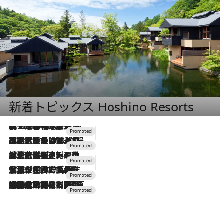
新着トピックス Hoshino Resorts
2026.8.7
【トンボの足水浴】ヒノキの香りに包まれて涼感マックス！約13℃の湧水かけ流しを避暑地「星野温泉 トンボの湯」で体験
2026.7.31
【ホテル帰省】という選択肢をOMOが提案。家族とほどよい距離を保つには「昼は実家、夜は気兼ねなくホテルで！」
2026.7.24
【夏限定ディナーコース】旬を迎える稚鮎や花ズッキーニなどをイタリア・トスカーナの郷土料理の手法で満喫！
2026.7.17
「土佐和ハーブかき氷」がOMO7高知に登場！生姜、山椒、大葉など目にも舌にも涼を呼ぶ郷土の味
2026.7.10
NEW OPEN！【界 草津】名湯の地に誕生。趣の異なる2種の温泉と上州ならではの会席・蕎麦割烹など美食を味わう究極の癒やし旅