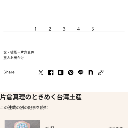
1
2
3
4
5
文・撮影＝片倉真理
旅＆お出かけ
Share
片倉真理のときめく台湾土産
この連載の別の記事を読む
vol.87
2026.08.05