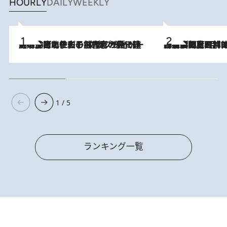
HOURLY
DAILY
WEEKLY
2026.8.3
《「文士の子ども被害者の会」発足！》阿川佐和子（72）が語る遠藤周作に北杜夫、劇作家・矢代静一の子どもたちの“文豪プライベート事件簿”
2026.8.8
「最後に見られてよかった」上野動物園の東園パンダ舎が解体前に特別公開。8月16日まで延長されたパネル展と共に辿る“半世紀”のパンダ飼育《解体工事の図面あり》
1 / 5
ランキング一覧