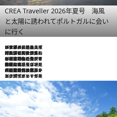
CREA Traveller 2026年夏号 海風
と太陽に誘われてポルトガルに会い
に行く
2026.8.8
リスボンの絶品スイーツ「パステル・デ・ナタ」とは？ポルトガル伝統の奥深い世界へ
2026.7.27
「私の祖国はポルトガル語です」国民的詩人フェルナンド・ペソアと、彼が愛した文学の街を歩く
2026.7.26
ポルトガル近海が育む極上の海の幸。キリリと冷えた白ワインと愉しむ、シーフード専門店の贅沢
2026.7.22
伝統の味をモダンに昇華。高感度な地元客が集う、リスボンの最旬ガストロノミー
2026.7.21
大航海時代の栄華から、震災、独裁、そして革命へ。ポルトガル・首都リスボンの石畳に刻まれた「歴史の光と影」
2026.7.13
エッセイ・ヤマザキマリ「慎ましくも美しき国 ポルトガル」