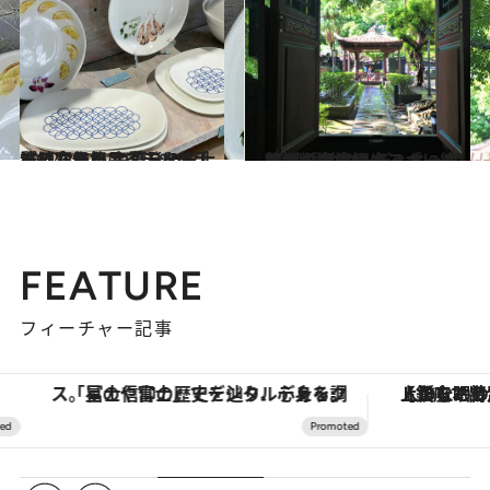
2022.8.9
洗練されたアイテムを手ごろな価格で 暮らしを上質に変える 台湾発のおしゃれな日用品ブランド
旅＆お出かけ
2022.11.1
秘境の温泉やカフェに絶景！ 現地コーディネーターがおすすめする とっておきの台湾観光スポット第4弾
旅＆お出かけ
FEATURE
フィーチャー記事
「星のや富士」でデジタルデトックス。冨士信仰の歴史を辿り、心身を調える。
【銀座で出合う最旬美容】美髪ケアや上質な眠