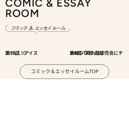
COMIC & ESSAY
ROOM
2026.7.30
第15話 アイス
2026.7.30
第8回「同人誌即売会にチャレンジ その2」
コミック＆エッセイルームTOP