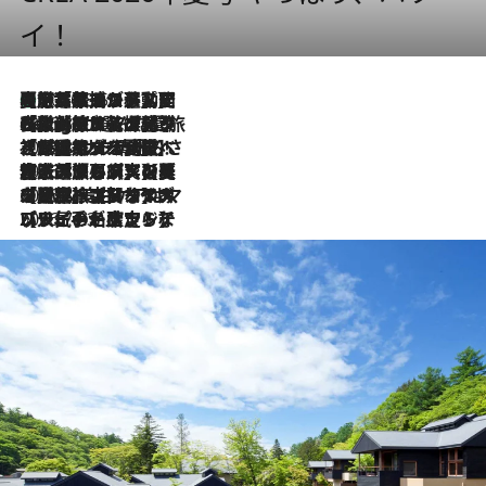
イ！
【厳選旅コスメ】国内をあちこち移動する河井菜摘が選んだ夏旅ベストコスメ発表！「リラックスアイテムはマスト」【Mサイズジップ】
2026.8.5
2026.8.4
【厳選旅コスメ】「紫外線＆乾燥対策しながらメイク感も！」ヘア＆メイクGeorgeが選んだ夏旅ベストコスメを発表！【Mサイズジップ】
2026.8.3
【厳選旅コスメ】「保湿もタイパ重視！」“サウナ好き”タレント清水みさとが愛用する夏旅ベストコスメを発表！【Mサイズジップ】
2026.8.2
【厳選旅コスメ】美容家・瀬戸麻実の夏旅ベストコスメを発表！「ストレスなく使えるクレンジング＆洗顔は必須」【Mサイズジップ】
2026.8.1
【厳選旅コスメ】「UV＆美白ケアはマスト！」フリーアナウンサー宇賀なつみの夏旅ベストコスメを発表！【Mサイズジップ】
2026.7.23
【リピート確定！】ハワイの名店ランチプレートとサンドイッチ、手が止まらない人気ドーナツ