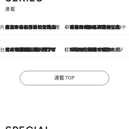
連載
片倉真理のときめく台湾土産
台北からちょっと足を延ばして嘉義へ！ マジョリカタイルの博物館で見つけたレトロ可愛い台湾土産
2026.8.5
47都道府県の手みやげ ひんやりスイーツで夏を満喫
【静岡県】この夏絶対食べたい 冷やしておいしいおやつ3選 お茶香る生食感のふるふるゼリー
2026.8.5
台湾ぶらぶら食べ歩き
2026.8.4
【台湾夏旅】買い物するなら“台湾の原宿”西門町へ！ お土産も自分用アイテムも揃うショッピングスポット8選
ビューティいいもの集め EDITORS' BEST
2026.8.3
“落とす”時間が“癒やし”に。THREEのクレンジングは、酷暑で疲れた肌も心も整えてくれる！
連載 TOP