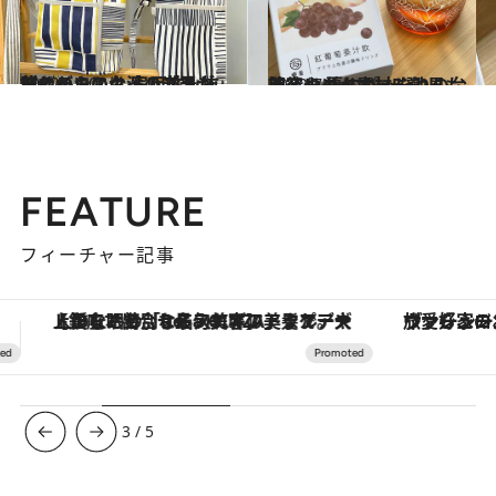
2022.5.30
昔ながらの台湾の光景がデザインに！ 実用性も抜群のテキスタイルブランド
旅＆お出かけ
2022.7.4
美容やダイエット効果も期待！ 夏にぴったりの台湾ドリンク素材5選
旅＆お出かけ
FEATURE
フィーチャー記事
ヴァシュロン・コンスタンタン「オーヴァーシーズ・オートマティック」。旅愛好家のお気に入りコレクションから、ジェンダーレスな新作が登場
【夏限定ディナーコース】旬を迎
3
/
5