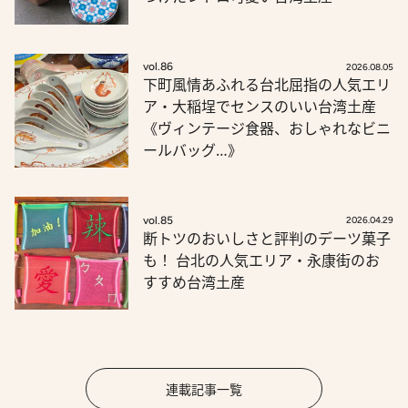
vol.86
2026.08.05
下町風情あふれる台北屈指の人気エリ
ア・大稲埕でセンスのいい台湾土産
《ヴィンテージ食器、おしゃれなビニ
ールバッグ…》
vol.85
2026.04.29
断トツのおいしさと評判のデーツ菓子
も！ 台北の人気エリア・永康街のお
すすめ台湾土産
連載記事一覧