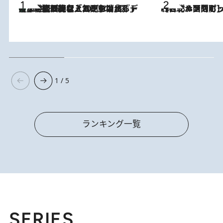
【なぜ吉沢亮は「気配を消せる」のか？】興行収入208億の『国宝』を経て挑むミュージカル『ディア・エヴァン・ハンセン』。トップ俳優が舞台上でさらけ出した“孤独”とは
2026.8.5
2026.8.4
【台北・西門町】台湾旅行で行くべきグルメスポット7選《濃厚ルーローハンやもっちり粽、サクふわドーナツも》
1 / 5
ランキング一覧
SERIES