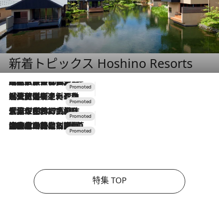
新着トピックス Hoshino Resorts
2026.7.31
【ホテル帰省】という選択肢をOMOが提案。家族とほどよい距離を保つには「昼は実家、夜は気兼ねなくホテルで！」
2026.7.24
【夏限定ディナーコース】旬を迎える稚鮎や花ズッキーニなどをイタリア・トスカーナの郷土料理の手法で満喫！
2026.7.17
「土佐和ハーブかき氷」がOMO7高知に登場！生姜、山椒、大葉など目にも舌にも涼を呼ぶ郷土の味
2026.7.10
NEW OPEN！【界 草津】名湯の地に誕生。趣の異なる2種の温泉と上州ならではの会席・蕎麦割烹など美食を味わう究極の癒やし旅
特集 TOP