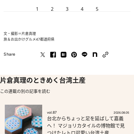
1
2
3
4
5
文・撮影＝片倉真理
旅＆お出かけ
グルメ
47都道府県
Share
片倉真理のときめく台湾土産
この連載の別の記事を読む
vol.87
2026.08.05
台北からちょっと足を延ばして嘉義
へ！ マジョリカタイルの博物館で見
つけたレトロ可愛い台湾土産