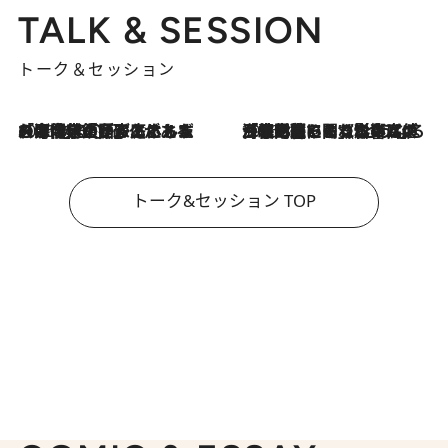
TALK & SESSION
トーク＆セッション
2026.8.3
「今後値上げがあるとすれば…」「リスクがあるのは今年の冬」エネルギー専門家が語る、ホルムズ海峡封鎖が家庭にもたらす“ある心配”
2026.8.3
「住宅建てられない…」「サーチャージ料の高値が続いている」ホルムズ海峡封鎖による影響はいつまで続く？《エネルギー専門家に聞く“どうなる日本の暮らし”》
トーク&セッション TOP