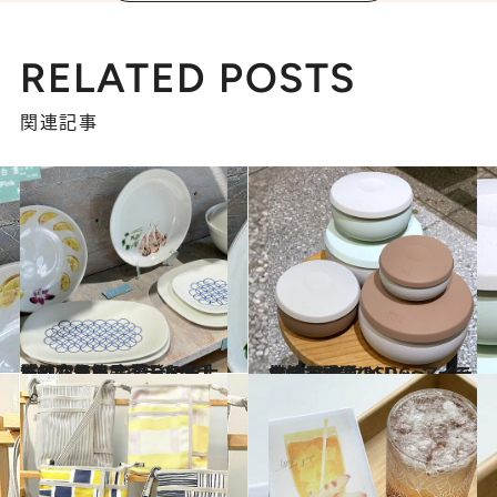
RELATED POSTS
関連記事
2022.8.9
洗練されたアイテムを手ごろな価格で 暮らしを上質に変える 台湾発のおしゃれな日用品ブランド
旅＆お出かけ
2021.2.19
台湾で話題のSDGsアイテム11選 スタイリッシュで機能も秀逸！
旅＆お出かけ