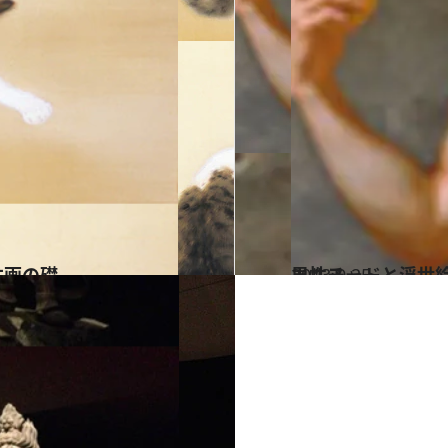
本画の礎
2013.9.25
男性ヌードと浮世
カルチャー