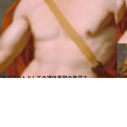
絵春画アートとしての裸体表現の奥深さ