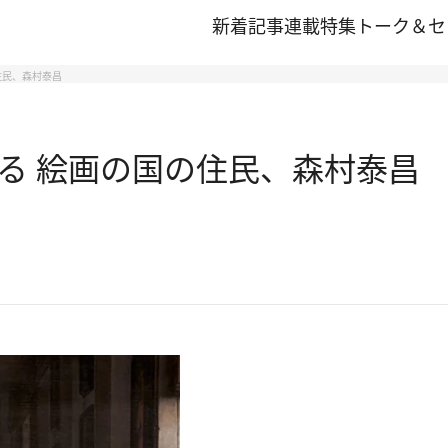
新着記事
連載
特集
トーク＆セ
住民、森村泰昌
る 絵画の国の住民、森村泰昌