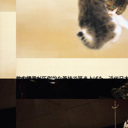
2013.9.28
竹内栖鳳が圧倒的な筆技で築き上げた、近代日
カルチャー