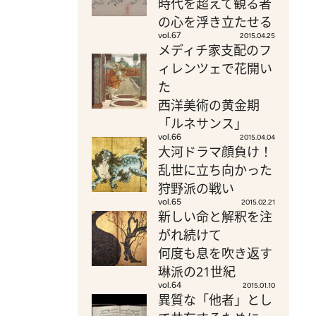
時代を超えて観る者
の心を浮き立たせる
vol.67
2015.04.25
メディチ家支配のフ
ィレンツェで花開い
た
西洋美術の黄金期
「ルネサンス」
vol.66
2015.04.04
大河ドラマ顔負け！
乱世に立ち向かった
狩野派の戦い
vol.65
2015.02.21
新しい命と解釈を注
がれ続けて
何度も息を吹き返す
琳派の21世紀
vol.64
2015.01.10
異質な「他者」とし