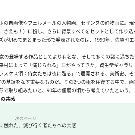
ホの自画像やフェルメールの人物画、セザンヌの静物画に。現
にさえも！）に扮し、さらに背景すべてをセットとして作り込
が初めてまとまった形で発表されたのは、1990年、佐賀町
女の登場する作品としてより有名な、そして多くの謎に満ちた
森村によって「演じられる」日がやってきた。資生堂ギャラリ
 森村泰昌展 ベラスケス頌：侍女たちは夜に甦る」で展開される、美術史
作の基調をなす重要なものだ。その2つの極を往復する中で、画
形で取り組みたいと、90年の個展の頃から考えていたという。
への共感
次のページ
に触れた、滅び行く者たちへの共感