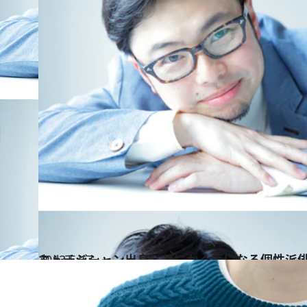
2013.5.17
ミュージシャン出身、とにかく気になる個性派
カルチャー