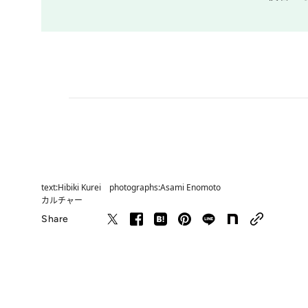
text:Hibiki Kurei photographs:Asami Enomoto
カルチャー
Share