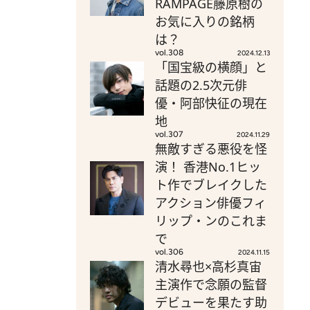
RAMPAGE藤原樹の
お気に入りの銘柄
は？
vol.308
2024.12.13
「国宝級の横顔」と
話題の2.5次元俳
優・阿部快征の現在
地
vol.307
2024.11.29
無敵すぎる悪役を怪
演！ 香港No.1ヒッ
ト作でブレイクした
アクション俳優フィ
リップ・ンのこれま
で
vol.306
2024.11.15
清水尋也×高杉真宙
主演作で念願の監督
デビューを果たす助