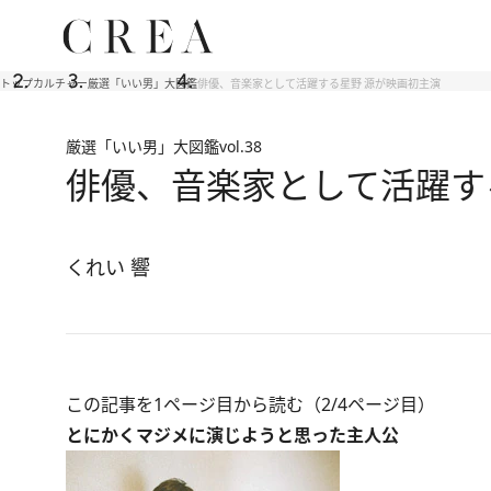
トップ
カルチャー
厳選「いい男」大図鑑
俳優、音楽家として活躍する星野 源が映画初主演
厳選「いい男」大図鑑
vol.38
俳優、音楽家として活躍す
くれい 響
この記事を1ページ目から読む（2/4ページ目）
とにかくマジメに演じようと思った主人公