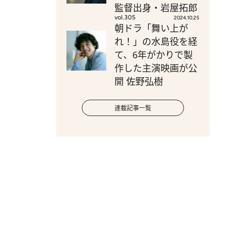
監督出身・岩屋拓郎
vol.305
2024.10.25
朝ドラ「舞い上が
れ！」の水島役を経
て、6年がかりで製
作した主演映画が公
開 佐野弘樹
連載記事一覧