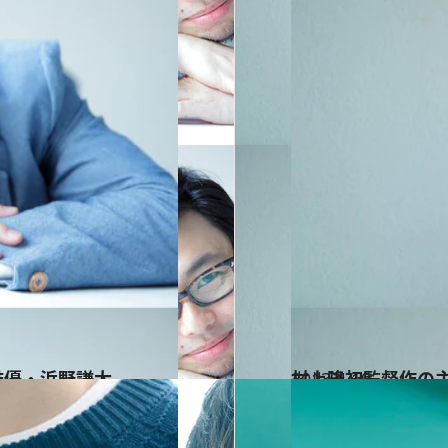
俳優・浜野謙太
2013.4.19
村上隆初監督作の主
カルチャー