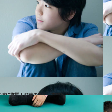
演に抜擢！13歳の新鋭、末岡拓人