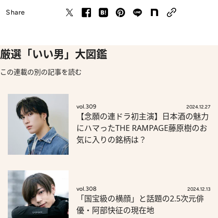
Share
厳選「いい男」大図鑑
この連載の別の記事を読む
vol.309
2024.12.27
【念願の連ドラ初主演】日本酒の魅力
にハマったTHE RAMPAGE藤原樹のお
気に入りの銘柄は？
vol.308
2024.12.13
「国宝級の横顔」と話題の2.5次元俳
優・阿部快征の現在地