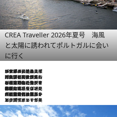
CREA Traveller 2026年夏号 海風
と太陽に誘われてポルトガルに会い
に行く
2026.8.8
リスボンの絶品スイーツ「パステル・デ・ナタ」とは？ポルトガル伝統の奥深い世界へ
2026.7.27
「私の祖国はポルトガル語です」国民的詩人フェルナンド・ペソアと、彼が愛した文学の街を歩く
2026.7.26
ポルトガル近海が育む極上の海の幸。キリリと冷えた白ワインと愉しむ、シーフード専門店の贅沢
2026.7.22
伝統の味をモダンに昇華。高感度な地元客が集う、リスボンの最旬ガストロノミー
2026.7.21
大航海時代の栄華から、震災、独裁、そして革命へ。ポルトガル・首都リスボンの石畳に刻まれた「歴史の光と影」
2026.7.13
エッセイ・ヤマザキマリ「慎ましくも美しき国 ポルトガル」