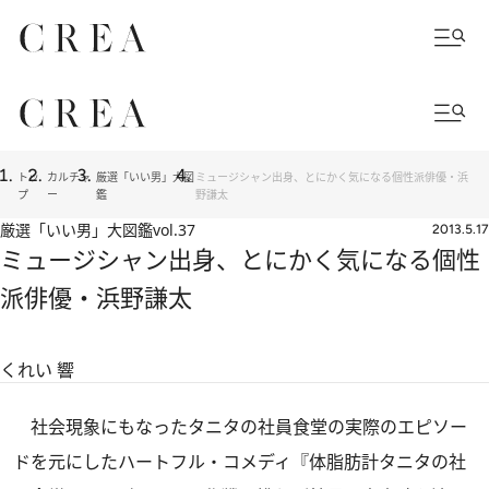
トッ
カルチャ
厳選「いい男」大図
ミュージシャン出身、とにかく気になる個性派俳優・浜
プ
ー
鑑
野謙太
厳選「いい男」大図鑑
vol.37
2013.5.17
ミュージシャン出身、とにかく気になる個性
派俳優・浜野謙太
くれい 響
社会現象にもなったタニタの社員食堂の実際のエピソー
ドを元にしたハートフル・コメディ『体脂肪計タニタの社