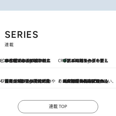
SERIES
連載
ビューティいいもの集め EDITORS' BEST
35℃超えの日の夜、枕にひと吹き！ BAUMのルームスプレーが、ひのきの香りで心まで解きほぐす
5 Hours Ago
CREA'S CHOICE
「眠る時刻をセットする」——眠りの前を整える、バルミューダの新しいアプローチ
5 Hours Ago
47都道府県の手みやげ ひんやりスイーツで夏を満喫
【岡山県】この夏絶対食べたい 冷やしておいしいおやつ3選 フルーツが主役のプリンやアイスが勢揃い
5 Hours Ago
そおだよおこの関西おいしい、おやつ紀行
2026.8.9
［大阪府箕面市］一皿一皿目の前で仕上げられる、料理を巧みに組み込んだアシェットデセールコース「ミチル アシェット デセール（Michiru assiette dessert）」
連載 TOP