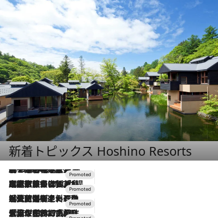
新着トピックス Hoshino Resorts
2026.8.7
【トンボの足水浴】ヒノキの香りに包まれて涼感マックス！約13℃の湧水かけ流しを避暑地「星野温泉 トンボの湯」で体験
2026.7.31
【ホテル帰省】という選択肢をOMOが提案。家族とほどよい距離を保つには「昼は実家、夜は気兼ねなくホテルで！」
2026.7.24
【夏限定ディナーコース】旬を迎える稚鮎や花ズッキーニなどをイタリア・トスカーナの郷土料理の手法で満喫！
2026.7.17
「土佐和ハーブかき氷」がOMO7高知に登場！生姜、山椒、大葉など目にも舌にも涼を呼ぶ郷土の味