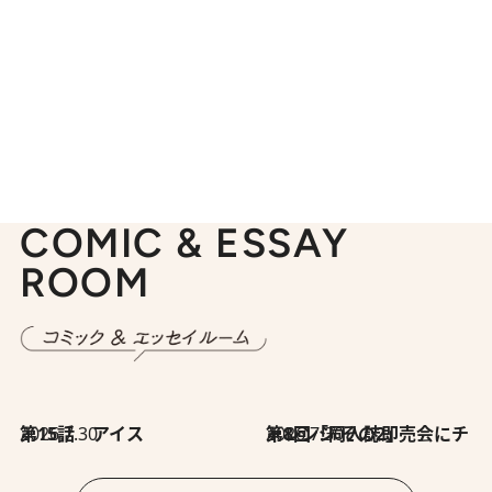
COMIC & ESSAY
ROOM
2026.7.30
第15話 アイス
2026.7.30
第8回「同人誌即売会にチャレンジ その2」