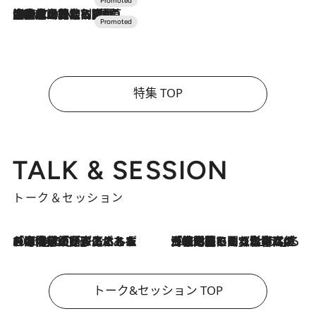
2026.7.10
NEW OPEN！【界 草津】名湯の地に誕生。趣の異なる2種の温泉と上州ならではの会席・蕎麦割烹など美食を味わう究極の癒やし旅
特集 TOP
TALK & SESSION
トーク＆セッション
2026.8.3
「今後値上げがあるとすれば…」「リスクがあるのは今年の冬」エネルギー専門家が語る、ホルムズ海峡封鎖が家庭にもたらす“ある心配”
2026.8.3
「住宅建てられない…」「サーチャージ料の高値が続いている」ホルムズ海峡封鎖による影響はいつまで続く？《エネルギー専門家に聞く“どうなる日本の暮らし”》
トーク&セッション TOP