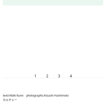
1
2
3
4
text:Hibiki Kurei photographs:Atsushi Hashimoto
カルチャー