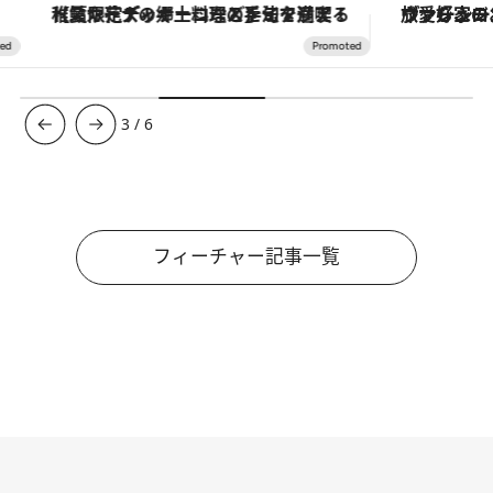
【夏限定ディナーコース】旬を迎える稚鮎や花ズッキーニなどをイタリア・トスカーナの郷土料理の手法で満喫！
ヴァシュロン・コンスタンタン
3
/
6
フィーチャー記事一覧