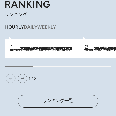
RANKING
ランキング
HOURLY
DAILY
WEEKLY
2026.8.5
【阿川佐和子さんの年とる力】なぜ70代で始めた趣味は“こんなに楽しい”のか？ ピアノ、俳句…スランプに陥っても続けられる“ある秘訣”とは
2026.8.8
《北欧の人々の幸福度が高いのは…》元デンマーク親善大使が出会った“心が満たされる暮らし”「いいかげんにヒュッゲしなさい！」
1 / 5
ランキング一覧