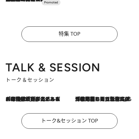
特集 TOP
TALK & SESSION
トーク＆セッション
2026.8.3
「今後値上げがあるとすれば…」「リスクがあるのは今年の冬」エネルギー専門家が語る、ホルムズ海峡封鎖が家庭にもたらす“ある心配”
2026.8.3
「住宅建てられない…」「サーチャージ料の高値が続いている」ホルムズ海峡封鎖による影響はいつまで続く？《エネルギー専門家に聞く“どうなる日本の暮らし”》
トーク&セッション TOP