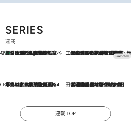
SERIES
連載
47都道府県の手みやげ ひんやりスイーツで夏を満喫
【兵庫県】この夏絶対食べたい 冷やしておいしいおやつ3選 淡路島の恵みをジェラートに集約
2 Hours Ago
【CREA×星野リゾート】唯一無二。癒しと発見が待つ場所へ
2026.8.7
【トンボの足水浴】ヒノキの香りに包まれて涼感マックス！約13℃の湧水かけ流しを避暑地「星野温泉 トンボの湯」で体験
CREA'S CHOICE
2026.8.7
「立川にも歌舞伎があるんだよ」 片岡仁左衛門・市川中車ら豪華座組みで4年目の立川立飛歌舞伎へ
田中稲の勝手に再ブーム
2026.8.7
「湘南乃風に憧れて」観客大盛上がりの“タオル回し”に、ラッパー顔負けの高速歌唱まで…さだまさし（74）のアグレッシブすぎる現在地
連載 TOP