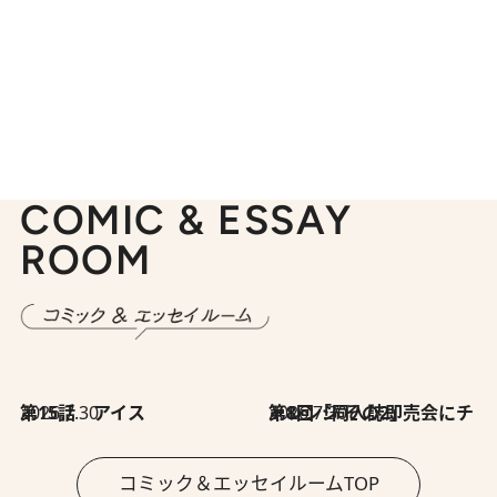
COMIC & ESSAY
ROOM
2026.7.30
第15話 アイス
2026.7.30
第8回「同人誌即売会にチャレンジ その2」
コミック＆エッセイルームTOP