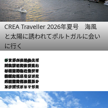
CREA Traveller 2026年夏号 海風
と太陽に誘われてポルトガルに会い
に行く
リスボンの絶品スイーツ「パステル・デ・ナタ」とは？ポルトガル伝統の奥深い世界へ
2 Hours Ago
2026.7.27
「私の祖国はポルトガル語です」国民的詩人フェルナンド・ペソアと、彼が愛した文学の街を歩く
2026.7.26
ポルトガル近海が育む極上の海の幸。キリリと冷えた白ワインと愉しむ、シーフード専門店の贅沢
2026.7.22
伝統の味をモダンに昇華。高感度な地元客が集う、リスボンの最旬ガストロノミー
2026.7.21
大航海時代の栄華から、震災、独裁、そして革命へ。ポルトガル・首都リスボンの石畳に刻まれた「歴史の光と影」
2026.7.13
エッセイ・ヤマザキマリ「慎ましくも美しき国 ポルトガル」