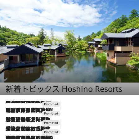
新着トピックス Hoshino Resorts
2026.8.7
【トンボの足水浴】ヒノキの香りに包まれて涼感マックス！約13℃の湧水かけ流しを避暑地「星野温泉 トンボの湯」で体験
2026.7.31
【ホテル帰省】という選択肢をOMOが提案。家族とほどよい距離を保つには「昼は実家、夜は気兼ねなくホテルで！」
2026.7.24
【夏限定ディナーコース】旬を迎える稚鮎や花ズッキーニなどをイタリア・トスカーナの郷土料理の手法で満喫！
2026.7.17
「土佐和ハーブかき氷」がOMO7高知に登場！生姜、山椒、大葉など目にも舌にも涼を呼ぶ郷土の味
2026.7.10
NEW OPEN！【界 草津】名湯の地に誕生。趣の異なる2種の温泉と上州ならではの会席・蕎麦割烹など美食を味わう究極の癒やし旅