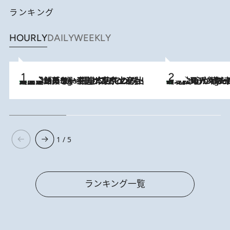
ランキング
HOURLY
DAILY
WEEKLY
【間違いのない王道・東京土産】資生堂パーラー 銀座本店でのみ出会える銘菓5選《極上プディング・濃厚チーズケーキ・ボンボンショコラほか》
3 Hours Ago
《北欧の人々の幸福度が高いのは…》元デンマーク親善大使が出会った“心が満たされる暮らし”「いいかげんにヒュッゲしなさい！」
3 Hours Ago
1 / 5
ランキング一覧