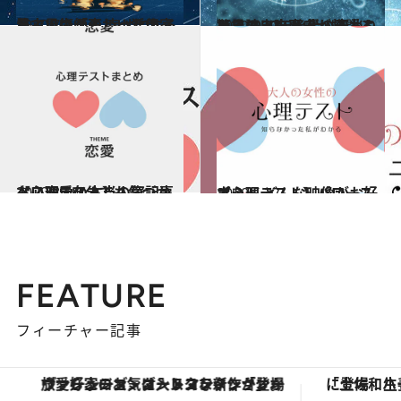
2020.7.4
星で人生が変わった作家と占星術師の 幸せになる星占いの「正しい活用法」
ライフスタイル
2020.5.27
【星読み】歴史が物語る驚きの出来事 星の変わりめで2020年後半の予兆も
ライフスタイル
2020.8.14
【心理テスト】人気記事ベスト5 自分でも気づかない恋愛の本当の姿
占い
2020.5.27
【心理テスト】パワースポット どんな映像がお好き？
占い
FEATURE
フィーチャー記事
ヴァシュロン・コンスタンタン「オーヴァーシーズ・オートマティック」。旅愛好家のお気に入りコレクションから、ジェンダーレスな新作が登場