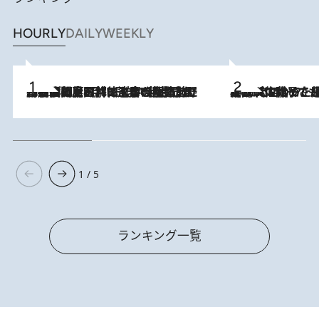
HOURLY
DAILY
WEEKLY
2026.8.8
「最後に見られてよかった」上野動物園の東園パンダ舎が解体前に特別公開。8月16日まで延長されたパネル展と共に辿る“半世紀”のパンダ飼育《解体工事の図面あり》
2026.8.5
【阿川佐和子さんの年とる力】なぜ70代で始めた趣味は“こんなに楽しい”のか？ ピアノ、俳句…スランプに陥っても続けられる“ある秘訣”とは
1 / 5
ランキング一覧