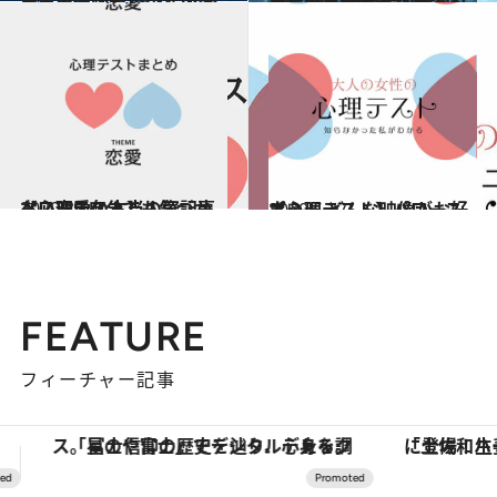
2020.7.4
星で人生が変わった作家と占星術師の 幸せになる星占いの「正しい活用法」
ライフスタイル
2020.5.27
【星読み】歴史が物語る驚きの出来事 星の変わりめで2020年後半の予兆も
ライフスタイル
2020.8.14
【心理テスト】人気記事ベスト5 自分でも気づかない恋愛の本当の姿
占い
2020.5.27
【心理テスト】パワースポット どんな映像がお好き？
占い
FEATURE
フィーチャー記事
「土佐和ハーブかき氷」がOMO7高知に登場！生姜、山椒、大葉など目にも舌にも涼を呼ぶ郷土の味