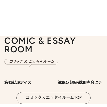
COMIC & ESSAY
ROOM
2026.7.30
第15話 アイス
2026.7.30
第8回「同人誌即売会にチャレンジ その2」
コミック＆エッセイルームTOP