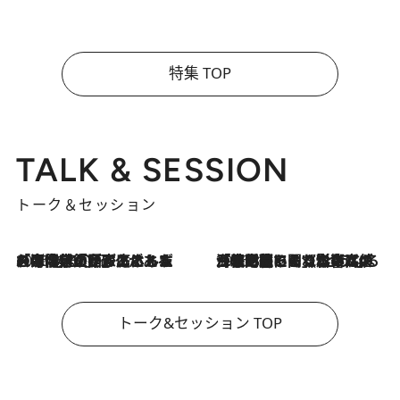
特集 TOP
TALK & SESSION
トーク＆セッション
2026.8.3
「今後値上げがあるとすれば…」「リスクがあるのは今年の冬」エネルギー専門家が語る、ホルムズ海峡封鎖が家庭にもたらす“ある心配”
2026.8.3
「住宅建てられない…」「サーチャージ料の高値が続いている」ホルムズ海峡封鎖による影響はいつまで続く？《エネルギー専門家に聞く“どうなる日本の暮らし”》
トーク&セッション TOP