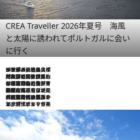
CREA Traveller 2026年夏号 海風
と太陽に誘われてポルトガルに会い
に行く
2026.8.8
リスボンの絶品スイーツ「パステル・デ・ナタ」とは？ポルトガル伝統の奥深い世界へ
2026.7.27
「私の祖国はポルトガル語です」国民的詩人フェルナンド・ペソアと、彼が愛した文学の街を歩く
2026.7.26
ポルトガル近海が育む極上の海の幸。キリリと冷えた白ワインと愉しむ、シーフード専門店の贅沢
2026.7.22
伝統の味をモダンに昇華。高感度な地元客が集う、リスボンの最旬ガストロノミー
2026.7.21
大航海時代の栄華から、震災、独裁、そして革命へ。ポルトガル・首都リスボンの石畳に刻まれた「歴史の光と影」
2026.7.13
エッセイ・ヤマザキマリ「慎ましくも美しき国 ポルトガル」