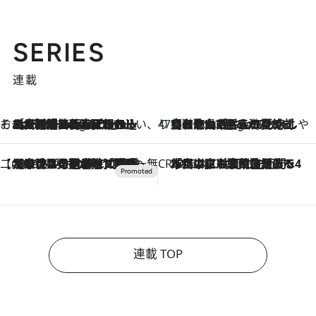
SERIES
連載
そおだよおこの関西おいしい、おやつ紀行
［大阪府箕面市］一皿一皿目の前で仕上げられる、料理を巧みに組み込んだアシェットデセールコース「ミチル アシェット デセール（Michiru assiette dessert）」
9 Hours Ago
47都道府県の手みやげ ひんやりスイーツで夏を満喫
【和歌山県】この夏絶対食べたい 冷やしておいしいおやつ3選 みかんがごろっと丸ごと入ったジュレ
9 Hours Ago
【CREA×星野リゾート】唯一無二。癒しと発見が待つ場所へ
2026.8.7
【トンボの足水浴】ヒノキの香りに包まれて涼感マックス！約13℃の湧水かけ流しを避暑地「星野温泉 トンボの湯」で体験
CREA'S CHOICE
2026.8.7
「立川にも歌舞伎があるんだよ」 片岡仁左衛門・市川中車ら豪華座組みで4年目の立川立飛歌舞伎へ
連載 TOP