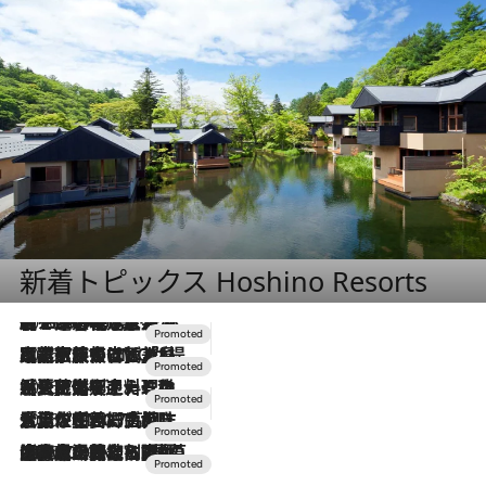
新着トピックス Hoshino Resorts
2026.8.7
【トンボの足水浴】ヒノキの香りに包まれて涼感マックス！約13℃の湧水かけ流しを避暑地「星野温泉 トンボの湯」で体験
2026.7.31
【ホテル帰省】という選択肢をOMOが提案。家族とほどよい距離を保つには「昼は実家、夜は気兼ねなくホテルで！」
2026.7.24
【夏限定ディナーコース】旬を迎える稚鮎や花ズッキーニなどをイタリア・トスカーナの郷土料理の手法で満喫！
2026.7.17
「土佐和ハーブかき氷」がOMO7高知に登場！生姜、山椒、大葉など目にも舌にも涼を呼ぶ郷土の味
2026.7.10
NEW OPEN！【界 草津】名湯の地に誕生。趣の異なる2種の温泉と上州ならではの会席・蕎麦割烹など美食を味わう究極の癒やし旅