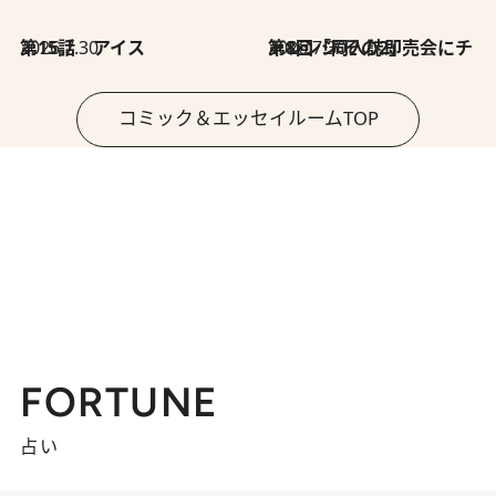
2026.7.30
第15話 アイス
2026.7.30
第8回「同人誌即売会にチャレンジ その2」
コミック＆エッセイルームTOP
FORTUNE
占い