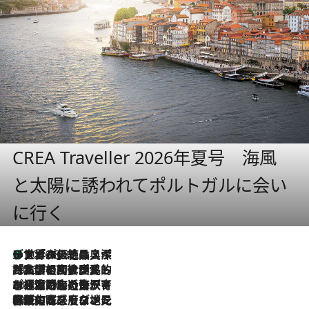
CREA Traveller 2026年夏号 海風
と太陽に誘われてポルトガルに会い
に行く
リスボンの絶品スイーツ「パステル・デ・ナタ」とは？ポルトガル伝統の奥深い世界へ
2026.8.8
2026.7.27
「私の祖国はポルトガル語です」国民的詩人フェルナンド・ペソアと、彼が愛した文学の街を歩く
2026.7.26
ポルトガル近海が育む極上の海の幸。キリリと冷えた白ワインと愉しむ、シーフード専門店の贅沢
2026.7.22
伝統の味をモダンに昇華。高感度な地元客が集う、リスボンの最旬ガストロノミー