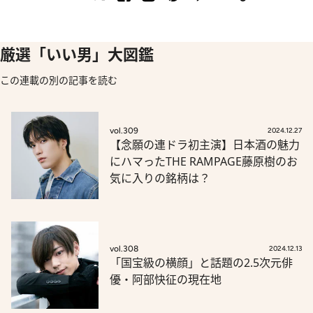
厳選「いい男」大図鑑
この連載の別の記事を読む
vol.309
2024.12.27
【念願の連ドラ初主演】日本酒の魅力
にハマったTHE RAMPAGE藤原樹のお
気に入りの銘柄は？
vol.308
2024.12.13
「国宝級の横顔」と話題の2.5次元俳
優・阿部快征の現在地