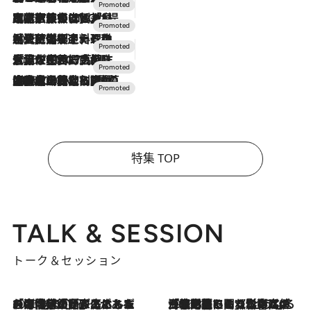
2026.7.31
【ホテル帰省】という選択肢をOMOが提案。家族とほどよい距離を保つには「昼は実家、夜は気兼ねなくホテルで！」
2026.7.24
【夏限定ディナーコース】旬を迎える稚鮎や花ズッキーニなどをイタリア・トスカーナの郷土料理の手法で満喫！
2026.7.17
「土佐和ハーブかき氷」がOMO7高知に登場！生姜、山椒、大葉など目にも舌にも涼を呼ぶ郷土の味
2026.7.10
NEW OPEN！【界 草津】名湯の地に誕生。趣の異なる2種の温泉と上州ならではの会席・蕎麦割烹など美食を味わう究極の癒やし旅
特集 TOP
TALK & SESSION
トーク＆セッション
2026.8.3
「今後値上げがあるとすれば…」「リスクがあるのは今年の冬」エネルギー専門家が語る、ホルムズ海峡封鎖が家庭にもたらす“ある心配”
2026.8.3
「住宅建てられない…」「サーチャージ料の高値が続いている」ホルムズ海峡封鎖による影響はいつまで続く？《エネルギー専門家に聞く“どうなる日本の暮らし”》