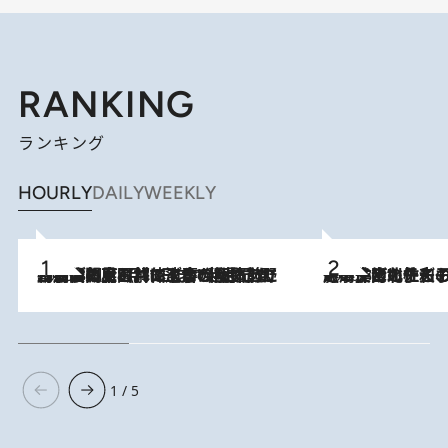
RANKING
ランキング
HOURLY
DAILY
WEEKLY
2026.8.8
「最後に見られてよかった」上野動物園の東園パンダ舎が解体前に特別公開。8月16日まで延長されたパネル展と共に辿る“半世紀”のパンダ飼育《解体工事の図面あり》
2026.8.3
《「文士の子ども被害者の会」発足！》阿川佐和子（72）が語る遠藤周作に北杜夫、劇作家・矢代静一の子どもたちの“文豪プライベート事件簿”
1 / 5