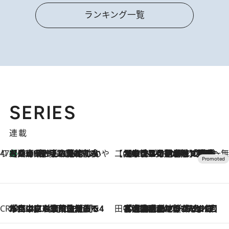
ランキング一覧
SERIES
連載
47都道府県の手みやげ ひんやりスイーツで夏を満喫
【兵庫県】この夏絶対食べたい 冷やしておいしいおやつ3選 淡路島の恵みをジェラートに集約
2026.8.8
【CREA×星野リゾート】唯一無二。癒しと発見が待つ場所へ
2026.8.7
【トンボの足水浴】ヒノキの香りに包まれて涼感マックス！約13℃の湧水かけ流しを避暑地「星野温泉 トンボの湯」で体験
CREA'S CHOICE
2026.8.7
「立川にも歌舞伎があるんだよ」 片岡仁左衛門・市川中車ら豪華座組みで4年目の立川立飛歌舞伎へ
田中稲の勝手に再ブーム
2026.8.7
「湘南乃風に憧れて」観客大盛上がりの“タオル回し”に、ラッパー顔負けの高速歌唱まで…さだまさし（74）のアグレッシブすぎる現在地