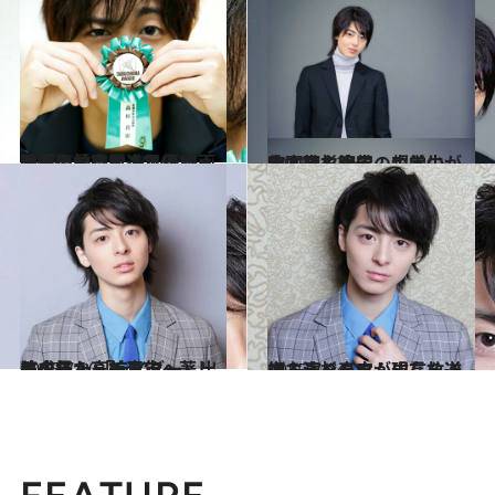
2017.12.22
映画の神に愛される21歳、高杉真宙 TAMA映画祭「最優秀新進男優賞」受賞！
カルチャー
2011.12.22
倉本聰も絶賛の中学生が映画初主演！ 超美少年・高杉真宙
カルチャー
2015.7.10
美少年から美青年へ著しく成長！ 「ライダー」出演を経た高杉真宙
カルチャー
2015.7.24
初主演ドラマが現在放送中！ ぐんぐん成長を遂げる高杉真宙
カルチャー