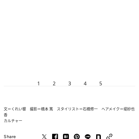
1
2
3
4
5
文＝くれい響 撮影＝橋本 篤 スタイリスト＝石橋修一 ヘアメイク＝堤紗也
香
カルチャー
Share