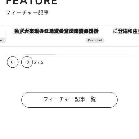
FEATURE
フィーチャー記事
「土佐和ハーブかき氷」がOMO7高知に登場！生姜、山椒、大葉など目にも舌にも涼を呼ぶ郷土の味
【夏限定ディナーコース】旬を迎
3
/
6
フィーチャー記事一覧