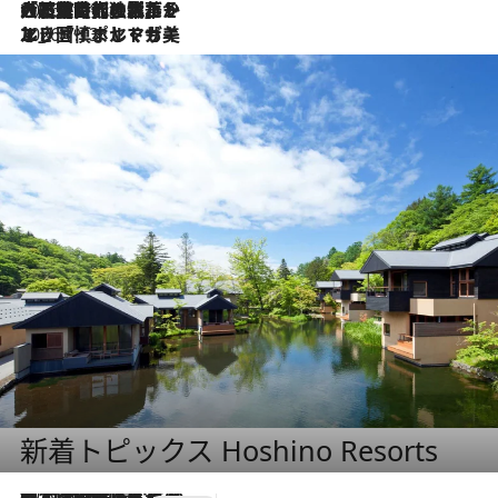
2026.7.21
大航海時代の栄華から、震災、独裁、そして革命へ。ポルトガル・首都リスボンの石畳に刻まれた「歴史の光と影」
2026.7.13
エッセイ・ヤマザキマリ「慎ましくも美しき国 ポルトガル」
新着トピックス Hoshino Resorts
2026.8.7
【トンボの足水浴】ヒノキの香りに包まれて涼感マックス！約13℃の湧水かけ流しを避暑地「星野温泉 トンボの湯」で体験