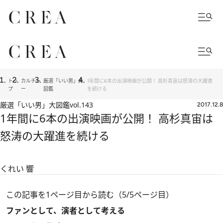
トッ
カルチャ
厳選「いい男」大
1年間に6本の出演映画が公開！ 高杉真宙は怒涛の大躍進
プ
ー
図鑑
を続ける
厳選「いい男」大図鑑
vol.143
2017.12.8
1年間に6本の出演映画が公開！ 高杉真宙は
怒涛の大躍進を続ける
くれい 響
この記事を1ページ目から読む（5/5ページ目）
ファンとして、演者として考える