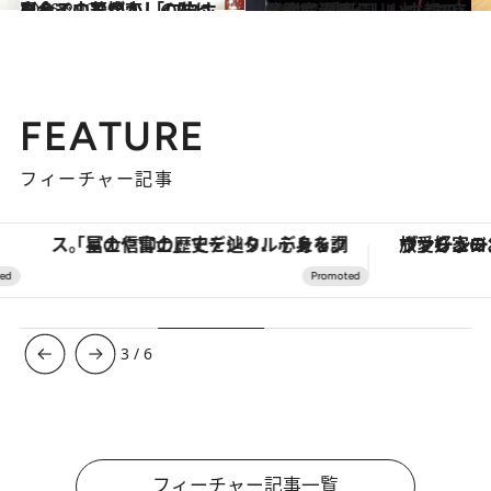
2016.2.17
白金で中華が恋しくなったらこのお店！ 「ロウホウトイ」で懐かしの味に再会
グルメ
2014.7.31
接客も素晴らしい古都の名割烹 「祇園 川上」で京情緒に浸る
グルメ
FEATURE
フィーチャー記事
「星のや富士」でデジタルデトックス。冨士信仰の歴史を辿り、心身を調える。
ヴァシュロン・コンスタンタン
3
/
6
フィーチャー記事一覧