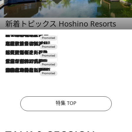
新着トピックス Hoshino Resorts
2026.8.7
【トンボの足水浴】ヒノキの香りに包まれて涼感マックス！約13℃の湧水かけ流しを避暑地「星野温泉 トンボの湯」で体験
2026.7.31
【ホテル帰省】という選択肢をOMOが提案。家族とほどよい距離を保つには「昼は実家、夜は気兼ねなくホテルで！」
2026.7.24
【夏限定ディナーコース】旬を迎える稚鮎や花ズッキーニなどをイタリア・トスカーナの郷土料理の手法で満喫！
2026.7.17
「土佐和ハーブかき氷」がOMO7高知に登場！生姜、山椒、大葉など目にも舌にも涼を呼ぶ郷土の味
2026.7.10
NEW OPEN！【界 草津】名湯の地に誕生。趣の異なる2種の温泉と上州ならではの会席・蕎麦割烹など美食を味わう究極の癒やし旅
特集 TOP