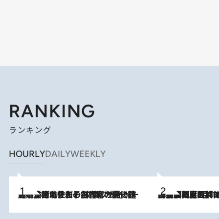
RANKING
ランキング
HOURLY
DAILY
WEEKLY
2026.8.3
《「文士の子ども被害者の会」発足！》阿川佐和子（72）が語る遠藤周作に北杜夫、劇作家・矢代静一の子どもたちの“文豪プライベート事件簿”
2026.8.8
「最後に見られてよかった」上野動物園の東園パンダ舎が解体前に特別公開。8月16日まで延長されたパネル展と共に辿る“半世紀”のパンダ飼育《解体工事の図面あり》