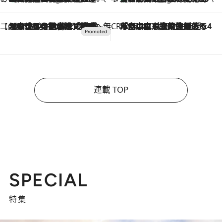
【CREA×星野リゾート】唯一無二。癒しと発見が待つ場所へ
2026.8.7
【トンボの足水浴】ヒノキの香りに包まれて涼感マックス！約13℃の湧水かけ流しを避暑地「星野温泉 トンボの湯」で体験
CREA'S CHOICE
2026.8.7
「立川にも歌舞伎があるんだよ」 片岡仁左衛門・市川中車ら豪華座組みで4年目の立川立飛歌舞伎へ
連載 TOP
SPECIAL
特集