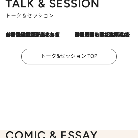
TALK & SESSION
トーク＆セッション
2026.8.3
「今後値上げがあるとすれば…」「リスクがあるのは今年の冬」エネルギー専門家が語る、ホルムズ海峡封鎖が家庭にもたらす“ある心配”
2026.8.3
「住宅建てられない…」「サーチャージ料の高値が続いている」ホルムズ海峡封鎖による影響はいつまで続く？《エネルギー専門家に聞く“どうなる日本の暮らし”》
トーク&セッション TOP
COMIC & ESSAY