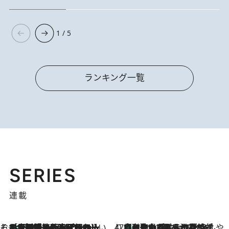
1 / 5
ランキング一覧
SERIES
連載
そおだよおこの関西おいしい、おやつ紀行
［大阪府箕面市］一皿一皿目の前で仕上げられる、料理を巧みに組み込んだアシェットデセールコース「ミチル アシェット デセール（Michiru assiette dessert）」
3 Hours Ago
47都道府県の手みやげ ひんやりスイーツで夏を満喫
【和歌山県】この夏絶対食べたい 冷やしておいしいおやつ3選 みかんがごろっと丸ごと入ったジュレ
3 Hours Ago