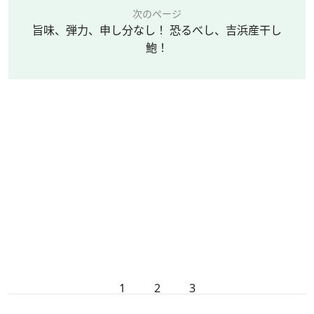
次のページ
旨味、弾力、申し分なし！ 恐るべし、吉浜産干し
鮑！
1
2
3