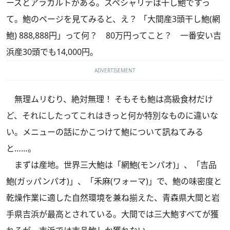
ースとアラカルトがある。スペシャリテは干し鮑ですっ
て。鮑のページを見てみると、え？ 「大間産3頭干し鮑(網
鮑) 888,888円」って何？ 80万円ってこと？ 一番安い吉
浜産30頭でも14,000円。
ADVERTISEMENT
無理ムリむり、絶対無理！ そもそも鮑は高級食材だけ
ど、それにしたってこれはきっと何か特別なものに違いな
い。メニューの話にかこつけて鮑について訊ねてみる
と……。
まずは産地。世界三大鮑は「網鮑(モンパオ)」、「吉品
鮑(ガッパンパオ)」、「禾麻(ワォーマ)」で、鮑の味密度と
乾燥作業に適した自然環境を兼ね揃えた、青森県大間と岩
手県吉浜が最高とされている。大間では三大鮑すべてが獲