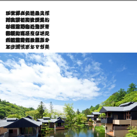
2026.8.8
リスボンの絶品スイーツ「パステル・デ・ナタ」とは？ポルトガル伝統の奥深い世界へ
2026.7.27
「私の祖国はポルトガル語です」国民的詩人フェルナンド・ペソアと、彼が愛した文学の街を歩く
2026.7.26
ポルトガル近海が育む極上の海の幸。キリリと冷えた白ワインと愉しむ、シーフード専門店の贅沢
2026.7.22
伝統の味をモダンに昇華。高感度な地元客が集う、リスボンの最旬ガストロノミー
2026.7.21
大航海時代の栄華から、震災、独裁、そして革命へ。ポルトガル・首都リスボンの石畳に刻まれた「歴史の光と影」
2026.7.13
エッセイ・ヤマザキマリ「慎ましくも美しき国 ポルトガル」