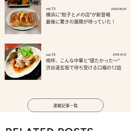
vol.73
2020.08.05
横浜に“餃子と〆の店”が新登場
最後に驚きの展開が待っていた！
vol.72
2019.10.12
嗚呼、こんな中華と“寝たかった～”
渋谷道玄坂で待ち受ける口福の12皿
連載記事一覧