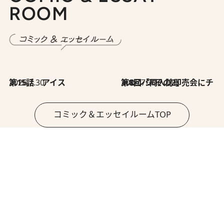
ROOM
2026.7.30
第15話 アイス
2026.7.30
第8回「同人誌即売会にチャレンジ その2」
コミック＆エッセイルームTOP