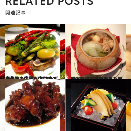
RELATED POSTS
関連記事
2016.7.18
最先端の業界人御用達の中華の名店 大胆なコラボでまたも業界を席巻す！
グルメ
2014.6.27
厳選食材で美肌効果もテキメン！ 高級中華を堪能して楊貴妃気分
グルメ